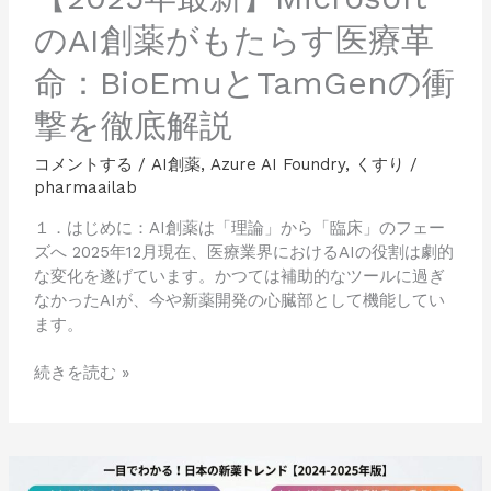
医
のAI創薬がもたらす医療革
療
革
命：BioEmuとTamGenの衝
命：
BioEmu
撃を徹底解説
と
TamGen
コメントする
/
AI創薬
,
Azure AI Foundry
,
くすり
/
の
pharmaailab
衝
撃
１．はじめに：AI創薬は「理論」から「臨床」のフェー
を
ズへ 2025年12月現在、医療業界におけるAIの役割は劇的
徹
な変化を遂げています。かつては補助的なツールに過ぎ
底
なかったAIが、今や新薬開発の心臓部として機能してい
解
ます。
説
続きを読む »
【2024-
2025