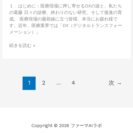
学
１．はじめに：医療現場に押し寄せるDXの波と、私たち
部
の葛藤 日々の診療、終わりのない研究、そして後進の育
の
成。 医療現場の最前線に立つ皆様、本当にお疲れ様で
未
す。近年、医療業界では「DX（デジタルトランスフォー
来
メーション）」
と
DX
続きを読む »
1
2
…
4
次
→
Copyright © 2026 ファーマAIラボ