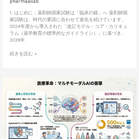
pharmaailab
全
貌
1. はじめに：薬剤師国家試験は「臨床の鏡」へ 薬剤師国
と
家試験は、時代の要請に合わせて進化を続けています。
現
2024年度から導入された「改訂モデル・コア・カリキュ
場
ラム（薬学教育の標準的なガイドライン）」に基づき、
が
2029年
知
る
続きを読む »
べ
き
変
更
医
点
療・
創
薬
を
加
速
す
る