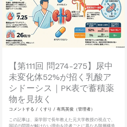
問
274-
275】
尿
中
未
変
化
体
52%
が
【第111回 問274-275】尿中
招
未変化体52%が招く乳酸ア
く
乳
シドーシス｜PK表で蓄積薬
酸
ア
物を見抜く
シ
ド
コメントする
/
くすり
/
有馬英俊（管理者）
ー
シ
この記事は、薬学部で長年教えた元大学教授の視点で、
ス
国試の問題が解けない理由を読者ごとに異なる階層構造