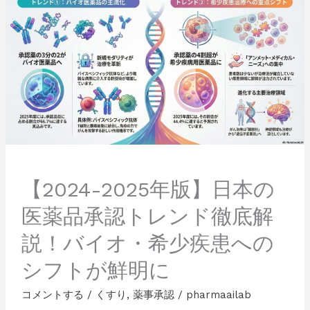
年
版】
日
本
の
医
薬
品
承
認
ト
レ
【2024-2025年版】日本の
ン
医薬品承認トレンド徹底解
ド
徹
説！バイオ・希少疾患への
底
解
シフトが鮮明に
説！
バ
コメントする
/
くすり
,
薬事承認
/
pharmaailab
イ