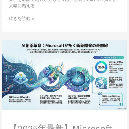
ロ
大幅に増える
イ
ド
続きを読む »
の
窓
口
【2025
負
年
担
最
は
新】
ど
Microsoft
う
の
変
AI
わ
創
る？
薬
が
も
た
ら
す
【2025年最新】Microsoft