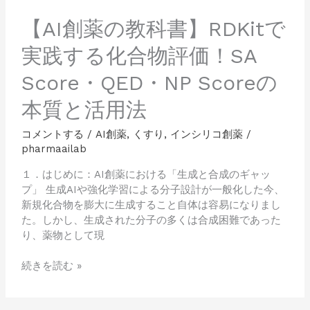
る
化
【AI創薬の教科書】RDKitで
合
実践する化合物評価！SA
物
評
Score・QED・NP Scoreの
価！
SA
本質と活用法
Score・
QED・
コメントする
/
AI創薬
,
くすり
,
インシリコ創薬
/
NP
pharmaailab
Score
の
１．はじめに：AI創薬における「生成と合成のギャッ
本
プ」 生成AIや強化学習による分子設計が一般化した今、
質
新規化合物を膨大に生成すること自体は容易になりまし
と
た。しかし、生成された分子の多くは合成困難であった
活
り、薬物として現
用
法
続きを読む »