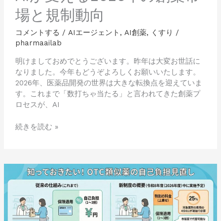
ェ
場と規制動向
ン
テ
コメントする
/
AIエージェント
,
AI創薬
,
くすり
/
ィ
pharmaailab
ッ
ク
明けましておめでとうございます。昨年は大変お世話に
AI
なりました。今年もどうぞよろしくお願いいたします。
が
2026年、医薬品開発の世界は大きな転換点を迎えていま
変
す。これまで「数打ちゃ当たる」と言われてきた創薬プ
え
ロセスが、AI
る
2026
続きを読む »
年
の
創
2027
薬
年
市
導
場
入！
と
OTC
規