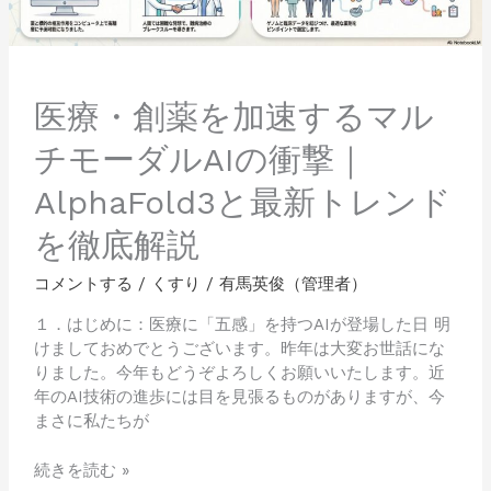
マ
ル
チ
モ
ー
医療・創薬を加速するマル
ダ
チモーダルAIの衝撃｜
ル
AI
AlphaFold3と最新トレンド
の
衝
を徹底解説
撃
｜
コメントする
/
くすり
/
有馬英俊（管理者）
AlphaFold3
と
１．はじめに：医療に「五感」を持つAIが登場した日 明
最
けましておめでとうございます。昨年は大変お世話にな
新
りました。今年もどうぞよろしくお願いいたします。近
ト
年のAI技術の進歩には目を見張るものがありますが、今
レ
まさに私たちが
ン
ド
続きを読む »