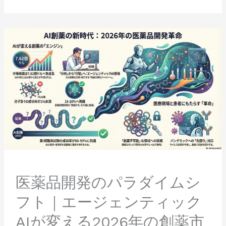
を
徹
底
医
解
薬
説
品
開
発
の
パ
ラ
ダ
イ
ム
シ
フ
ト
医薬品開発のパラダイムシ
｜
フト｜エージェンティック
エ
ー
AIが変える2026年の創薬市
ジ