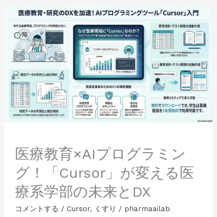
医
療
教
育
×AI
プ
ロ
グ
ラ
ミ
ン
グ！
「Cursor」
が
医療教育×AIプログラミン
変
グ！「Cursor」が変える医
え
る
療系学部の未来とDX
医
療
コメントする
/
Cursor
,
くすり
/
pharmaailab
系