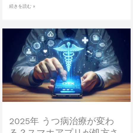
ド
続きを読む »
を
徹
底
2025
解
年
説
う
つ
病
治
療
が
変
わ
る？
ス
マ
ホ
2025年 うつ病治療が変わ
ア
プ
る？スマホアプリが処方さ