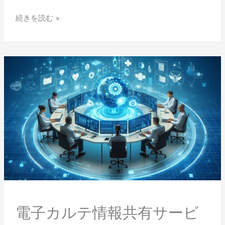
続きを読む »
電
子
カ
ル
テ
情
報
共
有
サ
ー
ビ
ス
と
電子カルテ情報共有サービ
FHIR：