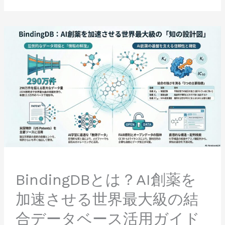
薬
物
を
BindingDB
見
と
抜
は？
く
AI
創
薬
を
加
速
さ
せ
る
世
界
BindingDBとは？AI創薬を
最
加速させる世界最大級の結
大
級
合データベース活用ガイド
の