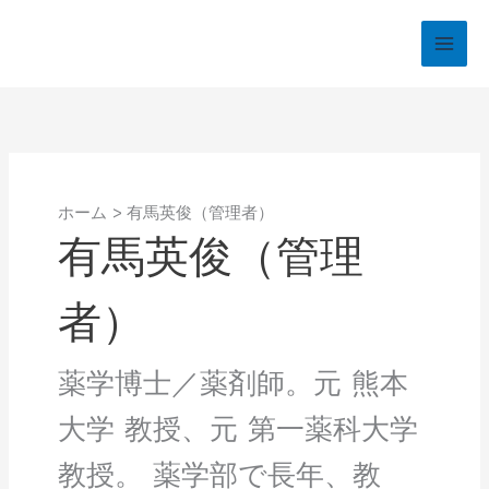
内
容
を
ス
キ
ッ
プ
ホーム
有馬英俊（管理者）
有馬英俊（管理
者）
薬学博士／薬剤師。元 熊本
大学 教授、元 第一薬科大学
教授。 薬学部で長年、教