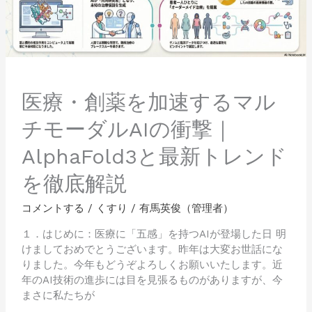
す
る
マ
ル
チ
モ
ー
医療・創薬を加速するマル
ダ
チモーダルAIの衝撃｜
ル
AI
AlphaFold3と最新トレンド
の
衝
を徹底解説
撃
｜
コメントする
/
くすり
/
有馬英俊（管理者）
AlphaFold3
と
１．はじめに：医療に「五感」を持つAIが登場した日 明
最
けましておめでとうございます。昨年は大変お世話にな
新
りました。今年もどうぞよろしくお願いいたします。近
ト
年のAI技術の進歩には目を見張るものがありますが、今
レ
まさに私たちが
ン