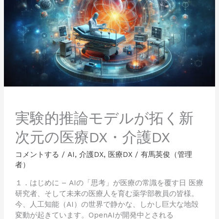
推
論
モ
デ
ル
が
拓
く
新
次
元
実験的推論モデルが拓く新
の
医
次元の医療DX・介護DX
療
DX・
コメントする
/
AI
,
介護DX
,
医療DX
/
有馬英俊（管理
介
者）
護
１．はじめに – AIの「思考」が医療の常識を覆す日 医療
DX
研究者、そして未来の医療人を育む薬学部教員の皆様。
今、人工知能（AI）の世界で静かな、しかし巨大な地殻
変動が起きています。OpenAIが開発中とされる