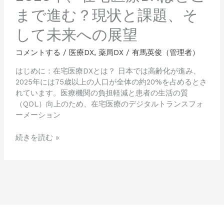
状
まで進む？現状と課題、そ
と
して未来への展望
課
題、
コメントする
/
医療DX
,
薬局DX
/
有馬英俊（管理者）
そ
し
はじめに：在宅医療DXとは？ 日本では高齢化が進み、
て
2025年には75歳以上の人口が全体の約20%を占めるとさ
未
れています。医療機関の負担軽減と患者の生活の質
来
（QOL）向上のため、在宅医療のデジタルトランスフォ
へ
ーメーション
の
展
続きを読む »
望