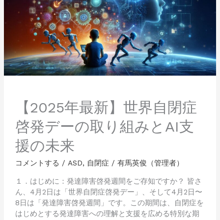
世
界
自
閉
症
啓
発
デ
ー
の
【2025年最新】世界自閉症
取
り
啓発デーの取り組みとAI支
組
援の未来
み
と
コメントする
/
ASD
,
自閉症
/
有馬英俊（管理者）
AI
支
１．はじめに：発達障害啓発週間をご存知ですか？ 皆さ
援
ん、4月2日は「世界自閉症啓発デー」、そして4月2日〜
の
8日は「発達障害啓発週間」です。この期間は、自閉症を
未
はじめとする発達障害への理解と支援を広める特別な期
来