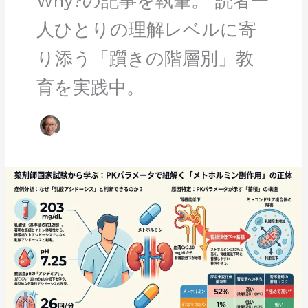
Why?の記事を執筆。 読者一
人ひとりの理解レベルに寄
り添う「躓きの階層別」教
育を実践中。
【第
111
回
問
274-
275】
尿
中
未