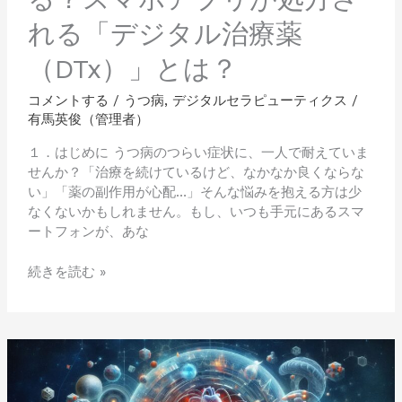
リ
れる「デジタル治療薬
が
処
（DTx）」とは？
方
さ
コメントする
/
うつ病
,
デジタルセラピューティクス
/
れ
有馬英俊（管理者）
る
「デ
１．はじめに うつ病のつらい症状に、一人で耐えていま
ジ
せんか？「治療を続けているけど、なかなか良くならな
タ
い」「薬の副作用が心配…」そんな悩みを抱える方は少
ル
なくないかもしれません。もし、いつも手元にあるスマ
治
ートフォンが、あな
療
薬
続きを読む »
（DTx）」
と
は？
実
験
的