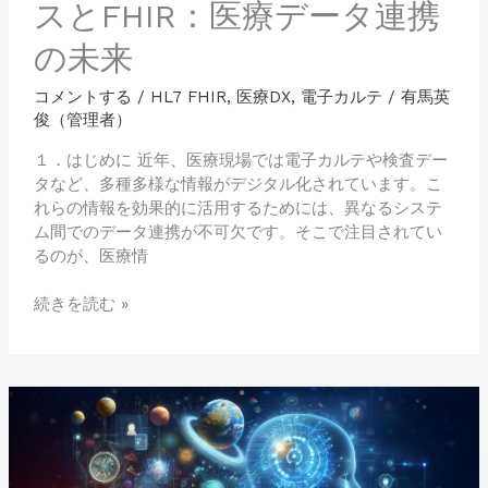
医
スとFHIR：医療データ連携
療
の未来
デ
ー
コメントする
/
HL7 FHIR
,
医療DX
,
電子カルテ
/
有馬英
タ
俊（管理者）
連
携
１．はじめに 近年、医療現場では電子カルテや検査デー
の
タなど、多種多様な情報がデジタル化されています。​こ
未
れらの情報を効果的に活用するためには、異なるシステ
来
ム間でのデータ連携が不可欠です。​そこで注目されてい
るのが、医療情
続きを読む »
【2025
年
最
新】