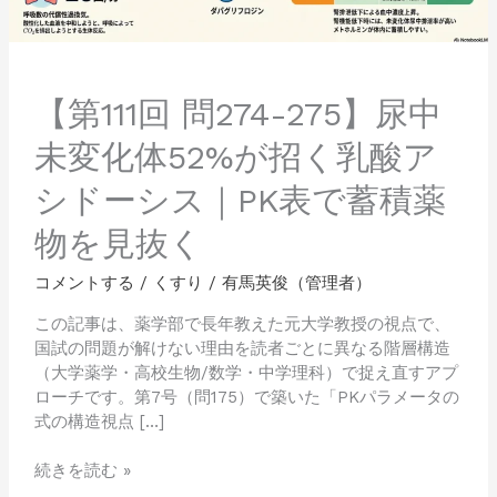
変
化
体
52%
が
【第111回 問274-275】尿中
招
未変化体52%が招く乳酸ア
く
乳
シドーシス｜PK表で蓄積薬
酸
ア
物を見抜く
シ
ド
コメントする
/
くすり
/
有馬英俊（管理者）
ー
シ
この記事は、薬学部で長年教えた元大学教授の視点で、
ス
国試の問題が解けない理由を読者ごとに異なる階層構造
｜
（大学薬学・高校生物/数学・中学理科）で捉え直すアプ
PK
ローチです。第7号（問175）で築いた「PKパラメータの
表
式の構造視点 […]
で
蓄
続きを読む »
積