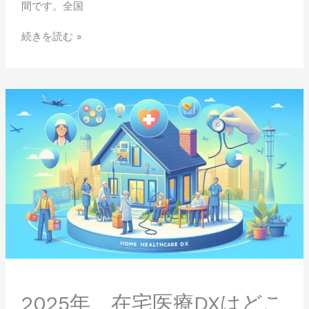
間です。全国
続きを読む »
2025
年、
在
宅
医
療
DX
は
ど
こ
ま
で
進
む？
2025年、在宅医療DXはどこ
現