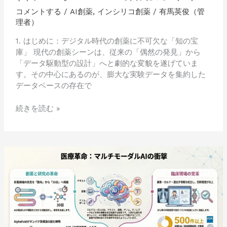
結
コメントする
/
AI創薬
,
インシリコ創薬
/
有馬英俊（管
合
理者）
デ
ー
1. はじめに：デジタル時代の創薬に不可欠な「知の宝
タ
庫」 現代の創薬シーンは、従来の「偶然の発見」から
ベ
「データ駆動型の設計」へと劇的な変貌を遂げていま
ー
す。その中心にあるのが、膨大な実験データを集約した
ス
データベースの存在で
活
用
続きを読む »
ガ
イ
ド
医
療・
創
薬
を
加
速