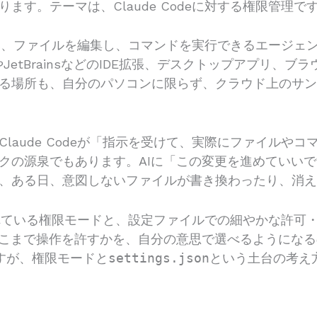
す。テーマは、Claude Codeに対する権限管理で
スを読み、ファイルを編集し、コマンドを実行できるエージェ
やJetBrainsなどのIDE拡張、デスクトップアプリ、ブ
る場所も、自分のパソコンに限らず、クラウド上のサ
laude Codeが「指示を受けて、実際にファイルや
クの源泉でもあります。AIに「この変更を進めていい
、ある日、意図しないファイルが書き換わったり、消
意されている権限モードと、設定ファイルでの細やかな許可・
どこまで操作を許すかを、自分の意思で選べるようにな
すが、権限モードと
settings.json
という土台の考え