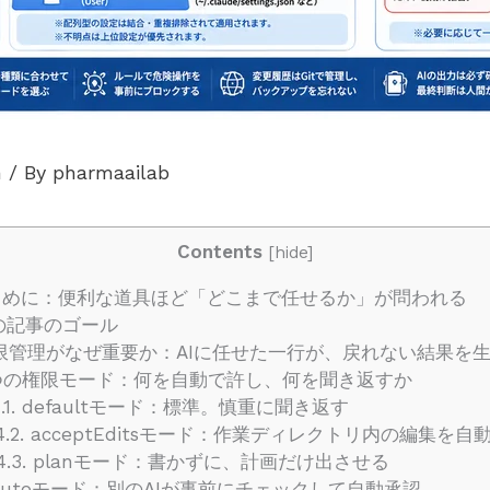
n
/ By
pharmaailab
Contents
[
hide
]
はじめに：便利な道具ほど「どこまで任せるか」が問われる
この記事のゴール
権限管理がなぜ重要か：AIに任せた一行が、戻れない結果を
5つの権限モード：何を自動で許し、何を聞き返すか
.1. defaultモード：標準。慎重に聞き返す
4.2. acceptEditsモード：作業ディレクトリ内の編集を自
4.3. planモード：書かずに、計画だけ出させる
. autoモード：別のAIが事前にチェックして自動承認