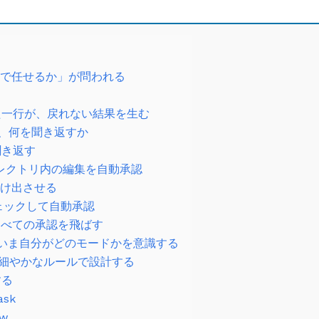
まで任せるか」が問われる
せた一行が、戻れない結果を生む
し、何を聞き返すか
に聞き返す
作業ディレクトリ内の編集を自動承認
画だけ出させる
にチェックして自動承認
ード：すべての承認を飛ばす
える：いま自分がどのモードかを意識する
s.json：細やかなルールで設計する
する
ask
ow