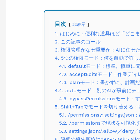
目次
非表示
1. はじめに：便利な道具ほど「どこ
2. この記事のゴール
3. 権限管理がなぜ重要か：AIに任
4. 5つの権限モード：何を自動で許
4.1. defaultモード：標準。慎重
4.2. acceptEditsモード：
4.3. planモード：書かずに、計
4.4. autoモード：別のAIが事前
4.5. bypassPermissionsモ
5. Shift+Tabでモードを切り替
5.1. /permissionsとsetting
5.2. /permissionsで現状を可視化
5.3. settings.jsonのallow／deny／
6. 評価の優先順位はdeny＞ask＞all