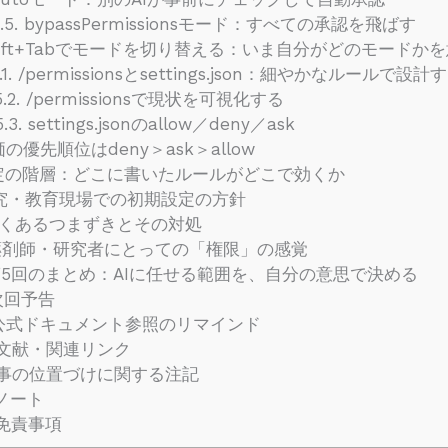
.5. bypassPermissionsモード：すべての承認を飛ばす
Shift+Tabでモードを切り替える：いま自分がどのモードか
.1. /permissionsとsettings.json：細やかなルールで設計
.2. /permissionsで現状を可視化する
.3. settings.jsonのallow／deny／ask
価の優先順位はdeny＞ask＞allow
設定の階層：どこに書いたルールがどこで効くか
研究・教育現場での初期設定の方針
 よくあるつまずきとその対処
 薬剤師・研究者にとっての「権限」の感覚
 第5回のまとめ：AIに任せる範囲を、自分の意思で決める
 次回予告
. 公式ドキュメント参照のリマインド
文献・関連リンク
事の位置づけに関する注記
ノート
免責事項