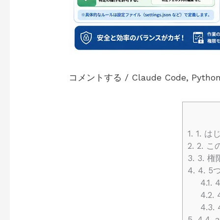
コメントする
/
Claude Code
,
Pytho
1.
1. 
2.
2. 
3.
3. 
4.
4. 
4.1.
4
4.2.
4.3.
5.
4.4