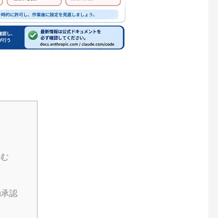
生む
動承認