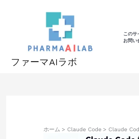
内
容
を
ス
このサ
キ
お問い
ッ
プ
ファーマAIラボ
ホーム
Claude Code
Claude 