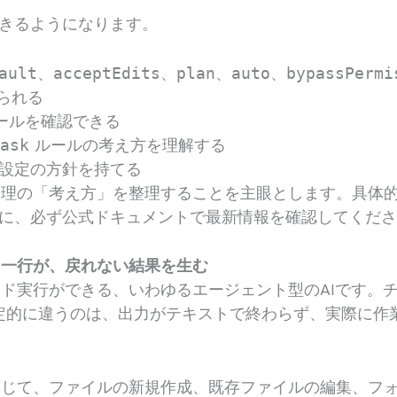
きるようになります。
ault
、
acceptEdits
、
plan
、
auto
、
bypassPermi
られる
ールを確認できる
／
ask
ルールの考え方を理解する
設定の方針を持てる
の権限管理の「考え方」を整理することを主眼とします。具
に、必ず公式ドキュメントで最新情報を確認してくだ
せた一行が、戻れない結果を生む
とコマンド実行ができる、いわゆるエージェント型のAIです
PT と決定的に違うのは、出力がテキストで終わらず、実際
指示に応じて、ファイルの新規作成、既存ファイルの編集、