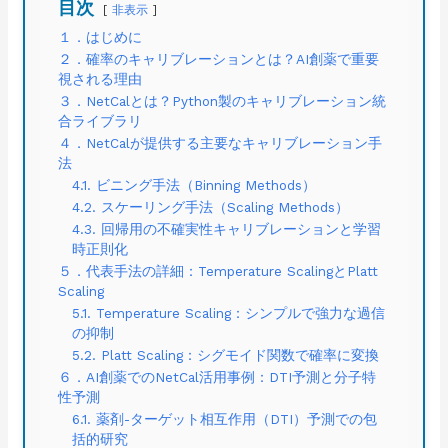
目次
非表示
１．はじめに
２．確率のキャリブレーションとは？AI創薬で重要
視される理由
３．NetCalとは？Python製のキャリブレーション統
合ライブラリ
４．NetCalが提供する主要なキャリブレーション手
法
4.1. ビニング手法（Binning Methods）
4.2. スケーリング手法（Scaling Methods）
4.3. 回帰用の不確実性キャリブレーションと学習
時正則化
５．代表手法の詳細：Temperature ScalingとPlatt
Scaling
5.1. Temperature Scaling：シンプルで強力な過信
の抑制
5.2. Platt Scaling：シグモイド関数で確率に変換
６．AI創薬でのNetCal活用事例：DTI予測と分子特
性予測
6.1. 薬剤-ターゲット相互作用（DTI）予測での包
括的研究