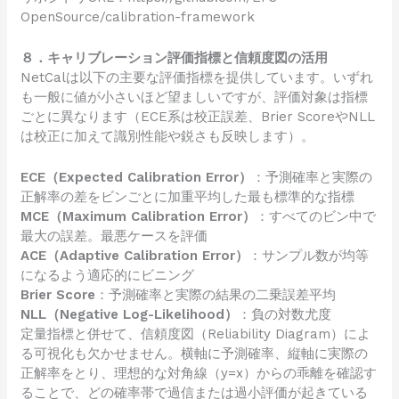
OpenSource/calibration-framework
８．キャリブレーション評価指標と信頼度図の活用
NetCalは以下の主要な評価指標を提供しています。いずれ
も一般に値が小さいほど望ましいですが、評価対象は指標
ごとに異なります（ECE系は校正誤差、Brier ScoreやNLL
は校正に加えて識別性能や鋭さも反映します）。
ECE（Expected Calibration Error）
：予測確率と実際の
正解率の差をビンごとに加重平均した最も標準的な指標
MCE（Maximum Calibration Error）
：すべてのビン中で
最大の誤差。最悪ケースを評価
ACE（Adaptive Calibration Error）
：サンプル数が均等
になるよう適応的にビニング
Brier Score
：予測確率と実際の結果の二乗誤差平均
NLL（Negative Log-Likelihood）
：負の対数尤度
定量指標と併せて、信頼度図（Reliability Diagram）によ
る可視化も欠かせません。横軸に予測確率、縦軸に実際の
正解率をとり、理想的な対角線（y=x）からの乖離を確認す
ることで、どの確率帯で過信または過小評価が起きている