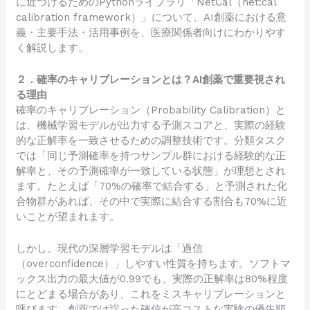
に近づけるためのPythonライブラリ「NetCal（net:cal
calibration framework）」について、AI創薬における意
義・主要手法・活用事例を、医療関係者向けにわかりやす
く解説します。
２．確率のキャリブレーションとは？AI創薬で重要視され
る理由
確率のキャリブレーション（Probability Calibration）と
は、機械学習モデルが出力する予測スコアと、実際の経験
的な正解率を一致させるための調整技術です。分類タスク
では「同じ予測確率を持つサンプル群における経験的な正
解率と、その予測確率が一致している状態」が理想とされ
ます。たとえば「70%の確率で結合する」と予測された化
合物群があれば、その中で実際に結合する割合も70%に近
いことが望まれます。
しかし、現代の深層学習モデルは「過信
（overconfidence）」しやすい性質を持ちます。ソフトマ
ックス出力の最大値が0.99でも、実際の正解率は80%程度
にとどまる場合があり、これをミスキャリブレーションと
呼びます。創薬では誤った確信が高コストな実験の優先順