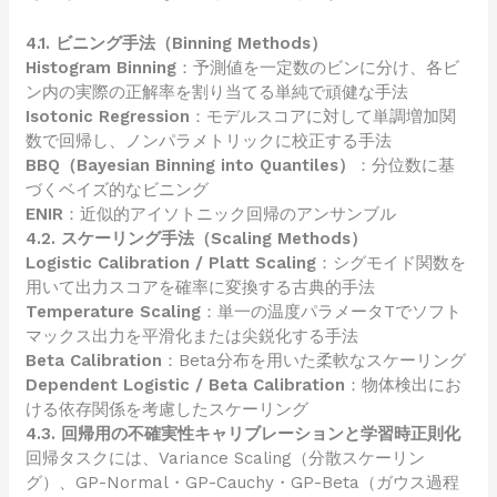
4.1. ビニング手法（Binning Methods）
Histogram Binning
：予測値を一定数のビンに分け、各ビ
ン内の実際の正解率を割り当てる単純で頑健な手法
Isotonic Regression
：モデルスコアに対して単調増加関
数で回帰し、ノンパラメトリックに校正する手法
BBQ（Bayesian Binning into Quantiles）
：分位数に基
づくベイズ的なビニング
ENIR
：近似的アイソトニック回帰のアンサンブル
4.2. スケーリング手法（Scaling Methods）
Logistic Calibration / Platt Scaling
：シグモイド関数を
用いて出力スコアを確率に変換する古典的手法
Temperature Scaling
：単一の温度パラメータTでソフト
マックス出力を平滑化または尖鋭化する手法
Beta Calibration
：Beta分布を用いた柔軟なスケーリング
Dependent Logistic / Beta Calibration
：物体検出にお
ける依存関係を考慮したスケーリング
4.3. 回帰用の不確実性キャリブレーションと学習時正則化
回帰タスクには、Variance Scaling（分散スケーリン
グ）、GP-Normal・GP-Cauchy・GP-Beta（ガウス過程