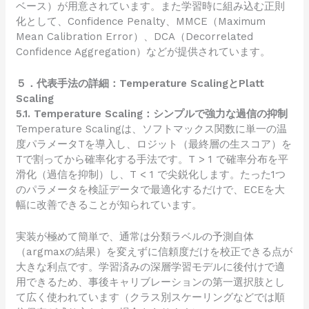
ベース）が用意されています。また学習時に組み込む正則
化として、Confidence Penalty、MMCE（Maximum
Mean Calibration Error）、DCA（Decorrelated
Confidence Aggregation）などが提供されています。
５．代表手法の詳細：Temperature ScalingとPlatt
Scaling
5.1. Temperature Scaling：シンプルで強力な過信の抑制
Temperature Scalingは、ソフトマックス関数に単一の温
度パラメータTを導入し、ロジット（最終層の生スコア）を
Tで割ってから確率化する手法です。T > 1 で確率分布を平
滑化（過信を抑制）し、T < 1 で尖鋭化します。たった1つ
のパラメータを検証データで最適化するだけで、ECEを大
幅に改善できることが知られています。
実装が極めて簡単で、通常は分類ラベルの予測自体
（argmaxの結果）を変えずに信頼度だけを校正できる点が
大きな利点です。学習済みの深層学習モデルに後付けで適
用できるため、事後キャリブレーションの第一選択肢とし
て広く使われています（クラス別スケーリングなどでは順