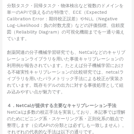
分類タスク・回帰タスク・物体検出など複数のドメインを
単一のAPIで扱えるのが特徴で、ECE（Expected
Calibration Error：期待校正誤差）やNLL（Negative
Log-Likelihood：負の対数尤度）などの評価指標、信頼度
図（Reliability Diagram）の可視化機能までを一通り備え
ています。
創薬関連の分子機械学習研究でも、NetCalなどのキャリブ
レーションライブラリを用いた事後キャリブレーションの
利用例が報告されています。たとえば分子機械学習におけ
る不確実性キャリブレーションの比較研究では、netcalラ
イブラリを用いたパラメトリック手法による校正が実装さ
れています。既存モデルの出力に対する事後処理として組
み込みやすい点が魅力です。
４．NetCalが提供する主要なキャリブレーション手法
NetCalは多数の校正手法を実装しており、本記事では理解
のためにビニング系・スケーリング系・正則化系の観点で
整理します（公式APIの分類とは必ずしも一致しません）。
それぞれの代表的な手法は以下の通りです。