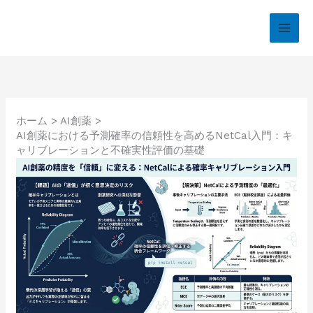
内
容
を
ス
キ
ッ
プ
ホーム
AI創薬
AI創薬における予測確率の信頼性を高めるNetCal入門：キ
ャリブレーションと不確実性評価の基礎