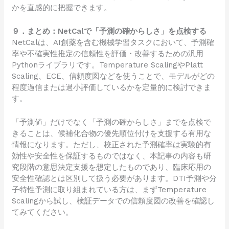
かを直感的に把握できます。
９．まとめ：NetCalで「予測の確からしさ」を点検する
NetCalは、AI創薬を含む機械学習タスクにおいて、予測確
率や不確実性推定の信頼性を評価・改善するための汎用
Pythonライブラリです。Temperature ScalingやPlatt
Scaling、ECE、信頼度図などを使うことで、モデルがどの
程度過信または過小評価しているかを定量的に検討できま
す。
「予測値」だけでなく「予測の確からしさ」までを点検で
きることは、候補化合物の優先順位付けを支援する有用な
情報になります。ただし、校正された予測確率は実験的有
効性や安全性を保証するものではなく、本記事の内容も研
究段階の意思決定支援を想定したものであり、臨床応用の
安全性確認とは区別して扱う必要があります。DTI予測や分
子特性予測に取り組まれている方は、まずTemperature
Scalingから試し、検証データでの信頼度図の改善を確認し
てみてください。