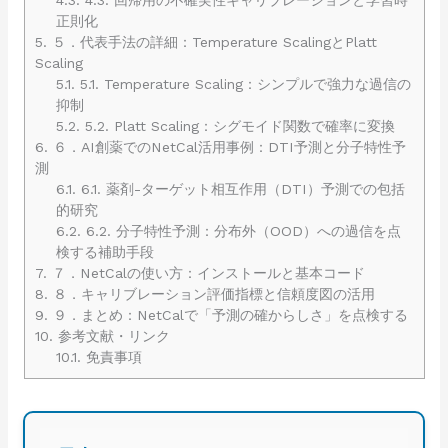
正則化
5.
５．代表手法の詳細：Temperature ScalingとPlatt
Scaling
5.1.
5.1. Temperature Scaling：シンプルで強力な過信の
抑制
5.2.
5.2. Platt Scaling：シグモイド関数で確率に変換
6.
６．AI創薬でのNetCal活用事例：DTI予測と分子特性予
測
6.1.
6.1. 薬剤-ターゲット相互作用（DTI）予測での包括
的研究
6.2.
6.2. 分子特性予測：分布外（OOD）への過信を点
検する補助手段
7.
７．NetCalの使い方：インストールと基本コード
8.
８．キャリブレーション評価指標と信頼度図の活用
9.
９．まとめ：NetCalで「予測の確からしさ」を点検する
10.
参考文献・リンク
10.1.
免責事項