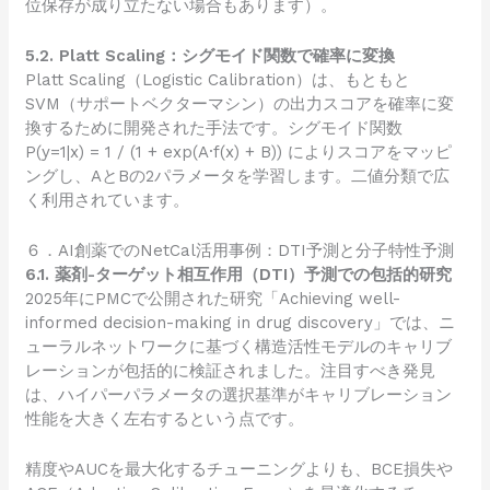
位保存が成り立たない場合もあります）。
5.2. Platt Scaling：シグモイド関数で確率に変換
Platt Scaling（Logistic Calibration）は、もともと
SVM（サポートベクターマシン）の出力スコアを確率に変
換するために開発された手法です。シグモイド関数
P(y=1|x) = 1 / (1 + exp(A·f(x) + B)) によりスコアをマッピ
ングし、AとBの2パラメータを学習します。二値分類で広
く利用されています。
６．AI創薬でのNetCal活用事例：DTI予測と分子特性予測
6.1. 薬剤-ターゲット相互作用（DTI）予測での包括的研究
2025年にPMCで公開された研究「Achieving well-
informed decision-making in drug discovery」では、ニ
ューラルネットワークに基づく構造活性モデルのキャリブ
レーションが包括的に検証されました。注目すべき発見
は、ハイパーパラメータの選択基準がキャリブレーション
性能を大きく左右するという点です。
精度やAUCを最大化するチューニングよりも、BCE損失や