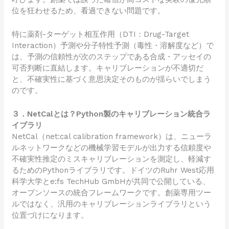
位を狂わせるため、看過できない問題です。
特に薬剤-ターゲット相互作用（DTI：Drug-Target
Interaction）予測や分子特性予測（毒性・溶解度など）で
は、予測の信頼性が次のステップである合成・アッセイの
可否判断に直結します。キャリブレーションが不適切だ
と、不確実性に基づく意思決定そのものが揺らいでしまう
のです。
３．NetCalとは？Python製のキャリブレーション統合ラ
イブラリ
NetCal（net:cal calibration framework）は、ニューラ
ルネットワークなどの機械学習モデルが出力する信頼度や
不確実性推定のミスキャリブレーションを測定し、軽減す
るためのPythonライブラリです。ドイツのRuhr West応用
科学大学とe:fs TechHub GmbHが共同で公開している、
オープンソースの統合フレームワークです。創薬専用ツー
ルではなく、汎用のキャリブレーションライブラリという
位置づけになります。