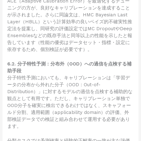
ACE（Adaptive Calibration Error）を最適化するチュー
ニングの方が、良好なキャリブレーションを達成すること
が示されました。さらに同論文は、HMC Bayesian Last
Layer（HBLL）という計算効率の良いベイズ的不確実性推
定法を提案し、同研究の評価設定ではMC DropoutやDeep
Ensemblesなどの既存手法と同等以上の性能を示したと報
告しています（性能の優劣はデータセット・指標・設定に
依存するため、個別検証が必要です）。
6.2. 分子特性予測：分布外（OOD）への過信を点検する補
助手段
分子特性予測においても、キャリブレーションは「学習デ
ータの分布から外れた分子（OOD：Out-of-
Distribution）」に対するモデルの過信を点検する補助的な
観点として有用です。ただし、キャリブレーション単独で
OOD分子を確実に検出できるわけではなく、スキャフォー
ルド分割、適用範囲（applicability domain）の評価、外
部検証データでの検証と組み合わせて運用する必要があり
ます。
分類タスクでは予測確率と経験的正解率の一致が主な評価