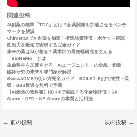
関連投稿:
AI創薬の標準「TDC」とは？新薬開発を加速させるベンチ
マークを解説
ChimeraXでAI創薬を加速！構造品質評価・ポケット確認・
図出力を最短で実現する完全ガイド
未来の薬はAIが創る？薬学部の最先端研究を支える
「BioNeMo」とは
生命科学を加速させる「AIエージェント」の全貌：創薬・
臨床研究の未来を専門家が解説
SwissADMEの使い方完全ガイド｜BOILED-Eggで物性・吸
収・BBB透過を無料で予測
【AI創薬の教科書】RDKitで実践する化合物評価！SA
Score・QED・NP Scoreの本質と活用法
←
前の投稿
次の投稿
→