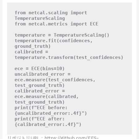
from netcal.scaling import 
TemperatureScaling

from netcal.metrics import ECE

temperature = TemperatureScaling()

temperature.fit(confidences, 
ground_truth)

calibrated = 
temperature.transform(test_confidences)

ece = ECE(bins=10)

uncalibrated_error = 
ece.measure(test_confidences, 
test_ground_truth)

calibrated_error = 
ece.measure(calibrated, 
test_ground_truth)

print(f"ECE before: 
{uncalibrated_error:.4f}")

print(f"ECE after:  
{calibrated_error:.4f}")
リポジトリURL：
https://github.com/EFS-