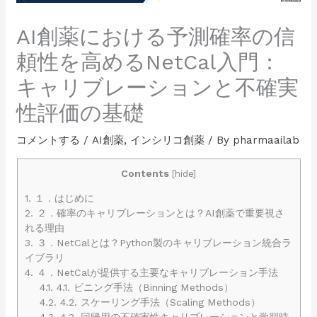
AI創薬における予測確率の信
頼性を高めるNetCal入門：
キャリブレーションと不確実
性評価の基礎
コメントする
/
AI創薬
,
インシリコ創薬
/ By
pharmaailab
Contents
[
hide
]
1.
１．はじめに
2.
２．確率のキャリブレーションとは？AI創薬で重要視さ
れる理由
3.
３．NetCalとは？Python製のキャリブレーション統合ラ
イブラリ
4.
４．NetCalが提供する主要なキャリブレーション手法
4.1.
4.1. ビニング手法（Binning Methods）
4.2.
4.2. スケーリング手法（Scaling Methods）
4.3.
4.3. 回帰用の不確実性キャリブレーションと学習時