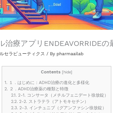
治療アプリENDEAVORRIDE
ルセラピューティクス
/ By
pharmaailab
Contents
[
hide
]
1.
１．はじめに：ADHD治療の進化と多様化
2.
２．ADHD治療薬の種類と特徴
2.1.
2-1. コンサータ（メチルフェニデート徐放錠）
2.2.
2-2. ストラテラ（アトモキセチン）
2.3.
2-3. インチュニブ（グアンファシン徐放錠）