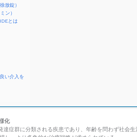
ン徐放錠）
タミン）
IDEとは
良い介入を
様化
経発達症群に分類される疾患であり、年齢を問わず社会