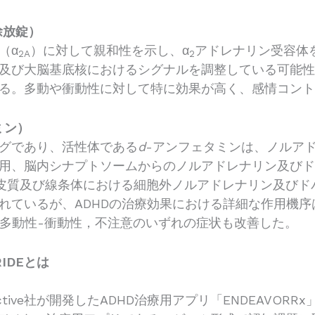
徐放錠）
（α
）に対して親和性を示し、α
アドレナリン受容体
2A
2
及び大脳基底核におけるシグナルを調整している可能性
る。多動や衝動性に対して特に効果が高く、感情コン
ミン）
グであり、活性体である
d
-アンフェタミンは、ノルア
用、脳内シナプトソームからのノルアドレナリン及び
皮質及び線条体における細胞外ノルアドレナリン及びド
ているが、ADHDの治療効果における詳細な作用機序は不明
る多動性-衝動性，不注意のいずれの症状も改善した。
IDEとは
Interactive社が開発したADHD治療用アプリ「ENDEA