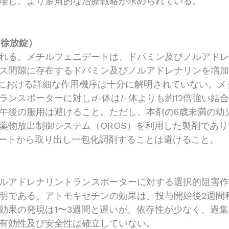
場し、より多角的な治療戦略が求められている。
ト徐放錠）
れる。メチルフェニデートは、ドパミン及びノルアド
ス間隙に存在するドパミン及びノルアドレナリンを増
果における詳細な作用機序は十分に解明されていない。メ
ランスポーターに対し
d
-体は
l
-体よりも約12倍強い結
午後の服用は避けること。ただし、本剤の6歳未満の幼
薬物放出制御システム（OROS）を利用した製剤であ
シートから取り出し一包化調剤することは避けること。
ルアドレナリントランスポーターに対する選択的阻害
明である。アトモキセチンの効果は、投与開始後2週間
効果の発現は1〜3週間と遅いが、依存性が少なく、過
有効性及び安全性は確立していない｡