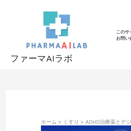
内
容
を
ス
このサ
キ
お問い
ッ
プ
ファーマAIラボ
ホーム
くすり
ADHD治療薬とデジ