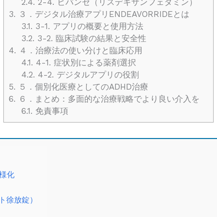
2.4.
2-4. ビバンセ（リスデキサンフェタミン）
3.
３．デジタル治療アプリENDEAVORRIDEとは
3.1.
3-1. アプリの概要と使用方法
3.2.
3-2. 臨床試験の結果と安全性
4.
４．治療法の使い分けと臨床応用
4.1.
4-1. 症状別による薬剤選択
4.2.
4-2. デジタルアプリの役割
5.
５．個別化医療としてのADHD治療
6.
６．まとめ：多面的な治療戦略でより良い介入を
6.1.
免責事項
様化
ート徐放錠）