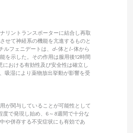
レナリントランスポーターに結合し再取
加させて神経系の機能を亢進するものと
チルフェニデートは、
d
-体と
l
-体から
合能を示した。その作用は服用後12時間
児における有効性及び安全性は確立し
り、吸湿により薬物放出挙動が影響を受
作用が関与していることが可能性として
程度で発現し始め、6～8週間で十分な
集中や併存する不安症状にも有効であ