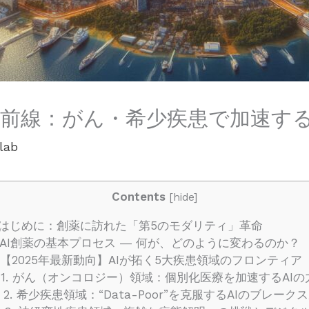
薬の最前線：がん・希少疾患で加速
lab
Contents
[
hide
]
はじめに：創薬に訪れた「第5のモダリティ」革命
AI創薬の基本プロセス ― 何が、どのように変わるのか？
【2025年最新動向】AIが拓く5大疾患領域のフロンティア
1. がん（オンコロジー）領域：個別化医療を加速するAIの
2. 希少疾患領域：“Data-Poor”を克服するAIのブレーク