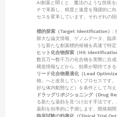
AI創薬と聞くと、魔法のような技術
チで革新し、精度と速度を飛躍的に向
セスを変革しています。それぞれの段
標的探索（Target Identification）
:
膨大な論文情報、ゲノムデータ、臨床
うな新たな創薬標的候補を高速で特定
ヒット化合物探索（Hit Identificati
数百万〜数千万の化合物を実際に合成
構造情報などから、効果が期待できる
リード化合物最適化（Lead Optimiza
物」へと改良していくプロセスです。
好な体内動態など）を条件として与え
ドラッグリポジショニング（Drug Repos
る新たな薬効を見つけ出す手法です。
薬剤を効率的に予測します。開発期間
臨床試験の効率化（Clinical Trial Opt