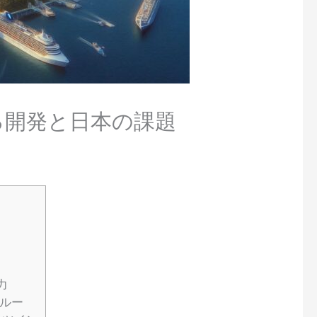
する開発と日本の課題
力
スルー