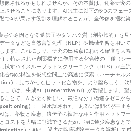
を想像されるかもしれませんが、その本質は、創薬研究
上させることにあります。AIは主に以下の5つのフェー
階でAIが果たす役割を理解することが、全体像を掴む
 疾患の原因となる遺伝子やタンパク質（創薬標的）を見
データなどを自然言語処理（NLP）や機械学習を用い
します。これにより、研究の出発点における確度を大
on）
: 特定された創薬標的に作用する化合物の「種（シ
し試すハイスループットスクリーニング（HTS）が主流
化合物の構造を仮想空間上で高速に探索（バーチャル
tion）
: 見つかったヒット化合物を、より薬らしく、
ここでは、
生成AI（Generative AI）
が活躍します。望
ることで、AIが全く新しい、最適な分子構造をゼロか
itioning）
: 一度承認された、あるいは開発が中止
AIは、薬物と疾患、遺伝子の複雑な相互作用ネットワ
とコストを大幅に削減できるため、特に希少疾患など
imization）
: AIは、過去の臨床試験データを解析し