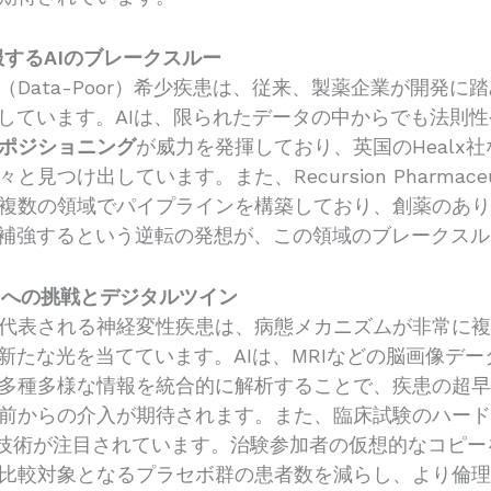
を克服するAIのブレークスルー
Data-Poor）希少疾患は、従来、製薬企業が開発
化しています。AIは、限られたデータの中からでも法則
ポジショニング
が威力を発揮しており、英国のHealx
つけ出しています。また、Recursion Pharmaceu
複数の領域でパイプラインを構築しており、創薬のあ
を補強するという逆転の発想が、この領域のブレークス
明への挑戦とデジタルツイン
代表される神経変性疾患は、病態メカニズムが非常に
新たな光を当てています。AIは、MRIなどの脳画像デ
多種多様な情報を統合的に解析することで、疾患の超
前からの介入が期待されます。また、臨床試験のハー
技術が注目されています。治験参加者の仮想的なコピー
比較対象となるプラセボ群の患者数を減らし、より倫