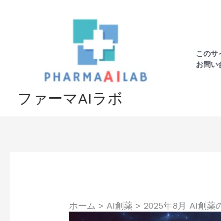
内
容
を
ス
このサ
キ
お問い
ッ
プ
ファーマAIラボ
ホーム
AI創薬
2025年8月 A