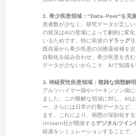
2. 希少疾患領域：“Data-Poor”
患者数が少なく、研究データが乏しい（
の状況はAIの登場によって劇的に変
いるためです。特に前述の
ドラッグリ
既存薬から希少疾患の治療薬候補を次々と見
自動化を組み合わせ、希少疾患を含む
データが少ないからこそ、AIで知識
3. 神経変性疾患領域：複雑な病態解
アルツハイマー病やパーキンソン病に
ました。この難解な領域に対し、AIは
ー、さらには日常の行動データなど、
ます。これにより、病態が深刻化する
Unlearn社が開発する
デジタルツイン
経過をシミュレーションすることで、