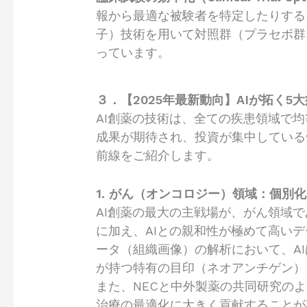
報から最適な被験者を特定したりする
子）技術を用いて対照群（プラセボ群
っています。
３．【2025年最新動向】AIが拓く
AI創薬の技術は、全ての疾患領域で
成果が期待され、投資が集中している
前線をご紹介します。
1. がん（オンコロジー）領域：個別
AI創薬の最大の主戦場が、がん領域
に加え、AIとの親和性が極めて高い
ータ（組織画像）の解析において、A
が持つ特有の目印（ネオアンチゲン）
また、NECと中外製薬の共同研究の
治療の最適化に大きく貢献することが