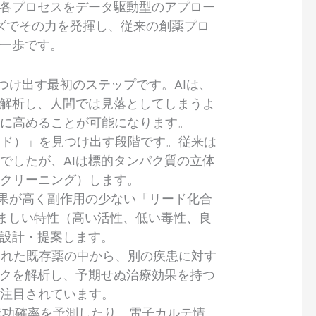
の各プロセスをデータ駆動型のアプロー
ズでその力を発揮し、従来の創薬プロ
第一歩です。
つけ出す最初のステップです。AIは、
て解析し、人間では見落としてしまうよ
幅に高めることが可能になります。
ード）」を見つけ出す段階です。従来は
でしたが、AIは標的タンパク質の立体
スクリーニング）します。
効果が高く副作用の少ない「リード化合
ましい特性（高い活性、低い毒性、良
ら設計・提案します。
された既存薬の中から、別の疾患に対す
ークを解析し、予期せぬ治療効果を持つ
で注目されています。
て成功確率を予測したり、電子カルテ情