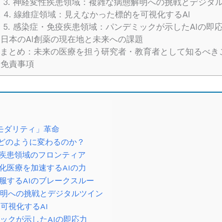
3. 神経変性疾患領域：複雑な病態解明への挑戦とデジタ
.
4. 線維症領域：見えなかった標的を可視化するAI
5. 感染症・免疫疾患領域：パンデミックが示したAIの即
日本のAI創薬の現在地と未来への課題
まとめ：未来の医療を担う研究者・教育者として知るべき
免責事項
モダリティ」革命
、どのように変わるのか？
5大疾患領域のフロンティア
別化医療を加速するAIの力
”を克服するAIのブレークスルー
解明への挑戦とデジタルツイン
可視化するAI
ミックが示したAIの即応力