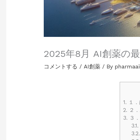
2025年8月 AI創
コメントする
/
AI創薬
/ By
pharmaai
1.
１．
2.
２．
3.
３．
3.1.
3.2.