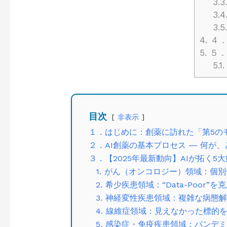
3.3.
3.4
3.5.
4.
４．
5.
５．
5.1.
目次
非表示
１．はじめに：創薬に訪れた「第5の
２．AI創薬の基本プロセス ― 何が
３．【2025年最新動向】AIが拓く
1. がん（オンコロジー）領域：個
2. 希少疾患領域：“Data-Poor
3. 神経変性疾患領域：複雑な病態
4. 線維症領域：見えなかった標的を
5. 感染症・免疫疾患領域：パンデ