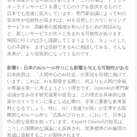
長を加速させる可能性があります。この市場は、アプリや
オンラインサービスを通じて心のケアを提供するもので、
日本でも急速に拡大しています。専門家会議によってAIの
安全性や信頼性が高まれば、AIを活用したカウンセリング
サービスや、高齢者の孤独感を和らげるための対話AIな
ど、新しいサービスが次々と生まれる可能性があります。
病院に行くのは少し躊躇してしまうような、ちょっとした
心の不調を、まずは信頼できるAIに相談してみる。そんな
未来が、より現実的になってくるのです。
影響3：日本のAIルール作りにも影響を与える可能性がある
日本政府は、「人間中心のAI社会」の実現を目標に掲げて
います。これは、AIを開発する際に、何よりも人間の幸福
や尊厳を第一に考えようという理念です。OpenAIの専門家
会議が生み出す研究成果や提言は、この理念を具体的な政
策やガイドラインに落とし込む際の、非常に重要な参考資
料となるでしょう。特に、G7（先進7か国）が主導する国
際的なAIルール作り「広島AIプロセス」において、日本は
中心的な役割を担っています。Expert Councilの知見は、
こうした国際的な議論にも反映され、世界標準のAI倫理の
形成に貢献することが期待されます。