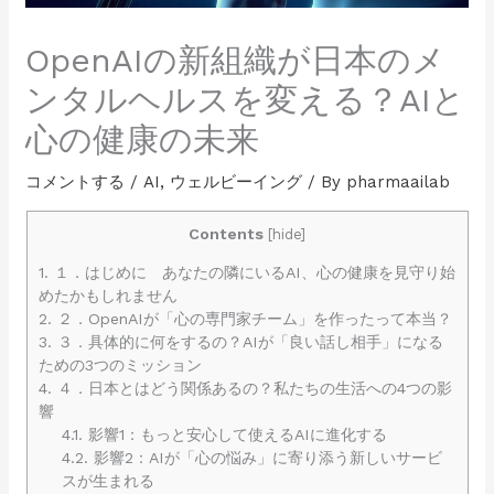
OpenAIの新組織が日本のメ
ンタルヘルスを変える？AIと
心の健康の未来
コメントする
/
AI
,
ウェルビーイング
/ By
pharmaailab
Contents
[
hide
]
1.
１．はじめに あなたの隣にいるAI、心の健康を見守り始
めたかもしれません
2.
２．OpenAIが「心の専門家チーム」を作ったって本当？
3.
３．具体的に何をするの？AIが「良い話し相手」になる
ための3つのミッション
4.
４．日本とはどう関係あるの？私たちの生活への4つの影
響
4.1.
影響1：もっと安心して使えるAIに進化する
4.2.
影響2：AIが「心の悩み」に寄り添う新しいサービ
スが生まれる