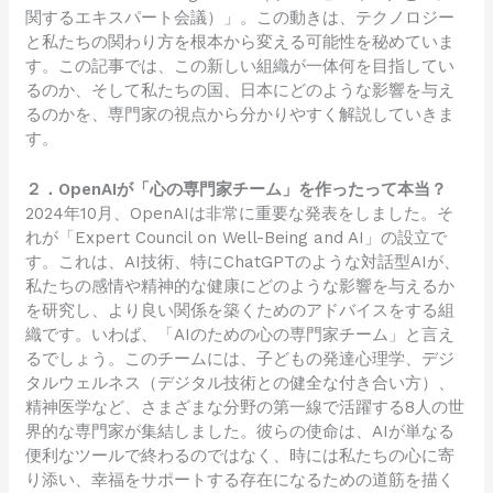
関するエキスパート会議）」。この動きは、テクノロジー
と私たちの関わり方を根本から変える可能性を秘めていま
す。この記事では、この新しい組織が一体何を目指してい
るのか、そして私たちの国、日本にどのような影響を与え
るのかを、専門家の視点から分かりやすく解説していきま
す。
２．OpenAIが「心の専門家チーム」を作ったって本当？
2024年10月、OpenAIは非常に重要な発表をしました。そ
れが「Expert Council on Well-Being and AI」の設立で
す。これは、AI技術、特にChatGPTのような対話型AIが、
私たちの感情や精神的な健康にどのような影響を与えるか
を研究し、より良い関係を築くためのアドバイスをする組
織です。いわば、「AIのための心の専門家チーム」と言え
るでしょう。このチームには、子どもの発達心理学、デジ
タルウェルネス（デジタル技術との健全な付き合い方）、
精神医学など、さまざまな分野の第一線で活躍する8人の世
界的な専門家が集結しました。彼らの使命は、AIが単なる
便利なツールで終わるのではなく、時には私たちの心に寄
り添い、幸福をサポートする存在になるための道筋を描く