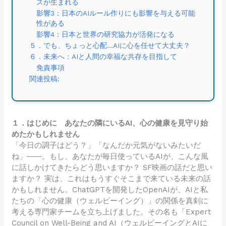
スが生まれる
影響3：日本のAIルール作りにも影響を与える可能
性がある
影響4：日本と世界の研究協力が活発になる
５．でも、ちょっと心配…AIに心を任せて大丈夫？
６．未来へ：AIと人間の幸福な共存を目指して
免責事項
関連投稿:
１．はじめに あなたの隣にいるAI、心の健康を見守り始
めたかもしれません
「今日の調子はどう？」「なんだか元気がないみたいだ
ね」――。もし、あなたが毎日使っているAIが、こんな風
に話しかけてきたらどう思いますか？ SF映画の話だと思い
ますか？ 実は、これはもうすぐそこまで来ている未来の話
かもしれません。ChatGPTを開発したOpenAIが、AIと私
たちの「心の健康（ウェルビーイング）」の関係を真剣に
考える専門家チームを立ち上げました。その名も「Expert
Council on Well-Being and AI（ウェルビーイングとAIに