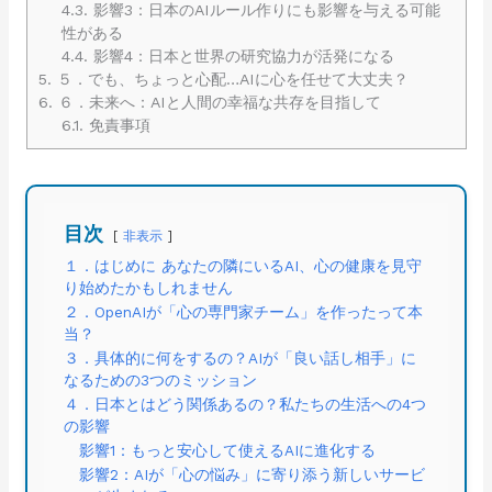
4.3.
影響3：日本のAIルール作りにも影響を与える可能
性がある
4.4.
影響4：日本と世界の研究協力が活発になる
5.
５．でも、ちょっと心配…AIに心を任せて大丈夫？
6.
６．未来へ：AIと人間の幸福な共存を目指して
6.1.
免責事項
目次
非表示
１．はじめに あなたの隣にいるAI、心の健康を見守
り始めたかもしれません
２．OpenAIが「心の専門家チーム」を作ったって本
当？
３．具体的に何をするの？AIが「良い話し相手」に
なるための3つのミッション
４．日本とはどう関係あるの？私たちの生活への4つ
の影響
影響1：もっと安心して使えるAIに進化する
影響2：AIが「心の悩み」に寄り添う新しいサービ