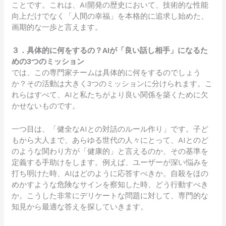
ことです。これは、AI開発の歴史において、技術的な性能
向上だけでなく「人間の幸福」を本格的に追求し始めた、
画期的な一歩と言えます。
３．具体的に何をするの？AIが「良い話し相手」になるた
めの3つのミッション
では、この専門家チームは具体的に何をするのでしょう
か？その活動は大きく3つのミッションに分けられます。こ
れらはすべて、AIと私たちがより良い関係を築くために欠
かせないものです。
一つ目は、「健全なAIとの対話のルール作り」です。子ど
もから大人まで、あらゆる世代の人々にとって、AIとのど
のような関わり方が「健康的」と言えるのか、その基準を
定義する手助けをします。例えば、ユーザーが深い悩みを
打ち明けた時、AIはどのように応答すべきか。自殺をほの
めかすような危険なサインを察知した時、どう行動すべき
か。こうした非常にデリケートな問題に対して、専門的な
知見から最適な答えを探していきます。