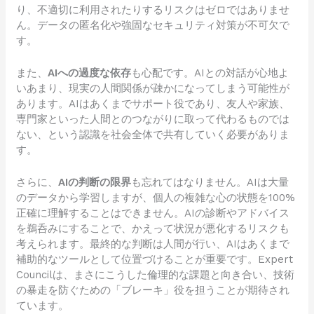
り、不適切に利用されたりするリスクはゼロではありませ
ん。データの匿名化や強固なセキュリティ対策が不可欠で
す。
また、
AIへの過度な依存
も心配です。AIとの対話が心地よ
いあまり、現実の人間関係が疎かになってしまう可能性が
あります。AIはあくまでサポート役であり、友人や家族、
専門家といった人間とのつながりに取って代わるものでは
ない、という認識を社会全体で共有していく必要がありま
す。
さらに、
AIの判断の限界
も忘れてはなりません。AIは大量
のデータから学習しますが、個人の複雑な心の状態を100%
正確に理解することはできません。AIの診断やアドバイス
を鵜呑みにすることで、かえって状況が悪化するリスクも
考えられます。最終的な判断は人間が行い、AIはあくまで
補助的なツールとして位置づけることが重要です。Expert
Councilは、まさにこうした倫理的な課題と向き合い、技術
の暴走を防ぐための「ブレーキ」役を担うことが期待され
ています。