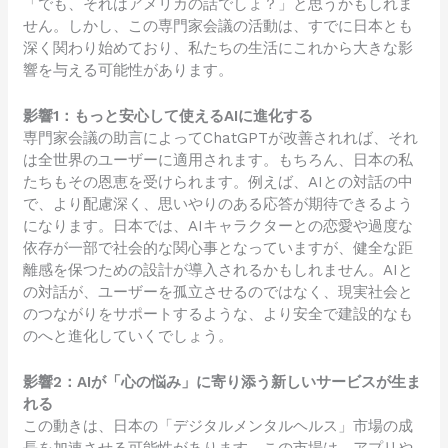
「でも、それはアメリカの話でしょ？」と思うかもしれま
せん。しかし、この専門家会議の活動は、すでに日本とも
深く関わり始めており、私たちの生活にこれから大きな影
響を与える可能性があります。
影響1：もっと安心して使えるAIに進化する
専門家会議の助言によってChatGPTが改善されれば、それ
は全世界のユーザーに適用されます。もちろん、日本の私
たちもその恩恵を受けられます。例えば、AIとの対話の中
で、より配慮深く、思いやりのある応答が期待できるよう
になります。日本では、AIキャラクターとの恋愛や過度な
依存が一部で社会的な関心事となっていますが、健全な距
離感を保つための設計が導入されるかもしれません。AIと
の対話が、ユーザーを孤立させるのではなく、現実社会と
のつながりをサポートするような、より安全で建設的なも
のへと進化していくでしょう。
影響2：AIが「心の悩み」に寄り添う新しいサービスが生ま
れる
この動きは、日本の「デジタルメンタルヘルス」市場の成