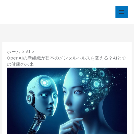
内
容
を
ス
キ
ッ
プ
ホーム
AI
OpenAIの新組織が日本のメンタルヘルスを変える？AIと心
の健康の未来