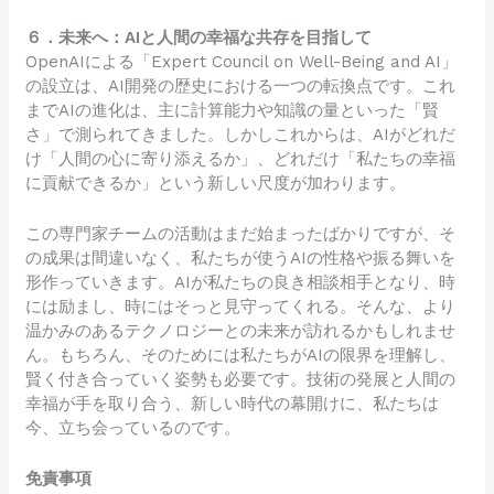
６．未来へ：AIと人間の幸福な共存を目指して
OpenAIによる「Expert Council on Well-Being and AI」
の設立は、AI開発の歴史における一つの転換点です。これ
までAIの進化は、主に計算能力や知識の量といった「賢
さ」で測られてきました。しかしこれからは、AIがどれだ
け「人間の心に寄り添えるか」、どれだけ「私たちの幸福
に貢献できるか」という新しい尺度が加わります。
この専門家チームの活動はまだ始まったばかりですが、そ
の成果は間違いなく、私たちが使うAIの性格や振る舞いを
形作っていきます。AIが私たちの良き相談相手となり、時
には励まし、時にはそっと見守ってくれる。そんな、より
温かみのあるテクノロジーとの未来が訪れるかもしれませ
ん。もちろん、そのためには私たちがAIの限界を理解し、
賢く付き合っていく姿勢も必要です。技術の発展と人間の
幸福が手を取り合う、新しい時代の幕開けに、私たちは
今、立ち会っているのです。
免責事項