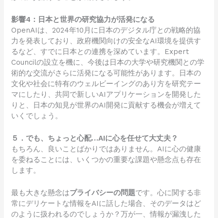
影響4：日本と世界の研究協力が活発になる
OpenAIは、2024年10月に日本のデジタル庁との戦略的協
力を発表しており、政府機関向けの安全なAI環境を提供す
るなど、すでに日本との連携を深めています。Expert
Councilの設立を機に、今後は日本の大学や研究機関との学
術的な交流がさらに活発になる可能性があります。日本の
文化や社会に特有のウェルビーイングのあり方を研究テー
マにしたり、共同で新しいAIアプリケーションを開発した
りと、日本の知見が世界のAI開発に貢献する機会が増えて
いくでしょう。
５．でも、ちょっと心配…AIに心を任せて大丈夫？
もちろん、良いことばかりではありません。AIに心の健康
を委ねることには、いくつかの重要な課題や懸念点も存在
します。
最も大きな懸念は
プライバシーの問題
です。心に関する非
常にデリケートな情報をAIに話した場合、そのデータはど
のように扱われるのでしょうか？万が一、情報が漏洩した