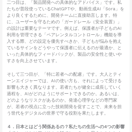
二つ目は、「製品開発への具体的なアドバイス」です。私
たちが普段使っているChatGPTや、動画生成AI「Sora」を
より良くするために、開発チームに直接助言します。特
に、ユーザーを守るための「ガードレール（安全装置）」
の設計は重要なテーマです。例えば、保護者が子どものAI
利用を管理できる「ペアレンタルコントロール」機能を導
入する際、どの設定を優先すべきか、子どもが悩みを抱え
ているサインをどうやって保護者に伝えるのが最適か、と
いった具体的なフィードバックが、製品の安全性と使いや
すさを向上させています。
そして三つ目が、「特に若者への配慮」です。大人とティ
ーンエイジャーでは、AIの使い方も、それによって受ける
影響も大きく異なります。若者たちが健全に成長していく
過程を、AIがどのようにサポートできるのか。あるいは、
どのようなリスクがあるのか。発達心理学などの専門家
が、若者の視点に立った技術開発を促すことで、未来を担
う世代をデジタルの世界で守る役割を果たします。
４．日本とはどう関係あるの？私たちの生活への4つの影響