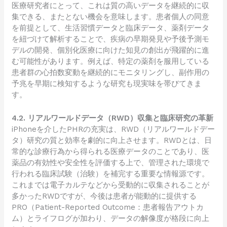
医療研究者にとって、これは質の高いデータを継続的に収
集できる、またとない機会を意味します。患者個人の同意
を前提として、生活習慣データと臨床データ、薬剤データ
を紐づけて解析することで、疾病の早期発見や予後予測モ
デルの開発、個別化医療に向けた知見の創出が飛躍的に進
む可能性があります。例えば、特定の薬剤を服用している
患者群の心拍数変動を継続的にモニタリングし、副作用の
予兆を早期に検知するような研究も現実味を帯びてきま
す。
4.2. リアルワールドデータ（RWD）収集と臨床研究の革新
iPhoneを介したPHRの充実は、RWD（リアルワールドデー
タ）研究の質と効率を劇的に向上させます。RWDとは、日
常的な診療行為から得られる医療データのことであり、医
薬品の有効性や安全性を評価する上で、管理された環境で
行われる臨床試験（治験）を補完する重要な情報源です。
これまでは電子カルテなどから受動的に収集されることが
多かったRWDですが、今後は患者が能動的に提供する
PRO（Patient-Reported Outcome：患者報告アウトカ
ム）とライフログが加わり、データの解像度が格段に向上