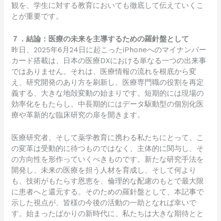
観を、学生に対する教育においても徹底して伝えていくこ
とが重要です。
７．結論：医療の未来を主導するための羅針盤として
昨日、2025年6月24日に起こったiPhoneへのマイナンバー
カード搭載は、日本の医療DXにおける単なる一つの出来事
ではありません。それは、医療情報の流れを根底から変
え、研究開発のあり方を刷新し、医療専門職の役割を再定
義する、大きな地殻変動の始まりです。短期的には現場の
効率化をもたらし、中長期的にはデータ駆動型の個別化医
療や革新的な臨床研究の扉を開きます。
医療研究者、そして薬学教育に携わる私たちにとって、こ
の変革は受動的に待つものではなく、主体的に関与し、そ
の方向性を形作っていくべきものです。新たな研究手法を
開発し、未来の医療を担う人材を育成し、そして何より
も、技術がもたらす恩恵を、倫理的な配慮のもとで最大限
に患者へと還元する。そのための羅針盤として、本記事で
示した視点が、皆様の今後の活動の一助となれば幸いで
す。始まったばかりの新時代に、私たちは大きな期待とと