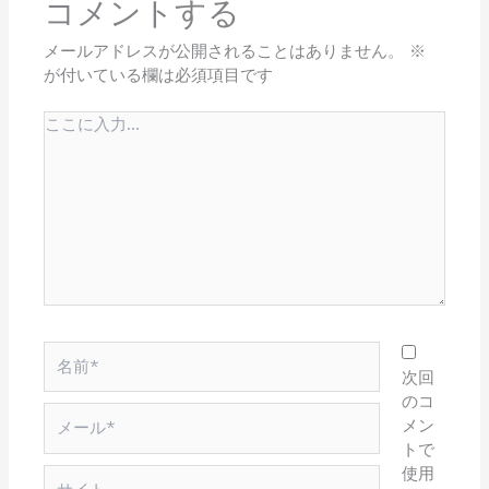
コメントする
メールアドレスが公開されることはありません。
※
が付いている欄は必須項目です
こ
こ
に
入
力…
名
前
次回
*
のコ
メ
メン
ー
トで
ル
使用
サ
*