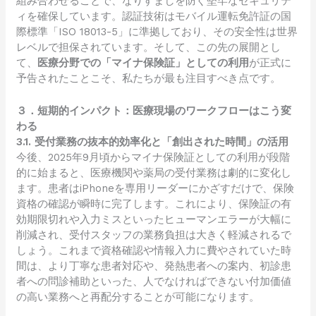
組み合わせることで、なりすましを防ぐ堅牢なセキュリテ
ィを確保しています。認証技術はモバイル運転免許証の国
際標準「ISO 18013-5」に準拠しており、その安全性は世界
レベルで担保されています。そして、この先の展開とし
て、
医療分野での「マイナ保険証」としての利用
が正式に
予告されたことこそ、私たちが最も注目すべき点です。
３．短期的インパクト：医療現場のワークフローはこう変
わる
3.1. 受付業務の抜本的効率化と「創出された時間」の活用
今後、2025年9月頃からマイナ保険証としての利用が段階
的に始まると、医療機関や薬局の受付業務は劇的に変化し
ます。患者はiPhoneを専用リーダーにかざすだけで、保険
資格の確認が瞬時に完了します。これにより、保険証の有
効期限切れや入力ミスといったヒューマンエラーが大幅に
削減され、受付スタッフの業務負担は大きく軽減されるで
しょう。これまで資格確認や情報入力に費やされていた時
間は、より丁寧な患者対応や、発熱患者への案内、初診患
者への問診補助といった、人でなければできない付加価値
の高い業務へと再配分することが可能になります。