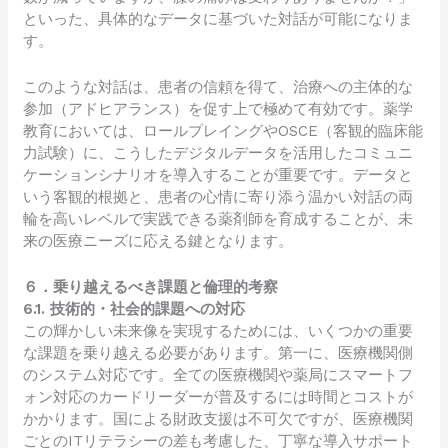
といった、具体的なデータに基づいた対話が可能になりま
す。
このような対話は、患者の信頼を得て、治療への主体的な
参加（アドヒアランス）を促す上で極めて有効です。薬学
教育においては、ロールプレイングやOSCE（客観的臨床能
力試験）に、こうしたデジタルデータを活用したコミュニ
ケーションシナリオを導入することが重要です。データと
いう客観的根拠と、患者の心情に寄り添う温かい対話の両
輪を高いレベルで実践できる薬剤師を育成することが、未
来の医療ニーズに応える鍵となります。
６．乗り越えるべき課題と倫理的考察
6.1. 技術的・社会的課題への対応
この輝かしい未来像を実現するためには、いくつかの重要
な課題を乗り越える必要があります。第一に、医療機関側
のシステム対応です。全ての医療機関や薬局にスマートフ
ォン対応のカードリーダーが普及するには時間とコストが
かかります。国による財政支援は不可欠ですが、医療機関
ごとのITリテラシーの差も考慮した、丁寧な導入サポート