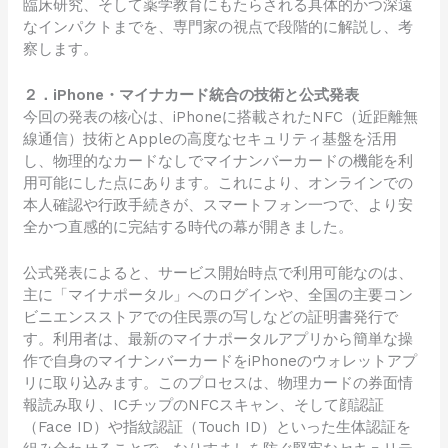
臨床研究、そして薬学教育にもたらされる具体的かつ深遠
なインパクトまでを、専門家の視点で段階的に解説し、考
察します。
２．iPhone・マイナカード統合の技術と公式発表
今回の発表の核心は、iPhoneに搭載されたNFC（近距離無
線通信）技術とAppleの高度なセキュリティ基盤を活用
し、物理的なカードなしでマイナンバーカードの機能を利
用可能にした点にあります。これにより、オンラインでの
本人確認や行政手続きが、スマートフォン一つで、より安
全かつ直感的に完結する時代の幕が開きました。
公式発表によると、サービス開始時点で利用可能なのは、
主に「マイナポータル」へのログインや、全国の主要コン
ビニエンスストアでの住民票の写しなどの証明書発行で
す。利用者は、最新のマイナポータルアプリから簡単な操
作で自身のマイナンバーカードをiPhoneのウォレットアプ
リに取り込みます。このプロセスは、物理カードの券面情
報読み取り、ICチップのNFCスキャン、そして顔認証
（Face ID）や指紋認証（Touch ID）といった生体認証を