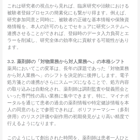
これは研究者の視点から見れば、臨床研究や治験における
被験者登録プロセスの簡素化にも繋がり得ます。例えば、
研究参加同意と同時に、被験者の正確な基本情報や保険資
格情報を、本人の許可のもとでセキュアに研究システムへ
連携させることができれば、登録時のデータ入力負荷とエ
ラーを削減し、研究全体の効率化に貢献する可能性があり
ます。
3.2. 薬剤師の「対物業務から対人業務へ」の本格シフト
薬局においてこの変革は、長年の課題であった「対物業務
から対人業務へ」のシフトを決定的に後押しします。電子
処方箋との連携がさらにスムーズになることで、処方内容
の取り込みは自動化され、薬剤師は調剤監査や疑義照会と
いった専門性の高い業務に集中できます。特に、マイナポ
ータルを通じて患者の過去の薬剤情報や特定健診情報を本
人の同意のもとで参照できれば、ポリファーマシー（多剤
併用）のリスク評価や副作用の初期発見がより高い精度で
行えるようになります。
このようにして創出された時間を、薬剤師は患者一人ひと