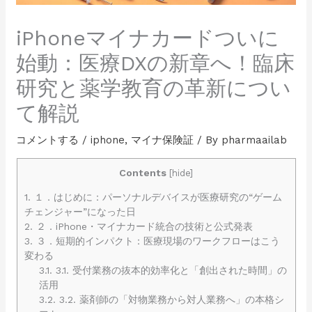
iPhoneマイナカードついに
始動：医療DXの新章へ！臨床
研究と薬学教育の革新につい
て解説
コメントする
/
iphone
,
マイナ保険証
/ By
pharmaailab
Contents
[
hide
]
1.
１．はじめに：パーソナルデバイスが医療研究の“ゲーム
チェンジャー”になった日
2.
２．iPhone・マイナカード統合の技術と公式発表
3.
３．短期的インパクト：医療現場のワークフローはこう
変わる
3.1.
3.1. 受付業務の抜本的効率化と「創出された時間」の
活用
3.2.
3.2. 薬剤師の「対物業務から対人業務へ」の本格シ