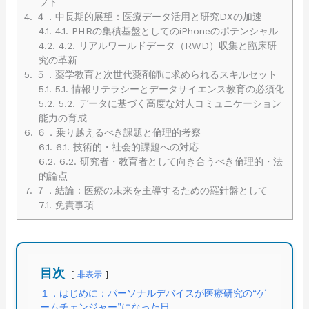
フト
4.
４．中長期的展望：医療データ活用と研究DXの加速
4.1.
4.1. PHRの集積基盤としてのiPhoneのポテンシャル
4.2.
4.2. リアルワールドデータ（RWD）収集と臨床研
究の革新
5.
５．薬学教育と次世代薬剤師に求められるスキルセット
5.1.
5.1. 情報リテラシーとデータサイエンス教育の必須化
5.2.
5.2. データに基づく高度な対人コミュニケーション
能力の育成
6.
６．乗り越えるべき課題と倫理的考察
6.1.
6.1. 技術的・社会的課題への対応
6.2.
6.2. 研究者・教育者として向き合うべき倫理的・法
的論点
7.
７．結論：医療の未来を主導するための羅針盤として
7.1.
免責事項
目次
非表示
１．はじめに：パーソナルデバイスが医療研究の“ゲ
ームチェンジャー”になった日