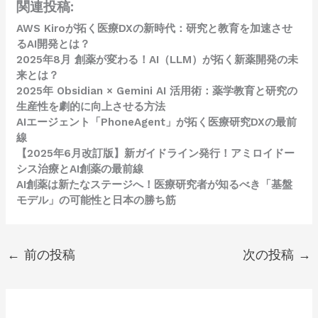
関連投稿:
AWS Kiroが拓く医療DXの新時代：研究と教育を加速させ
るAI開発とは？
2025年8月 創薬が変わる！AI（LLM）が拓く新薬開発の未
来とは？
2025年 Obsidian × Gemini AI 活用術：薬学教育と研究の
生産性を劇的に向上させる方法
AIエージェント「PhoneAgent」が拓く医療研究DXの最前
線
【2025年6月改訂版】新ガイドライン発行！アミロイドー
シス治療とAI創薬の最前線
AI創薬は新たなステージへ！医療研究者が知るべき「基盤
モデル」の可能性と日本の勝ち筋
←
前の投稿
次の投稿
→