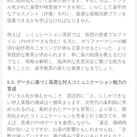
的に組み込んでいく必要があります。学生たちは、デジタ
ル化された薬歴や検査値データを前に、いかにして薬学的
なアセスメント（評価）を行い、最適な薬物治療プランを
提案できるかを学ばなければなりません。
例えば、シミュレーション演習では、仮想の患者プロファ
イル（PHRデータを含む）を元に、ポリファーマシーの解
消や副作用モニタリング計画を立案させるといった、より
実践的な教育が求められます。単に薬の知識を教えるだけ
でなく、情報を解析し、臨床的な意思決定に繋げる能力を
養うことが、薬学教育の新たな責務となるでしょう。
5.2. データに基づく高度な対人コミュニケーション能力の
育成
デジタル化が進むからこそ、逆説的に「人」にしかできな
い対人業務の価値は一層高まります。次世代の薬剤師に求
められるのは、集約されたデータを背景に、より深く、個
別化されたコミュニケーションを患者と行う能力です。例
えば、患者のPHRデータを参照しながら、「最近、睡眠時
間が短いようですが、お薬の影響かもしれませんね」「歩
数が減っていますが、膝の痛みは変わりありませんか？」