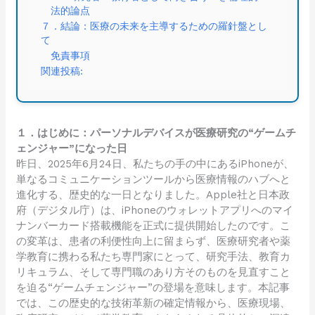
法的論点
７．結論：医療の未来を主導するための羅針盤とし
て
免責事項
関連投稿:
１．はじめに：パーソナルデバイスが医療研究の“ゲームチ
ェンジャー”になった日
昨日、2025年6月24日、私たちの手の中にあるiPhoneが、
単なるコミュニケーションツールから医療情報のハブへと
進化する、歴史的な一日となりました。Apple社と日本政
府（デジタル庁）は、iPhoneのウォレットアプリへのマイ
ナンバーカード搭載機能を正式に提供開始したのです。こ
の変革は、患者の利便性向上に留まらず、医療研究者や薬
学教育に携わる私たち専門家にとって、研究手法、教育カ
リキュラム、そして専門職のあり方そのものを見直すこと
を迫る“ゲームチェンジャー”の登場を意味します。本記事
では、この歴史的な技術革新の確定情報から、医療現場、