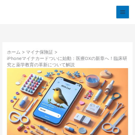
内
容
を
ス
キ
ッ
プ
ホーム
マイナ保険証
iPhoneマイナカードついに始動：医療DXの新章へ！臨床研
究と薬学教育の革新について解説