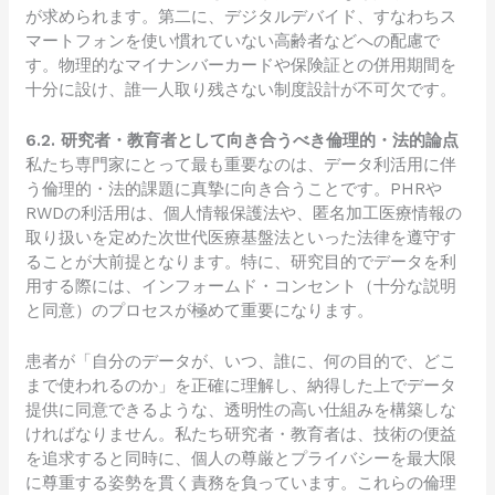
が求められます。第二に、デジタルデバイド、すなわちス
マートフォンを使い慣れていない高齢者などへの配慮で
す。物理的なマイナンバーカードや保険証との併用期間を
十分に設け、誰一人取り残さない制度設計が不可欠です。
6.2. 研究者・教育者として向き合うべき倫理的・法的論点
私たち専門家にとって最も重要なのは、データ利活用に伴
う倫理的・法的課題に真摯に向き合うことです。PHRや
RWDの利活用は、個人情報保護法や、匿名加工医療情報の
取り扱いを定めた次世代医療基盤法といった法律を遵守す
ることが大前提となります。特に、研究目的でデータを利
用する際には、インフォームド・コンセント（十分な説明
と同意）のプロセスが極めて重要になります。
患者が「自分のデータが、いつ、誰に、何の目的で、どこ
まで使われるのか」を正確に理解し、納得した上でデータ
提供に同意できるような、透明性の高い仕組みを構築しな
ければなりません。私たち研究者・教育者は、技術の便益
を追求すると同時に、個人の尊厳とプライバシーを最大限
に尊重する姿勢を貫く責務を負っています。これらの倫理