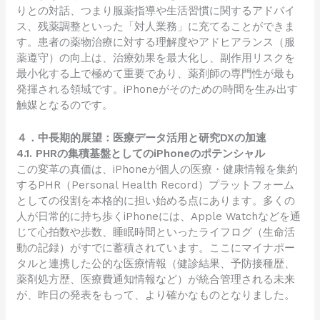
りとの対話、つまり服薬指導や生活習慣に関するアドバイ
ス、残薬調整といった「対人業務」に充てることができま
す。患者の薬物治療に対する理解度やアドヒアランス（服
薬遵守）の向上は、治療効果を最大化し、副作用リスクを
最小化する上で極めて重要であり、薬剤師の専門性が最も
発揮される領域です。iPhoneがそのための時間を生み出す
触媒となるのです。
４．中長期的展望：医療データ活用と研究DXの加速
4.1. PHRの集積基盤としてのiPhoneのポテンシャル
この変革の真価は、iPhoneが個人の医療・健康情報を集約
するPHR（Personal Health Record）プラットフォーム
としての役割を本格的に担い始める点にあります。多くの
人が日常的に持ち歩くiPhoneには、Apple Watchなどを通
じて心拍数や歩数、睡眠時間といったライフログ（生命活
動の記録）がすでに蓄積されています。ここにマイナポー
タルと連携した公的な医療情報（健診結果、予防接種歴、
薬剤処方歴、医療費通知情報など）が統合管理される未来
が、昨日の発表をもって、より確かなものとなりました。