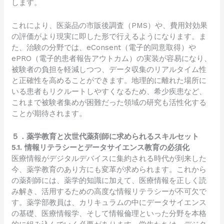
します。
これにより、医薬品の市販後調査（PMS）や、費用対効果
の評価がより現実に即した形で行えるようになります。ま
た、治験の分野では、eConsent（電子的同意取得）や
ePRO（電子的患者報告アウトカム）の実装が容易になり、
被験者の負担を軽減しつつ、データ収集のリアルタイム性
と正確性を高めることができます。地理的に離れた場所に
いる患者もリクルートしやすくなるため、希少疾患など、
これまで被験者集めが困難だった領域の研究も活性化する
ことが期待されます。
５．薬学教育と次世代薬剤師に求められるスキルセット
5.1. 情報リテラシーとデータサイエンス教育の必須化
医療情報がデジタルデバイスに集約される時代が到来した
今、薬学教育のあり方にも変革が求められます。これから
の薬剤師には、薬学的知識に加えて、医療情報を正しく読
み解き、活用するための高度な情報リテラシーが不可欠で
す。薬学部教員は、カリキュラムの中にデータサイエンス
の基礎、医療情報学、そして情報倫理といった分野を本格