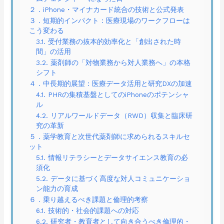
２．iPhone・マイナカード統合の技術と公式発表
３．短期的インパクト：医療現場のワークフローは
こう変わる
3.1. 受付業務の抜本的効率化と「創出された時
間」の活用
3.2. 薬剤師の「対物業務から対人業務へ」の本格
シフト
４．中長期的展望：医療データ活用と研究DXの加速
4.1. PHRの集積基盤としてのiPhoneのポテンシャ
ル
4.2. リアルワールドデータ（RWD）収集と臨床研
究の革新
５．薬学教育と次世代薬剤師に求められるスキルセ
ット
5.1. 情報リテラシーとデータサイエンス教育の必
須化
5.2. データに基づく高度な対人コミュニケーショ
ン能力の育成
６．乗り越えるべき課題と倫理的考察
6.1. 技術的・社会的課題への対応
6.2. 研究者・教育者として向き合うべき倫理的・