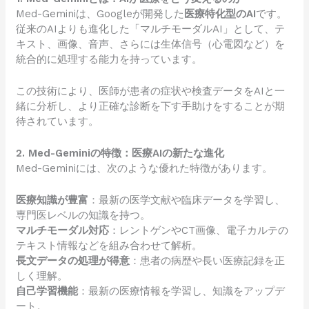
Med-Geminiは、Googleが開発した
医療特化型のAI
です。
従来のAIよりも進化した「マルチモーダルAI」として、テ
キスト、画像、音声、さらには生体信号（心電図など）を
統合的に処理する能力を持っています。
この技術により、医師が患者の症状や検査データをAIと一
緒に分析し、より正確な診断を下す手助けをすることが期
待されています。
2. Med-Geminiの特徴：医療AIの新たな進化
Med-Geminiには、次のような優れた特徴があります。
医療知識が豊富
：最新の医学文献や臨床データを学習し、
専門医レベルの知識を持つ。
マルチモーダル対応
：レントゲンやCT画像、電子カルテの
テキスト情報などを組み合わせて解析。
長文データの処理が得意
：患者の病歴や長い医療記録を正
しく理解。
自己学習機能
：最新の医療情報を学習し、知識をアップデ
ート。