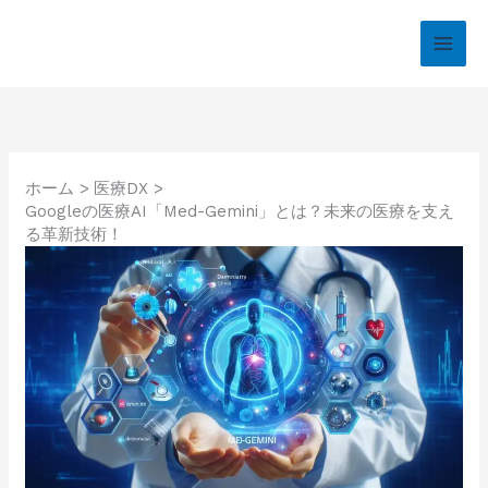
内
容
を
ス
キ
ッ
プ
ホーム
医療DX
Googleの医療AI「Med-Gemini」とは？未来の医療を支え
る革新技術！