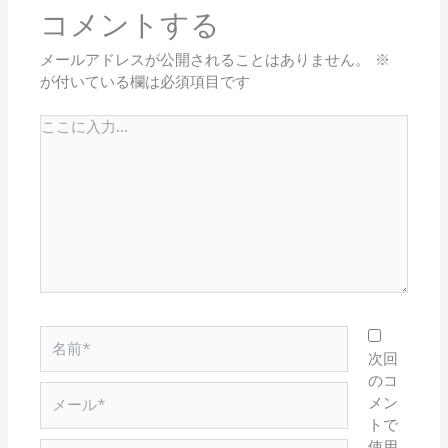
コメントする
メールアドレスが公開されることはありません。
※
が付いている欄は必須項目です
こ
こ
に
入
力…
名
前
次回
*
のコ
メ
メン
ー
トで
ル
使用