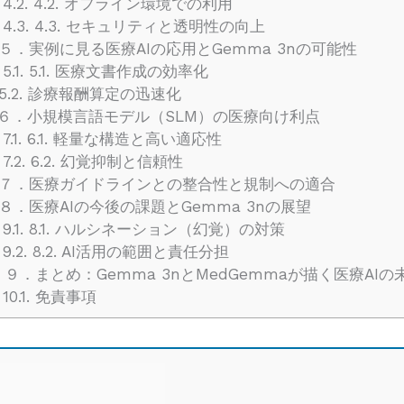
4.2.
4.2. オフライン環境での利用
4.3.
4.3. セキュリティと透明性の向上
５．実例に見る医療AIの応用とGemma 3nの可能性
5.1.
5.1. 医療文書作成の効率化
5.2. 診療報酬算定の迅速化
６．小規模言語モデル（SLM）の医療向け利点
7.1.
6.1. 軽量な構造と高い適応性
7.2.
6.2. 幻覚抑制と信頼性
７．医療ガイドラインとの整合性と規制への適合
８．医療AIの今後の課題とGemma 3nの展望
9.1.
8.1. ハルシネーション（幻覚）の対策
9.2.
8.2. AI活用の範囲と責任分担
９．まとめ：Gemma 3nとMedGemmaが描く医療AIの
10.1.
免責事項