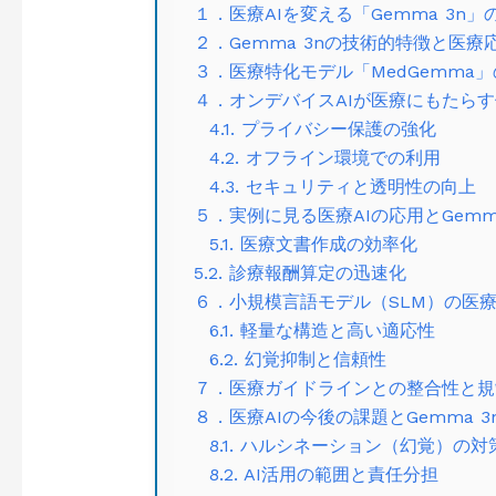
１．医療AIを変える「Gemma 3n
２．Gemma 3nの技術的特徴と医
３．医療特化モデル「MedGemma
４．オンデバイスAIが医療にもたら
4.1. プライバシー保護の強化
4.2. オフライン環境での利用
4.3. セキュリティと透明性の向上
５．実例に見る医療AIの応用とGemm
5.1. 医療文書作成の効率化
5.2. 診療報酬算定の迅速化
６．小規模言語モデル（SLM）の医
6.1. 軽量な構造と高い適応性
6.2. 幻覚抑制と信頼性
７．医療ガイドラインとの整合性と規
８．医療AIの今後の課題とGemma 3
8.1. ハルシネーション（幻覚）の対
8.2. AI活用の範囲と責任分担