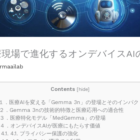
医療現場で進化するオンデバイスA
rmaailab
Contents
[
hide
]
１．医療AIを変える「Gemma 3n」の登場とそのインパク
２．Gemma 3nの技術的特徴と医療応用への適合性
３．医療特化モデル「MedGemma」の登場
４．オンデバイスAIが医療にもたらす価値
4.1.
4.1. プライバシー保護の強化