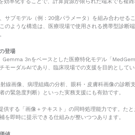
現を効率化することで、計算資源が限られた端末でも複
、サブモデル（例：20億パラメータ）を組み合わせる
このような構造は、医療現場で使用される携帯型診断
。
」の登場
トで、Gemma 3nをベースとした医療特化モデル「Med
チモーダルAIであり、臨床現場での支援を目的として
った放射線画像、病理組織の分析、眼科・皮膚科画像の診
者の緊急度判断）といった実務支援にも有効です。
aが提供する「画像＋テキスト」の同時処理能力です。た
補を即時に提示できる仕組みが整いつつあります。
価値