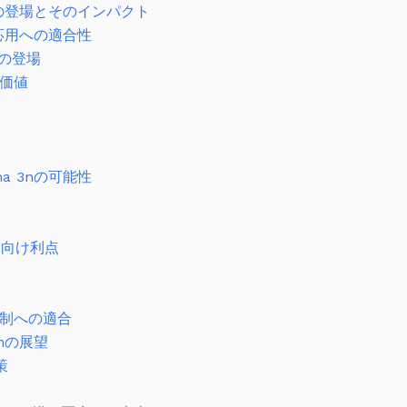
」の登場とそのインパクト
療応用への適合性
」の登場
す価値
a 3nの可能性
療向け利点
制への適合
nの展望
策