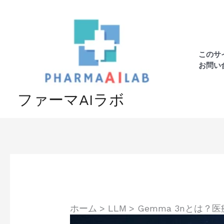
内
容
を
ス
このサ
キ
お問い
ッ
プ
ファーマAIラボ
ホーム
LLM
Gemma 3nとは