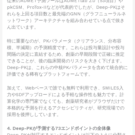
従来のADMET予測ツールはADMETlab 2.0（53項目）や
pkCSM、ProTox-IIなどが代表的でしたが、Deep-PKはそ
れらを上回る項目数と最先端のGNN（グラフニューラルネ
ットワーク）アーキテクチャを組み合わせている点で抜き
ん出ています。
特に重要なのが、PKパラメータ（クリアランス、分布容
積、半減期）の予測精度です。これらは投与量設計や投与
間隔の決定に直結するため、創薬の早期段階で正確に推定
できることが、後の臨床開発のリスクを大きく下げます。
Deep-PKは、これらの中核PKパラメータを含めて統合的に
評価できる稀有なプラットフォームです。
加えて、Webベースで誰でも無料で利用でき、SMILES入
力やSDFアップロードによる手軽な操作性も魅力です。計
算化学の専門家でなくても、創薬研究者がブラウザだけで
本格的な予測を行えるアクセシビリティが、研究現場での
採用を後押ししています。
4. Deep-PKが予測する73エンドポイントの全体像
Deep-PKが対応するエンドポイントは以下のように分類さ