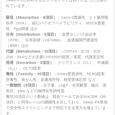
れています。
吸収（Absorption・8項目）
：Caco-2透過性、ヒト腸管吸
収率（HIA）、経口バイオアベイラビリティ、MDCK透過
性、Pgp関連 ほか
分布（Distribution・5項目）
：血漿タンパク結合率
（PPB）、分布容積（Vd/Vdss）、血液脳関門透過性
（BBB）ほか
代謝（Metabolism・13項目）
：CYP1A2・2C19・2C9・
2D6・3A4などの主要CYP450の阻害／基質、代謝安定性
排泄（Excretion・3項目）
：クリアランス（CL）、半減期
（t
）、OCT2阻害
1/2
毒性（Toxicity・35項目）
：Ames変異原性、hERG阻害、
肝毒性、発がん性、皮膚感作性、核受容体応答 など
一般物性（9項目）
：分子量、LogP、水溶解度、融点、蒸
気圧、pKa などの物理化学的性質
毒性35項目という数値は、競合ツールであるtoxCSM（36
項目）と同等レベルの網羅性を示しており、Deep-PK単体
で安全性スクリーニングまで対応できる実力を備えていま
す。