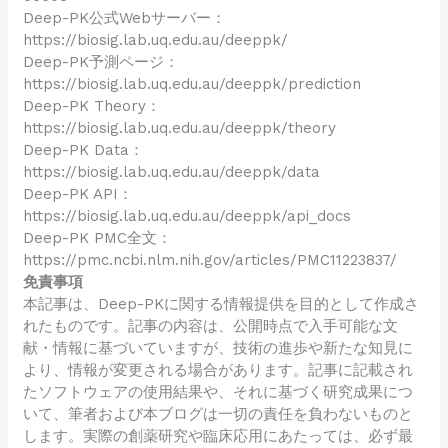
Deep-PK公式Webサーバー：
https://biosig.lab.uq.edu.au/deeppk/
Deep-PK予測ページ：
https://biosig.lab.uq.edu.au/deeppk/prediction
Deep-PK Theory：
https://biosig.lab.uq.edu.au/deeppk/theory
Deep-PK Data：
https://biosig.lab.uq.edu.au/deeppk/data
Deep-PK API：
https://biosig.lab.uq.edu.au/deeppk/api_docs
Deep-PK PMC全文：
https://pmc.ncbi.nlm.nih.gov/articles/PMC11223837/
免責事項
本記事は、Deep-PKに関する情報提供を目的として作成さ
れたものです。記事の内容は、公開時点で入手可能な文
献・情報に基づいていますが、技術の進歩や新たな知見に
より、情報が変更される場合があります。記事に記載され
たソフトウェアの使用結果や、それに基づく研究成果につ
いて、筆者および本ブログは一切の責任を負わないものと
します。実際の創薬研究や臨床応用にあたっては、必ず最