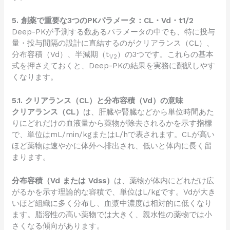
5. 創薬で重要な3つのPKパラメータ：CL・Vd・t1/2
Deep-PKが予測する数あるパラメータの中でも、特に投与
量・投与間隔の設計に直結するのがクリアランス（CL）、
分布容積（Vd）、半減期（t
）の3つです。これらの基本
1/2
式を押さえておくと、Deep-PKの結果を実務に翻訳しやす
くなります。
5.1. クリアランス（CL）と分布容積（Vd）の意味
クリアランス（CL）
は、肝臓や腎臓などから単位時間あた
りにどれだけの血液量から薬物が除去されるかを示す指標
で、単位はmL/min/kgまたはL/hで表されます。CLが高い
ほど薬物は速やかに体外へ排出され、低いと体内に長く留
まります。
分布容積（Vd または Vdss）
は、薬物が体内にどれだけ広
がるかを示す理論的な容積で、単位はL/kgです。Vdが大き
いほど組織に多く分布し、血漿中濃度は相対的に低くなり
ます。脂溶性の高い薬物では大きく、親水性の薬物では小
さくなる傾向があります。