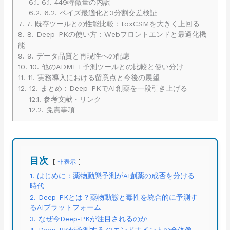
6.1.
6.1. 449特徴量の内訳
6.2.
6.2. ベイズ最適化と3分割交差検証
7.
7. 既存ツールとの性能比較：toxCSMを大きく上回る
8.
8. Deep-PKの使い方：Webフロントエンドと最適化機
能
9.
9. データ品質と再現性への配慮
10.
10. 他のADMET予測ツールとの比較と使い分け
11.
11. 実務導入における留意点と今後の展望
12.
12. まとめ：Deep-PKでAI創薬を一段引き上げる
12.1.
参考文献・リンク
12.2.
免責事項
目次
非表示
1. はじめに：薬物動態予測がAI創薬の成否を分ける
時代
2. Deep-PKとは？薬物動態と毒性を統合的に予測す
るAIプラットフォーム
3. なぜ今Deep-PKが注目されるのか
4. Deep-PKが予測する73エンドポイントの全体像