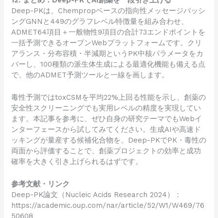
Deep-PKは、Chempropベースの指向性メッセージパッシ
ングGNNと449のグラフレベル特徴量を組み合わせ、
ADMET64項目＋一般物性9項目の合計73エンドポイントを
一括予測できるオープンWebプラットフォームです。クリ
アランス・分布容積・半減期というPK中核パラメータをカ
バーし、100種類の派生体生成による最適化機能も備える点
で、他のADMET予測ツールと一線を画します。
毒性予測ではtoxCSMを平均22%上回る性能を示し、創薬の
安全性スクリーニングでも実用レベルの精度を実現してい
ます。本記事を参考に、ぜひ自身の研究テーマでもWebイ
ンターフェースから試してみてください。生成AIや高速ド
ッキングが量産する候補化合物を、Deep-PKでPK・毒性の
両面から評価することで、創薬プロジェクトの効率と成功
確率を大きく引き上げられるはずです。
参考文献・リンク
Deep-PK論文（Nucleic Acids Research 2024）：
https://academic.oup.com/nar/article/52/W1/W469/76
50608