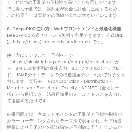
く、1つ1つの予測値の信頼性も高いことを示しています。
特に毒性予測では、誤判定が安全性評価に直結するため、
この精度向上は実務での価値が非常に大きいといえます。
8. Deep-PKの使い方：Webフロントエンドと最適化機能
Deep-PKは公式サイトから無料で利用できます。公式URL
は
https://biosig.lab.uq.edu.au/deeppk/
です。
使い方はシンプルで、予測ページ
（
https://biosig.lab.uq.edu.au/deeppk/prediction
）か
ら、SMILES文字列の直接入力、SDFファイルのアップロー
ド、JSME分子エディタでの構造描画のいずれかで分子を入
力します。実行モードはAbsorption・Distribution・
Metabolism・Excretion・Toxicity・ADMET（全項目一
括）から選択でき、結果通知用のメールアドレスを入力し
て送信するだけです。
結果画面では、各エンドポイントの予測値と信頼性指標が
カラーコーディングされたテーブルで表示され、サブ構造
解析により分子のどの部分構造が予測値に寄与しているか