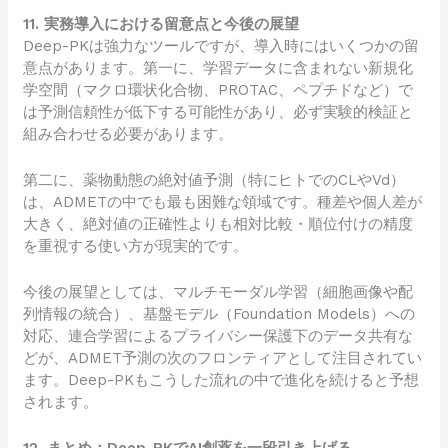
11. 実務導入における留意点と今後の展望
Deep-PKは強力なツールですが、導入時にはいくつかの留
意点があります。第一に、学習データに含まれない新規化
学空間（マクロ環状化合物、PROTAC、ペプチドなど）で
は予測信頼性が低下する可能性があり、必ず実験的検証と
組み合わせる必要があります。
第二に、薬物動態の絶対値予測（特にヒトでのCLやVd）
は、ADMETの中でも最も困難な領域です。種差や個人差が
大きく、絶対値の正確性よりも相対比較・順位付けの精度
を重視する使い方が現実的です。
今後の展望としては、マルチモーダル学習（細胞画像や配
列情報の統合）、基盤モデル（Foundation Models）への
対応、連合学習によるプライバシー保護下のデータ共有な
どが、ADMET予測の次のフロンティアとして注目されてい
ます。Deep-PKもこうした流れの中で進化を続けると予想
されます。
12. まとめ：Deep-PKでAI創薬を一段引き上げる