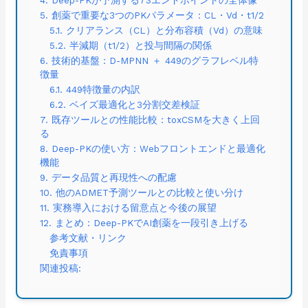
5. 創薬で重要な3つのPKパラメータ：CL・Vd・t1/2
5.1. クリアランス（CL）と分布容積（Vd）の意味
5.2. 半減期（t1/2）と投与間隔の関係
6. 技術的基盤：D-MPNN ＋ 449のグラフレベル特
徴量
6.1. 449特徴量の内訳
6.2. ベイズ最適化と3分割交差検証
7. 既存ツールとの性能比較：toxCSMを大きく上回
る
8. Deep-PKの使い方：Webフロントエンドと最適化
機能
9. データ品質と再現性への配慮
10. 他のADMET予測ツールとの比較と使い分け
11. 実務導入における留意点と今後の展望
12. まとめ：Deep-PKでAI創薬を一段引き上げる
参考文献・リンク
免責事項
関連投稿: