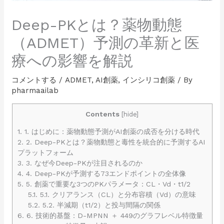
Deep-PKとは？薬物動態
（ADMET）予測の革新と医
療への影響を解説
コメントする
/
ADMET
,
AI創薬
,
インシリコ創薬
/ By
pharmaailab
Contents
[
hide
]
1.
1. はじめに：薬物動態予測がAI創薬の成否を分ける時代
2.
2. Deep-PKとは？薬物動態と毒性を統合的に予測するAI
プラットフォーム
3.
3. なぜ今Deep-PKが注目されるのか
4.
4. Deep-PKが予測する73エンドポイントの全体像
5.
5. 創薬で重要な3つのPKパラメータ：CL・Vd・t1/2
5.1.
5.1. クリアランス（CL）と分布容積（Vd）の意味
5.2.
5.2. 半減期（t1/2）と投与間隔の関係
6.
6. 技術的基盤：D-MPNN ＋ 449のグラフレベル特徴量