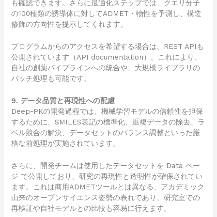
も確認できます。さらに最適化ステップでは、クエリ分子
の100種類の誘導体に対してADMET・物性を予測し、構造
修飾の方向性を提示してくれます。
プログラムからのアクセスを希望する場合は、REST APIも
公開されています（
API documentation
）。これにより、
自社の創薬パイプラインへの統合や、大規模ライブラリの
バッチ処理も可能です。
9. データ品質と再現性への配慮
Deep-PKの開発過程では、機械学習モデルの信頼性を担保
するために、SMILES表記の標準化、重複データの除去、ラ
ベル競合の解決、データセットのバランス調整といった厳
格な前処理が実施されています。
さらに、開発チームは使用したデータセットを
Data ペー
ジ
で公開しており、研究の再現性と透明性が確保されてい
ます。これは商用ADMETツールとは異なる、アカデミック
由来のオープンサイエンス姿勢の表れであり、研究室での
再検証や自社モデルとの比較も容易に行えます。