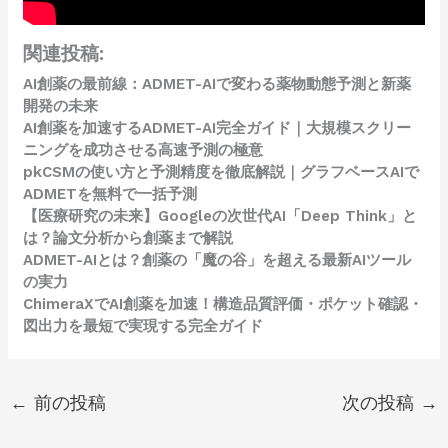
関連投稿:
AI創薬の最前線：ADMET-AIで変わる薬物動態予測と新薬
開発の未来
AI創薬を加速するADMET-AI完全ガイド｜大規模スクリー
ニングを成功させる高速予測の極意
pkCSMの使い方と予測精度を徹底解説｜グラフベースAIで
ADMETを無料で一括予測
【医療研究の未来】Googleの次世代AI「Deep Think」と
は？論文分析から創薬まで解説
ADMET-AIとは？創薬の「魔の谷」を超える最新AIツール
の実力
ChimeraXでAI創薬を加速！構造品質評価・ポケット確認・
図出力を最短で実現する完全ガイド
←
前の投稿
次の投稿
→