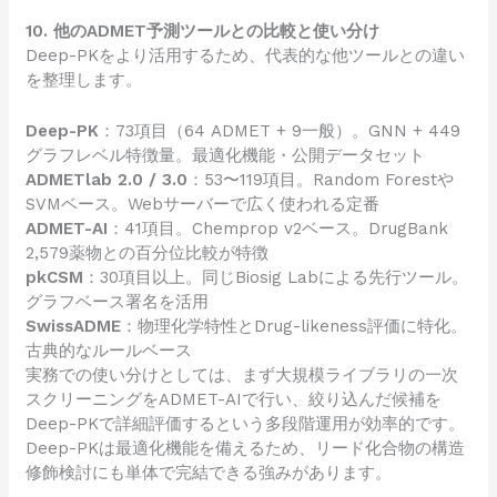
10. 他のADMET予測ツールとの比較と使い分け
Deep-PKをより活用するため、代表的な他ツールとの違い
を整理します。
Deep-PK
：73項目（64 ADMET + 9一般）。GNN + 449
グラフレベル特徴量。最適化機能・公開データセット
ADMETlab 2.0 / 3.0
：53〜119項目。Random Forestや
SVMベース。Webサーバーで広く使われる定番
ADMET-AI
：41項目。Chemprop v2ベース。DrugBank
2,579薬物との百分位比較が特徴
pkCSM
：30項目以上。同じBiosig Labによる先行ツール。
グラフベース署名を活用
SwissADME
：物理化学特性とDrug-likeness評価に特化。
古典的なルールベース
実務での使い分けとしては、まず大規模ライブラリの一次
スクリーニングをADMET-AIで行い、絞り込んだ候補を
Deep-PKで詳細評価するという多段階運用が効率的です。
Deep-PKは最適化機能を備えるため、リード化合物の構造
修飾検討にも単体で完結できる強みがあります。