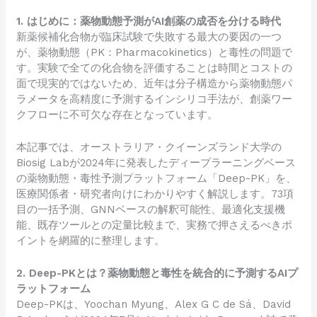
1. はじめに：薬物動態予測がAI創薬の成否を分ける時代
新薬候補化合物が臨床試験で失敗する最大の要因の一つ
が、薬物動態（PK：Pharmacokinetics）と毒性の問題で
す。実験で全ての化合物を評価することは時間とコストの
面で現実的ではないため、近年は分子構造から薬物動態パ
ラメータを高精度に予測するインシリコ手法が、創薬ワー
クフローに不可欠な存在となっています。
本記事では、オーストラリア・クイーンズランド大学の
Biosig Labが2024年に発表したディープラーニングベース
の薬物動態・毒性予測プラットフォーム「Deep-PK」を、
医療関係者・研究者向けにわかりやすく解説します。73項
目の一括予測、GNNベースの解釈可能性、最適化支援機
能、既存ツールとの定量比較まで、実務で押さえるべきポ
イントを網羅的に整理します。
2. Deep-PKとは？薬物動態と毒性を統合的に予測するAIプ
ラットフォーム
Deep-PKは、Yoochan Myung、Alex G C de Sá、David