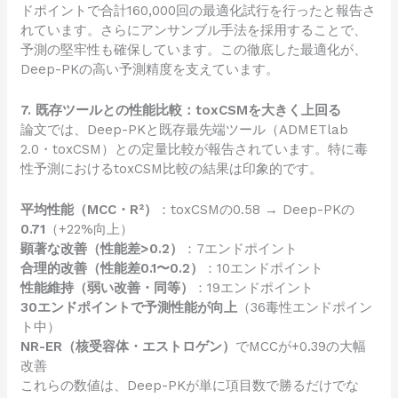
ドポイントで合計160,000回の最適化試行を行ったと報告さ
れています。さらにアンサンブル手法を採用することで、
予測の堅牢性も確保しています。この徹底した最適化が、
Deep-PKの高い予測精度を支えています。
7. 既存ツールとの性能比較：toxCSMを大きく上回る
論文では、Deep-PKと既存最先端ツール（ADMETlab
2.0・toxCSM）との定量比較が報告されています。特に毒
性予測におけるtoxCSM比較の結果は印象的です。
平均性能（MCC・R²）
：toxCSMの0.58 → Deep-PKの
0.71
（+22%向上）
顕著な改善（性能差>0.2）
：7エンドポイント
合理的改善（性能差0.1〜0.2）
：10エンドポイント
性能維持（弱い改善・同等）
：19エンドポイント
30エンドポイントで予測性能が向上
（36毒性エンドポイン
ト中）
NR-ER（核受容体・エストロゲン）
でMCCが+0.39の大幅
改善
これらの数値は、Deep-PKが単に項目数で勝るだけでな