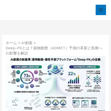
内
容
を
ス
キ
ッ
プ
ホーム
AI創薬
Deep-PKとは？薬物動態（ADMET）予測の革新と医療へ
の影響を解説