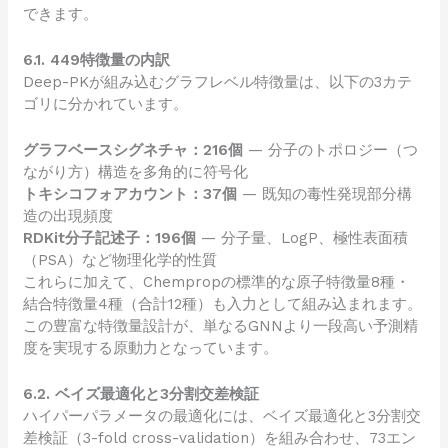
できます。
6.1. 449特徴量の内訳
Deep-PKが組み込むグラフレベル特徴量は、以下の3カテ
ゴリに分かれています。
グラフベースシグネチャ：216個
— 分子のトポロジー（つ
ながり方）構造を多角的に符号化
トキシコフォアカウント：37個
— 既知の毒性発現部分構
造の出現頻度
RDKit分子記述子：196個
— 分子量、LogP、極性表面積
（PSA）など物理化学的性質
これらに加えて、Chempropの標準的な原子特徴量8種・
結合特徴量4種（合計12種）も入力として組み込まれます。
この豊富な特徴量設計が、単なるGNNより一段高い予測精
度を実現する原動力となっています。
6.2. ベイズ最適化と3分割交差検証
ハイパーパラメータの最適化には、ベイズ最適化と3分割交
差検証（3-fold cross-validation）を組み合わせ、73エン