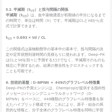
5.2. 半減期（t
）と投与間隔の関係
1/2
半減期（t
）
は、血中薬物濃度が初期値の半分になるまで
1/2
の時間で、単位は時間（h）です。半減期はCLとVdから次
式で計算できます。
t
= 0.693 × Vd / CL
1/2
この関係式は薬物動態学の基本中の基本で、投与間隔の決
定や定常状態到達時間の見積もりに使われます。Deep-PK
はCLとVdを別々に予測するだけでなく、半減期そのものも
独立に予測するため、結果の整合性をクロスチェックする
ことも可能です。
6. 技術的基盤：D-MPNN ＋ 449のグラフレベル特徴量
Deep-PKの予測エンジンは、Chempropが提供する指向性
メッセージパッシングニューラルネットワーク（D-
MPNN）をベースに、449種類のグラフレベル特徴量を加
えたハイブリッド構成です。これにより、原子・結合の局
所的な情報と、分子全体のグラフレベル特徴を同時に学習