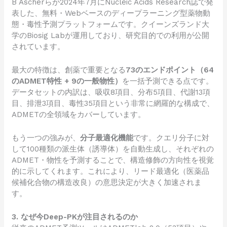
B Ascherらが2024年7月にNucleic Acids Research誌で発
表した、無料・Webベースのディープラーニング型薬物動
態・毒性予測プラットフォームです。クイーンズランド大
学のBiosig Labが運用しており、研究目的での利用が公開
されています。
最大の特徴は、創薬で重要となる
73のエンドポイント（64
のADMET特性 + 9の一般物性）
を一括予測できる点です。
データセットの内訳は、吸収8項目、分布5項目、代謝13項
目、排泄3項目、毒性35項目という非常に網羅的な構成で、
ADMETの全領域をカバーしています。
もう一つの強みが、
分子最適化機能
です。クエリ分子に対
して100種類の派生体（誘導体）を自動生成し、それぞれの
ADMET・物性を予測することで、構造修飾の方向性を視覚
的に示してくれます。これにより、リード最適化（医薬品
候補化合物の構造改良）の意思決定が大きく加速されま
す。
3. なぜ今Deep-PKが注目されるのか