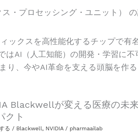
ィックス・プロセッシング・ユニット）
ィックスを高性能化するチップで有名
ではAI（人工知能）の開発・学習に
まり、今やAI革命を支える頭脳を作
l
DIA Blackwellが変える医
パクト
する
/
Blackwell
,
NVIDIA
/
pharmaailab