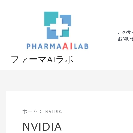
内
容
を
ス
このサ
キ
お問い
ッ
プ
ファーマAIラボ
ホーム
NVIDIA
NVIDIA