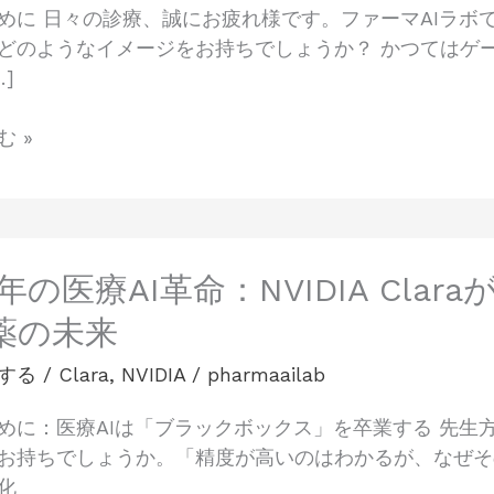
めに 日々の診療、誠にお疲れ様です。ファーマAIラボで
どのようなイメージをお持ちでしょうか？ かつてはゲ
…]
 »
5年の医療AI革命：NVIDIA Cl
薬の未来
する
/
Clara
,
NVIDIA
/
pharmaailab
めに：医療AIは「ブラックボックス」を卒業する 先生
お持ちでしょうか。「精度が高いのはわかるが、なぜそ
化