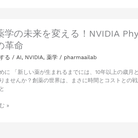
薬学の未来を変える！NVIDIA Ph
の革命
する
/
AI
,
NVIDIA
,
薬学
/
pharmaailab
めに 「新しい薬が生まれるまでには、10年以上の歳月
りませんか？創薬の世界は、まさに時間とコストとの戦
と
Mo」
 »
NeMo