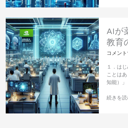
部
の
の
未
最
来
AI
先
が
AIが
端
薬
研
教育
学
究
の
コメント
を
未
支
１．はじ
来
え
ことはあ
を
る
知能）」
変
「BioNe
え
と
続きを読む
る！
は
NVIDIA
Physics
が