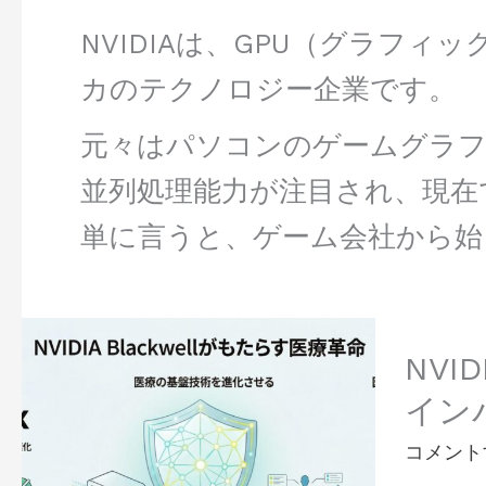
NVIDIAは、GPU（グラフ
カのテクノロジー企業です。
元々はパソコンのゲームグラフ
並列処理能力が注目され、現在
単に言うと、ゲーム会社から始
NVIDIA
Blackwel
NVI
が
イン
変
え
コメント
る