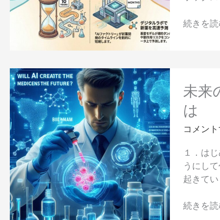
の
Clara
イ
続きを読む
が
ン
実
パ
現
ク
す
ト
未
る
来
未来
「説
の
明
は
薬
で
は
コメント
き
AI
る
１．はじ
が
診
うにして
創
断」
起きてい
る？
と
薬
創
続きを読む
学
薬