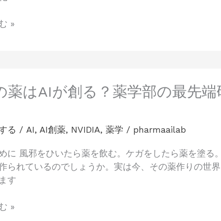
 »
の薬はAIが創る？薬学部の最先端研
する
/
AI
,
AI創薬
,
NVIDIA
,
薬学
/
pharmaailab
めに 風邪をひいたら薬を飲む。ケガをしたら薬を塗る
作られているのでしょうか。実は今、その薬作りの世界
ます
 »