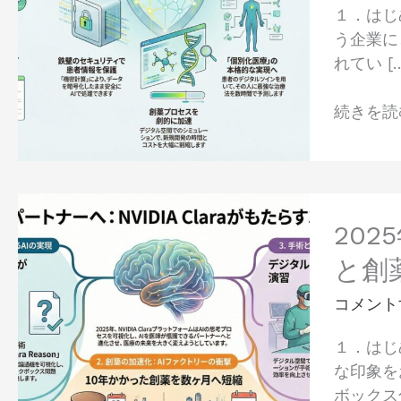
１．はじ
医
う企業に
療
れてい [
の
未
続きを読む
来：
診
療
効
2025
率
年
202
化
の
と
と創
医
精
療
コメント
密
AI
医
１．はじ
革
療
な印象を
命：
へ
ボックス
NVIDIA