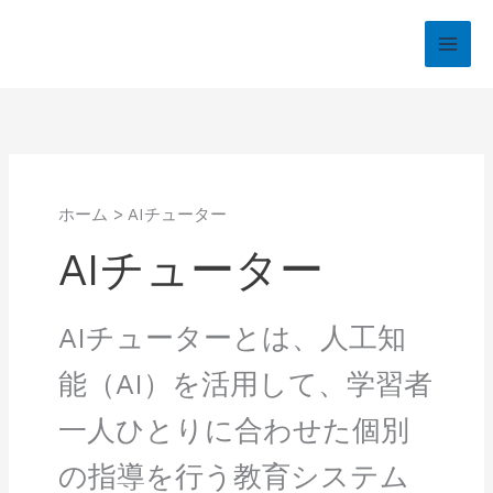
内
容
を
ス
キ
ッ
プ
ホーム
AIチューター
AIチューター
AIチューターとは、人工知
能（AI）を活用して、学習者
一人ひとりに合わせた個別
の指導を行う教育システム