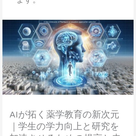
AI
が
拓
く
薬
学
教
育
の
新
次
元
｜
学
AIが拓く薬学教育の新次元
生
の
｜学生の学力向上と研究を
学