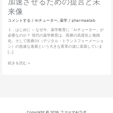
加速させるための提言と未
力
向
来像
上
と
コメントする
/
AIチューター
,
薬学
/
pharmaailab
研
究
１．はじめに – なぜ今、薬学教育に「AIチューター」が
を
必要なのか？ 現代の薬学教育は、医療の高度化と複雑
加
化、そして医療DX（デジタル・トランスフォーメーショ
速
ン）の急速な進展という大きな変革の波に直面していま
さ
[…]
せ
る
続きを読む »
た
め
の
提
言
と
未
来
像
Copyright © 2026 ファーマAIラボ