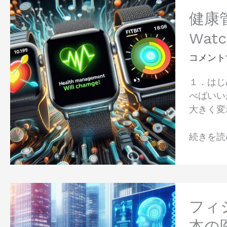
健
る
康
健康
効
管
果
Watc
理
と
が
コメント
科
変
学
１．はじ
わ
的
べばいい
る！
根
大きく変
PHR
拠、
に
実
続きを読む
最
用
適
化
な
の
ス
課
フ
マ
題
ィ
フィ
ー
を
ジ
ト
本の
解