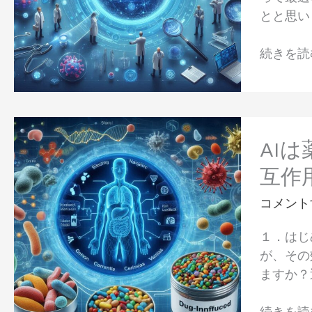
像：
億
とと思い
仮
円
想
投
続きを読む
細
資
胞
が
モ
示
デ
す
AI
ル
日
は
AI
が
本
薬
互作
拓
の
剤
く
医
性
コメント
新
療
デ
時
１．はじ
の
ィ
代
が、その
未
ス
の
ますか？
来
バ
個
像
イ
別
続きを読む