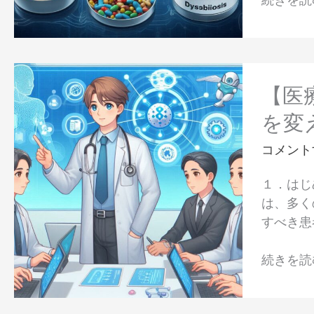
オ
化
ー
医
シ
療
ス
【医
を
療
【医
予
DX
測
を変
の
で
次
コメント
き
世
る
１．はじ
代】
か？
は、多く
ヘ
腸
すべき患
ル
内
ス
細
続きを読む
ケ
菌
ア
と
AI
薬