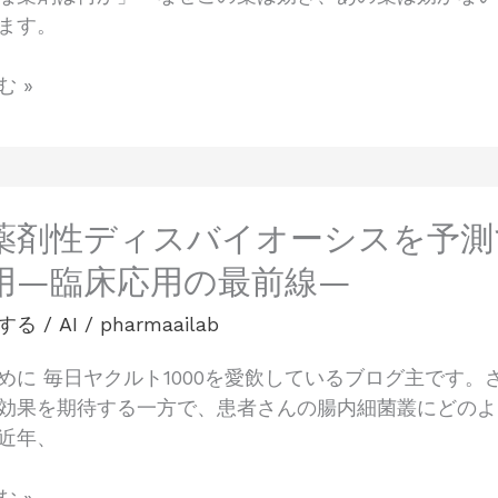
ます。
 »
は薬剤性ディスバイオーシスを予
用—臨床応用の最前線—
する
/
AI
/
pharmaailab
めに 毎日ヤクルト1000を愛飲しているブログ主です
効果を期待する一方で、患者さんの腸内細菌叢にどのよ
近年、
 »