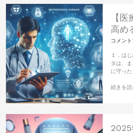
エ
の
【医
ー
相
療
【医
ジ
互
DX
ェ
高め
作
の
ン
用
新
コメント
ト
—
潮
が
臨
１．はじ
流】
病
床
タは、ま
連
院
応
に守った
合
経
用
学
営
の
続きを読む
習
と
最
と
働
前
は？
き
線
個
方
—
2025
人
を
年
20
情
変