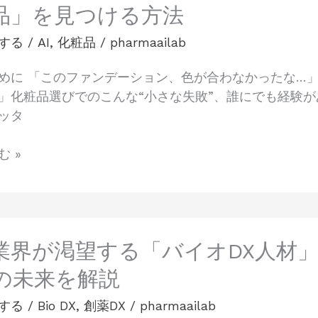
品」を見つける方法
する
/
AI
,
化粧品
/
pharmaailab
めに 「このファンデーション、色が合わなかったな…
」化粧品選びでのこんな“小さな失敗”、誰にでも経験
ッタ
 »
業界が渇望する「バイオDX人材」
の未来を解説
する
/
Bio DX
,
創薬DX
/
pharmaailab