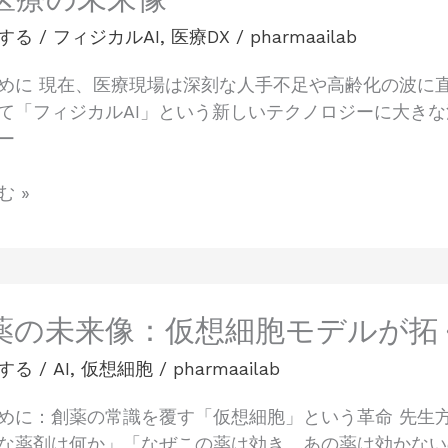
する
/
フィジカルAI
,
医療DX
/
pharmaailab
めに 現在、医療現場は深刻な人手不足や高齢化の波に
て「フィジカルAI」という新しいテクノロジーに大きな
ー
 »
創薬の未来像：仮想細胞モデルが
する
/
AI
,
仮想細胞
/
pharmaailab
めに：創薬の常識を覆す「仮想細胞」という革命 先生
な薬剤は何か」「なぜこの薬は効き、あの薬は効かない