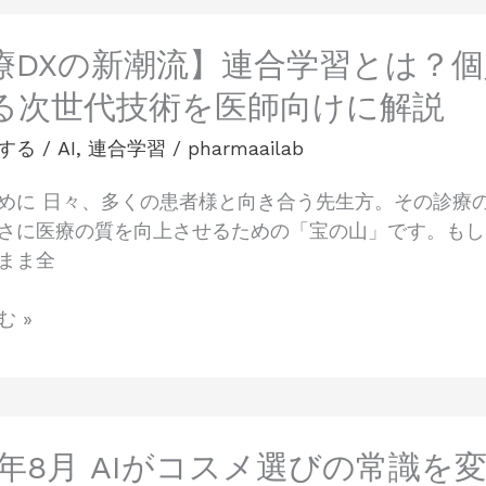
療DXの新潮流】連合学習とは？個
る次世代技術を医師向けに解説
する
/
AI
,
連合学習
/
pharmaailab
めに 日々、多くの患者様と向き合う先生方。その診療
さに医療の質を向上させるための「宝の山」です。もし
まま全
 »
25年8月 AIがコスメ選びの常識