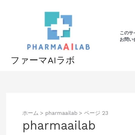
内
容
を
ス
このサ
キ
お問い
ッ
プ
ファーマAIラボ
ホーム
pharmaailab
ページ 23
pharmaailab