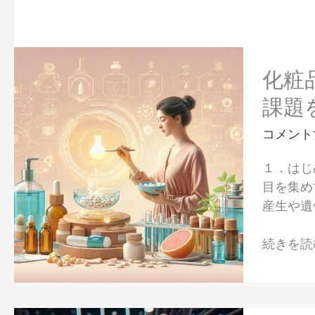
化
粧
化粧
品
課題
成
分
コメント
NMN
１．はじ
の
目を集め
現
産生や遺伝
在
地：
続きを読む
期
待
さ
れ