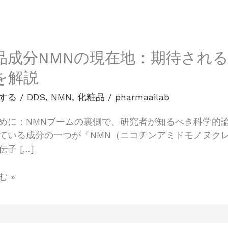
品成分NMNの現在地：期待され
を解説
する
/
DDS
,
NMN
,
化粧品
/
pharmaailab
めに：NMNブームの裏側で、研究者が知るべき科学的
ている成分の一つが「NMN（ニコチンアミドモノヌク
子 […]
 »