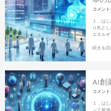
カ
ウ
説
ル
コメント
ォ
AI
ッ
１．はじ
が
チ
り札とし
病
比
エネルギ
院
較
の
【Apple
続きを読む
人
Watch・
手
Pixel
不
Watch・
足
Fitbit】
AI
を
創
AI
解
薬
消
コメント
の
す
未
る？
１．はじ
来
205
って最適