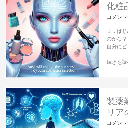
8
報
化粧
え
月
を
る！
AI
コメント
守
～
が
り
基
１．はじ
コ
な
礎
のかな？
ス
が
知
自分にピ
メ
ら
識
選
AI
か
続きを読む
び
精
ら
の
度
導
常
を
入
識
高
の
製
を
め
ポ
薬
製薬
変
る
イ
業
え
リア
次
ン
界
る！
世
ト
が
コメント
あ
代