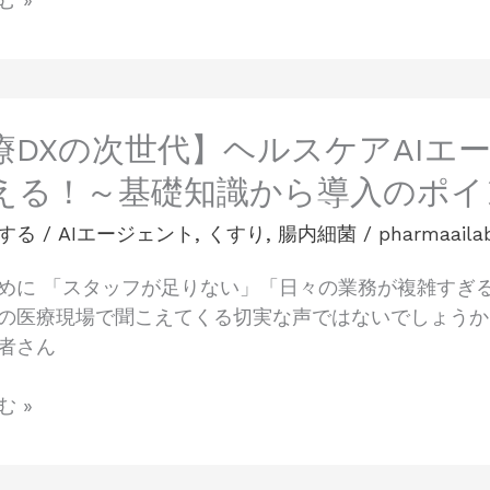
療DXの次世代】ヘルスケアAIエ
える！～基礎知識から導入のポイ
する
/
AIエージェント
,
くすり
,
腸内細菌
/
pharmaaila
めに 「スタッフが足りない」「日々の業務が複雑すぎ
の医療現場で聞こえてくる切実な声ではないでしょうか
者さん
 »