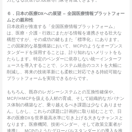
力となる次世代の医療専門家を育成できます。
６．日本の医療DXへの展望 – 全国医療情報プラットフォー
ムとの親和性
日本政府が推進する「全国医療情報プラットフォーム」
は、医療・介護・行政にまたがる情報を連携させる壮大な
構想ですが、その成功の鍵もまた「標準化」にあります。
この国家的な基盤構築において、MCPのようなオープンス
タンダードを採用することは、計り知れないメリットをも
たらします。特定のベンダーに依存しない統一インターフ
ェースを導入することで、システム統合のコストを大幅に
削減し、将来の技術革新にも柔軟に対応できる持続可能な
プラットフォームを実現できるからです。
もちろん、既存のレガシーシステムとの互換性確保や、
MCP/HMCPを扱える人材の育成、そして組織的なガバナン
ス体制の構築など、乗り越えるべき課題は少なくありませ
ん。しかし、これらの課題に計画的に取り組むことで、日
本の医療DXを世界最高水準に引き上げる大きなチャンスと
なります。医療機関、技術ベンダー、そして政策立案者が
連携し、MCPのようなグローバルスタンダードの導入を推