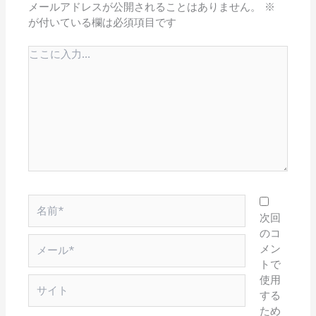
メールアドレスが公開されることはありません。
※
が付いている欄は必須項目です
こ
こ
に
入
力…
名
前
次回
*
のコ
メ
メン
ー
トで
ル
使用
サ
*
する
イ
ため
ト