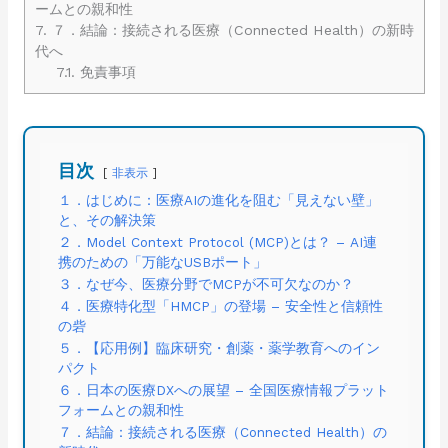
ームとの親和性
7.
７．結論：接続される医療（Connected Health）の新時
代へ
7.1.
免責事項
目次
非表示
１．はじめに：医療AIの進化を阻む「見えない壁」
と、その解決策
２．Model Context Protocol (MCP)とは？ – AI連
携のための「万能なUSBポート」
３．なぜ今、医療分野でMCPが不可欠なのか？
４．医療特化型「HMCP」の登場 – 安全性と信頼性
の砦
５．【応用例】臨床研究・創薬・薬学教育へのイン
パクト
６．日本の医療DXへの展望 – 全国医療情報プラット
フォームとの親和性
７．結論：接続される医療（Connected Health）の