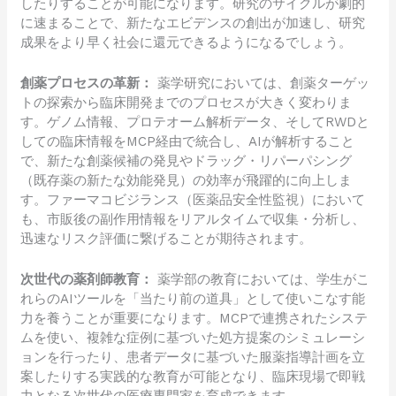
したりすることが可能になります。研究のサイクルが劇的
に速まることで、新たなエビデンスの創出が加速し、研究
成果をより早く社会に還元できるようになるでしょう。
創薬プロセスの革新：
薬学研究においては、創薬ターゲッ
トの探索から臨床開発までのプロセスが大きく変わりま
す。ゲノム情報、プロテオーム解析データ、そしてRWDと
しての臨床情報をMCP経由で統合し、AIが解析すること
で、新たな創薬候補の発見やドラッグ・リパーパシング
（既存薬の新たな効能発見）の効率が飛躍的に向上しま
す。ファーマコビジランス（医薬品安全性監視）において
も、市販後の副作用情報をリアルタイムで収集・分析し、
迅速なリスク評価に繋げることが期待されます。
次世代の薬剤師教育：
薬学部の教育においては、学生がこ
れらのAIツールを「当たり前の道具」として使いこなす能
力を養うことが重要になります。MCPで連携されたシステ
ムを使い、複雑な症例に基づいた処方提案のシミュレーシ
ョンを行ったり、患者データに基づいた服薬指導計画を立
案したりする実践的な教育が可能となり、臨床現場で即戦