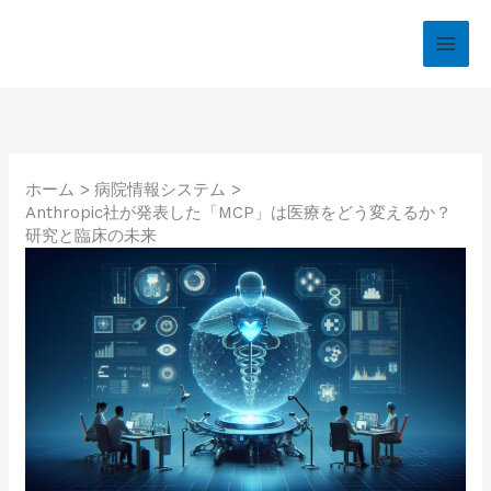
内
容
を
ス
キ
ッ
プ
ホーム
病院情報システム
Anthropic社が発表した「MCP」は医療をどう変えるか？
研究と臨床の未来