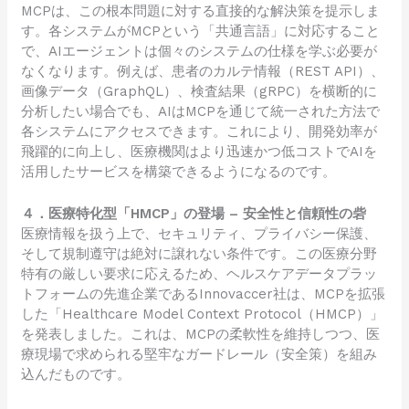
MCPは、この根本問題に対する直接的な解決策を提示しま
す。各システムがMCPという「共通言語」に対応すること
で、AIエージェントは個々のシステムの仕様を学ぶ必要が
なくなります。例えば、患者のカルテ情報（REST API）、
画像データ（GraphQL）、検査結果（gRPC）を横断的に
分析したい場合でも、AIはMCPを通じて統一された方法で
各システムにアクセスできます。これにより、開発効率が
飛躍的に向上し、医療機関はより迅速かつ低コストでAIを
活用したサービスを構築できるようになるのです。
４．医療特化型「HMCP」の登場 – 安全性と信頼性の砦
医療情報を扱う上で、セキュリティ、プライバシー保護、
そして規制遵守は絶対に譲れない条件です。この医療分野
特有の厳しい要求に応えるため、ヘルスケアデータプラッ
トフォームの先進企業であるInnovaccer社は、MCPを拡張
した「Healthcare Model Context Protocol（HMCP）」
を発表しました。これは、MCPの柔軟性を維持しつつ、医
療現場で求められる堅牢なガードレール（安全策）を組み
込んだものです。