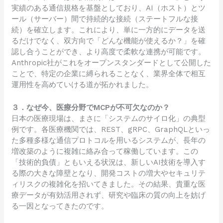
実績のある通信規格を基盤としており、AI（ホスト）とツ
ール（サーバー）間で持続的な接続（ステートフルな接
続）を確立します。これにより、単に一方的にデータを送
るだけでなく、双方向で「どんな機能が使えるか？」を確
認し合うことができ、より高度で柔軟な連携が可能です。
Anthropic社がこれをオープンスタンダードとして公開した
ことで、特定の企業に縛られることなく、業界全体で相互
運用性を高めていける道が拓かれました。
３．なぜ今、医療分野でMCPが不可欠なのか？
日本の医療現場は、まさに「システムのサイロ化」の典型
例です。各医療機関では、REST、gRPC、GraphQLといっ
た多種多様な通信プロトコルを用いるシステムが、長年の
増改築のように複雑に絡み合って稼働しています。この
「技術的負債」ともいえる状況は、新しいAI技術を導入す
る際の大きな障壁となり、開発コストの増大やセキュリテ
ィリスクの複雑化を招いてきました。その結果、貴重な医
療データが有効活用されず、研究や臨床の質の向上を妨げ
る一因となってきたのです。