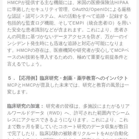
HMCPが提供する主な機能には、米国の医療保険法HIPAA
に準拠したセキュリティ管理、OAuth2/OpenIDによる厳格
な認証・認可システム、AIの活動をすべて追跡・記録する
包括的な監査ログ機能、そしてEMPI（統合患者ID）を用い
た安全な患者識別などが含まれます。これにより、患者さ
んの同意に基づかないデータアクセスを防ぎ、万が一のイ
ンシデント発生時にも迅速な追跡と対応が可能になりま
す。HMCPの存在は、医療機関や研究者が安心してMCPベ
ースのAI技術を導入するための、極めて重要な前提条件と
言えるでしょう。
５．【応用例】臨床研究・創薬・薬学教育へのインパクト
MCPとHMCPが普及した未来では、研究と教育の風景は一
変します。
臨床研究の加速：
研究者の皆様は、多施設にまたがるリア
ルワールドデータ（RWD）へ、許可された範囲内でシーム
レスにアクセスできるようになります。これにより、これ
まで数ヶ月を要していたコホート研究のデータ収集が数日
で完了したり、臨床試験の被験者リクルートをAIが自動化