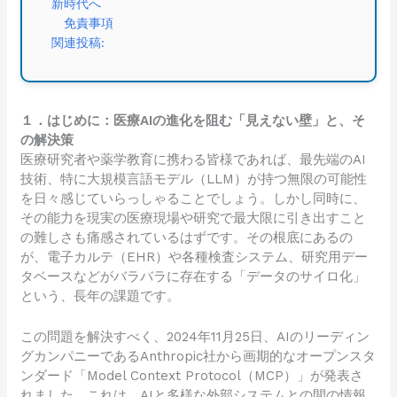
新時代へ
免責事項
関連投稿:
１．はじめに：医療AIの進化を阻む「見えない壁」と、そ
の解決策
医療研究者や薬学教育に携わる皆様であれば、最先端のAI
技術、特に大規模言語モデル（LLM）が持つ無限の可能性
を日々感じていらっしゃることでしょう。しかし同時に、
その能力を現実の医療現場や研究で最大限に引き出すこと
の難しさも痛感されているはずです。その根底にあるの
が、電子カルテ（EHR）や各種検査システム、研究用デー
タベースなどがバラバラに存在する「データのサイロ化」
という、長年の課題です。
この問題を解決すべく、2024年11月25日、AIのリーディン
グカンパニーであるAnthropic社から画期的なオープンスタ
ンダード「Model Context Protocol（MCP）」が発表さ
れました。これは、AIと多様な外部システムとの間の情報