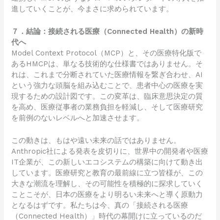
進していくことが、今まさに求められています。
７．結論：接続される医療（Connected Health）の新時
代へ
Model Context Protocol（MCP）と、その医療特化版で
あるHMCPは、単なる技術的な仕様書ではありません。そ
れは、これまで分断されていた医療情報を繋ぎ合わせ、AI
という強力な頭脳を組み込むことで、患者中心の医療を実
現するための設計図です。この変革は、臨床意思決定の質
を高め、医療従事者の業務負担を軽減し、そして医療研究
を前例のないレベルへと加速させます。
この動きは、もはや遠い未来の話ではありません。
Anthropic社による発表を皮切りに、世界中の開発者や医療
IT企業が、この新しいエコシステムの構築に向けて動き出
しています。医療研究と教育の最前線に立つ皆様が、この
大きな潮流を理解し、その可能性を積極的に探求していく
ことこそが、日本の医療をより明るい未来へと導く原動力
となるはずです。私たちは今、真の「接続される医療
（Connected Health）」時代の幕開けに立っているのだ