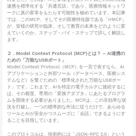
連携を標準化する「共通言語」であり、医療情報ネットワ
ークに真の変革をもたらす可能性を秘めています。本記事
では、このMCP、そしてその医療特化版である「HMCP」
が、皆様の研究や臨床、そして教育の未来をどのように変
えていくのか、ステップ・バイ・ステップで詳しく解説し
ます。
２．Model Context Protocol (MCP)とは？ – AI連携の
ための「万能なUSBポート」
Model Context Protocol（MCP）を一言で表すなら、AI
アプリケーションと外部ツール（データベース、医療シス
テムなど）を繋ぐための「標準化された万能なUSBポー
ト」です。これまで、AIを特定の電子カルテに接続するに
は、その都度、専用の「変換アダプタ」にあたるプログラ
ムを開発する必要がありました。MCPは、この非効率な状
況を打破し、一つの標準的な作法に従うだけで、あらゆる
ツールとAIが安全かつスムーズに「会話」できるようにす
ることを目指しています。
このプロトコルは、技術的には「JSON-RPC 2.0」という