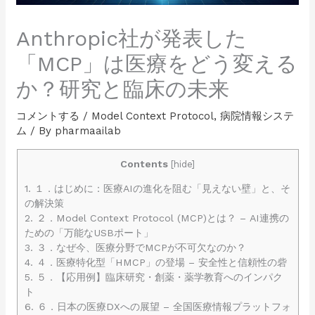
Anthropic社が発表した
「MCP」は医療をどう変える
か？研究と臨床の未来
コメントする
/
Model Context Protocol
,
病院情報システ
ム
/ By
pharmaailab
Contents
[
hide
]
1.
１．はじめに：医療AIの進化を阻む「見えない壁」と、そ
の解決策
2.
２．Model Context Protocol (MCP)とは？ – AI連携の
ための「万能なUSBポート」
3.
３．なぜ今、医療分野でMCPが不可欠なのか？
4.
４．医療特化型「HMCP」の登場 – 安全性と信頼性の砦
5.
５．【応用例】臨床研究・創薬・薬学教育へのインパク
ト
6.
６．日本の医療DXへの展望 – 全国医療情報プラットフォ