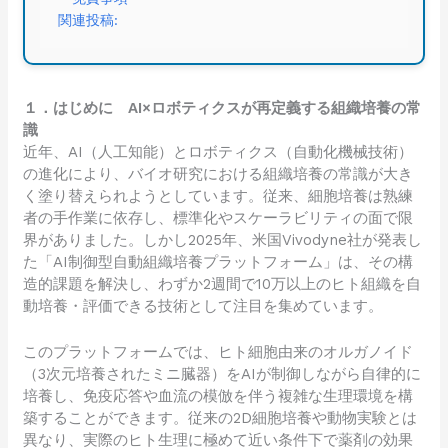
関連投稿:
１．はじめに AI×ロボティクスが再定義する組織培養の常
識
近年、AI（人工知能）とロボティクス（自動化機械技術）
の進化により、バイオ研究における組織培養の常識が大き
く塗り替えられようとしています。従来、細胞培養は熟練
者の手作業に依存し、標準化やスケーラビリティの面で限
界がありました。しかし2025年、米国Vivodyne社が発表し
た「AI制御型自動組織培養プラットフォーム」は、その構
造的課題を解決し、わずか2週間で10万以上のヒト組織を自
動培養・評価できる技術として注目を集めています。
このプラットフォームでは、ヒト細胞由来のオルガノイド
（3次元培養されたミニ臓器）をAIが制御しながら自律的に
培養し、免疫応答や血流の模倣を伴う複雑な生理環境を構
築することができます。従来の2D細胞培養や動物実験とは
異なり、実際のヒト生理に極めて近い条件下で薬剤の効果