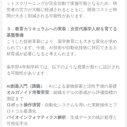
ットスクリーニングが完全自動で実施可能となるため、研
究者の労力が大幅に軽減されるとともに、開発コストと時
間が大きく削減される可能性があります。
３．教育カリキュラムへの実装：次世代薬学人材を育てる
基盤整備
こうした技術革新により、薬学教育にも大きな変化が求め
られています。今後、AI技術や自動化技術に対応できる人
材育成が必要になると考えられます。
薬学部4年制学科では、以下のような授業が新たに設計され
る可能性があります：
AI創薬入門（講義）
：AIによる薬物探索と活性予測の基礎
オルガノイド培養実習
：組織モデルの形成から評価指標の
測定まで
ロボット操作演習
：自動化システムを用いた実験操作とプ
ロトコル最適化
バイオインフォマティクス解析
：生成データの統計処理と
可視化手法