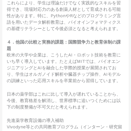
これらにより、学生は理論だけでなく実践的なスキルを習
得でき、現場対応力のある創薬人材として育成される可能
性があります。特に、PythonやRなどのプログラミング言
語を用いたデータ解析教育は、バイオインフォマティクス
の基礎リテラシーとして今後必須となると考えられます。
４．他国の比較と実務的課題：国際競争力と教育体制の課
題
欧米の大学や企業は、こうしたAI・ロボット技術を教育に
いち早く導入しています。たとえばMITでは、バイオエン
ジニアリングとAIを融合した学際的授業が展開されてお
り、学生はオルガノイド解析や臓器チップ操作、AIモデル
の訓練といった応用スキルを卒業前から習得しています。
日本の薬学部はこれに比して導入が遅れていることから、
今後、教育格差を解消し、世界標準に追いつくためには以
下の制度整備が不可欠だと考えられます。
先進薬学教育設備の導入補助
Vivodyne等との共同教育プログラム（インターン・研究留