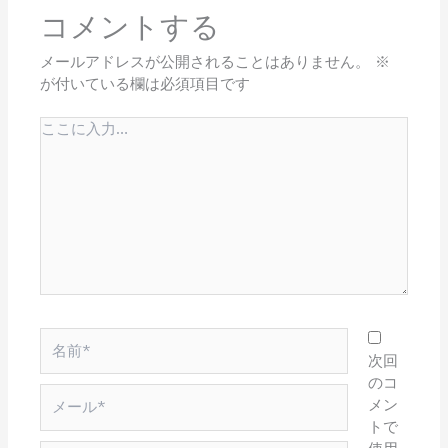
コメントする
メールアドレスが公開されることはありません。
※
が付いている欄は必須項目です
こ
こ
に
入
力…
名
前
次回
*
のコ
メ
メン
ー
トで
ル