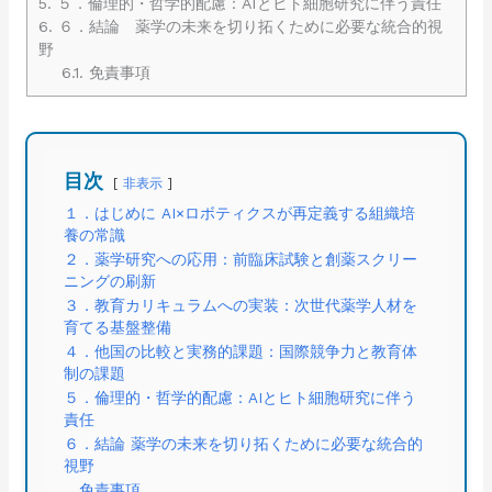
5.
５．倫理的・哲学的配慮：AIとヒト細胞研究に伴う責任
6.
６．結論 薬学の未来を切り拓くために必要な統合的視
野
6.1.
免責事項
目次
非表示
１．はじめに AI×ロボティクスが再定義する組織培
養の常識
２．薬学研究への応用：前臨床試験と創薬スクリー
ニングの刷新
３．教育カリキュラムへの実装：次世代薬学人材を
育てる基盤整備
４．他国の比較と実務的課題：国際競争力と教育体
制の課題
５．倫理的・哲学的配慮：AIとヒト細胞研究に伴う
責任
６．結論 薬学の未来を切り拓くために必要な統合的
視野
免責事項