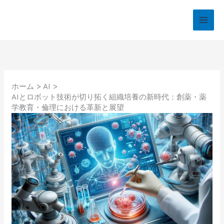
内
容
を
ス
キ
ッ
プ
ホーム
AI
AIとロボット技術が切り拓く組織培養の新時代：創薬・薬
学教育・倫理における革新と展望