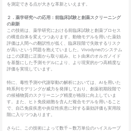
を測定できる点が大きな革新といえます。
２．薬学研究への応用：前臨床試験と創薬スクリーニング
の刷新
この技術は、薬学研究における前臨床試験と創薬プロセス
の構造自体を変えつつあります。動物モデルを用いた薬効
評価は人間への翻訳性が低く、臨床段階で失敗するリスク
が高いという問題を抱えていました。Vivodyneのシステム
はこの課題に正面から取り組み、ヒト由来のオルガノイド
を基盤にした予測モデルにより、より現実的かつ高精度な
評価を実現しています。
特に、毒性予測や代謝挙動の解析においては、AIを用いた
時系列モデリングが威力を発揮しており、創薬初期段階で
の候補物質のスクリーニング精度が格段に向上していま
す。また、ヒト免疫細胞を含んだ複合モデルを用いること
で、自己免疫疾患や炎症性疾患に対する薬効評価も実用段
階に入りつつあります。
さらに、この技術によって数千～数万単位のハイスループ