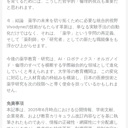
を育てるためには、こうした哲学的・倫理的視点も重要だ
と思われます。
６．結論 薬学の未来を切り拓くために必要な統合的視野
Vivodyneの技術がもたらす革新は、単なる実験手法の自動
化だけではなく、それは、「薬学」という学問の再定義、
そして「薬剤師」や「研究者」としての新たな職能像をも
浮かび上がらせます。
今後の薬学教育・研究は、AI・ロボティクス・オルガノイ
ド・倫理のすべてを横断する学際融合的な領域として進化
していくと考えられます。大学等の教育機関は、この変化
に対応した人材育成の枠組みを構築し、日本の医療技術と
薬学研究を次の段階へと導く使命を担っているかもしれま
せん。
免責事項
本記事は、2025年6月時点における公開情報、学術文献、
企業発表、および教育カリキュラム改訂内容などを基に執
筆されたものであり、情報の正確性・網羅性に十分配慮し