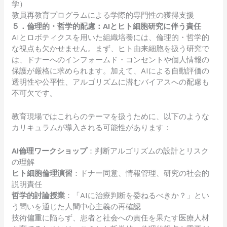
学）
教員再教育プログラムによる学際的専門性の獲得支援
５．倫理的・哲学的配慮：AIとヒト細胞研究に伴う責任
AIとロボティクスを用いた組織培養には、倫理的・哲学的
な視点も欠かせません。まず、ヒト由来細胞を扱う研究で
は、ドナーへのインフォームド・コンセントや個人情報の
保護が厳格に求められます。加えて、AIによる自動評価の
透明性や公平性、アルゴリズムに潜むバイアスへの配慮も
不可欠です。
教育現場ではこれらのテーマを扱うために、以下のような
カリキュラムが導入される可能性があります：
AI倫理ワークショップ
：判断アルゴリズムの設計とリスク
の理解
ヒト細胞倫理演習
：ドナー同意、情報管理、研究の社会的
説明責任
哲学的討論授業
：「AIに治療判断を委ねるべきか？」とい
う問いを通じた人間中心主義の再確認
技術偏重に陥らず、患者と社会への責任を果たす医療人材