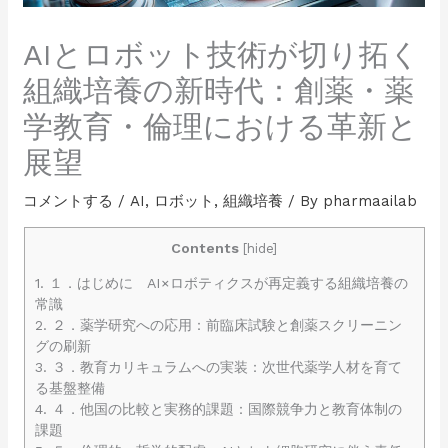
AIとロボット技術が切り拓く
組織培養の新時代：創薬・薬
学教育・倫理における革新と
展望
コメントする
/
AI
,
ロボット
,
組織培養
/ By
pharmaailab
Contents
[
hide
]
1.
１．はじめに AI×ロボティクスが再定義する組織培養の
常識
2.
２．薬学研究への応用：前臨床試験と創薬スクリーニン
グの刷新
3.
３．教育カリキュラムへの実装：次世代薬学人材を育て
る基盤整備
4.
４．他国の比較と実務的課題：国際競争力と教育体制の
課題