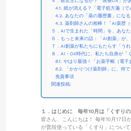
４．救世主になるか？「医療DX」が
4.1. 紙が消える？「電子処方箋（
4.2. あなたの「薬の履歴書」にな
4.3. 薬剤師さんの相棒！「AI薬
５．AIで生まれた「時間」を、あな
６．もっと未来の話：「AI創薬」が
７．AI創薬が私たちにもたらす「う
８．AI・DX時代に、私たち自身が
8.1. やはり最強！「お薬手帳（
8.2. 「かかりつけ薬剤師」に、何
免責事項
関連投稿:
１．はじめに 毎年10月は「くすり
皆さん、こんにちは！ 毎年10月17
が普段使っている「くすり」について