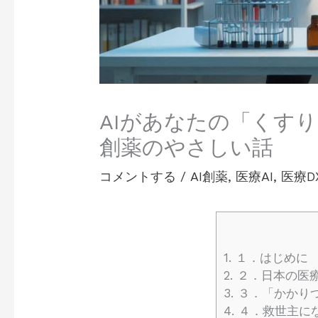
AIがあなたの「くすり
創薬のやさしい話
コメントする
/
AI創薬
,
医療AI
,
医療D
1.
１．はじめに 
2.
２．日本の医療
3.
３．「かかり
4.
４．救世主にな