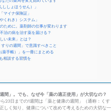
あなたの薬局を変え始めています
でんししょほうせん）」
る「マイナ保険証」
歴（やくれき）システム」
たのために。薬剤師の仕事が変わります
、不治の病を治す薬を届ける？
れしい未来」とは？
「くすりの週間」で意識すべきこと
電子お薬手帳）」を一冊にまとめる
でも相談する習慣を
の週間」。でも、なぜ今「薬の適正使用」が大切なの？
日から23日までの1週間は「薬と健康の週間」（通称：く
正しく知り、健康について改めて考えるための大切な