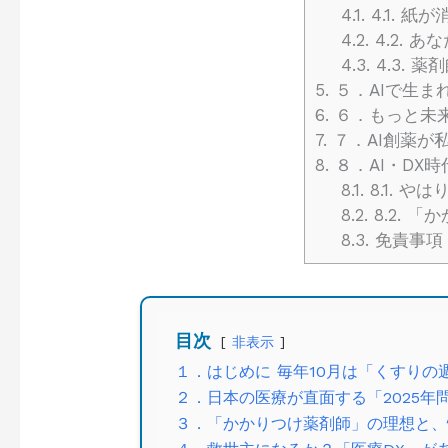
4.1.
4.1. 
4.2.
4.2. 
4.3.
4.3. 
5.
５．AIで生ま
6.
６．もっと未来
7.
７．AI創薬が
8.
８．AI・DX
8.1.
8.1. 
8.2.
8.2. 
8.3.
免責事項
目次
非表示
１．はじめに 毎年10月は「くすり
２．日本の医療が直面する「2025年
３．「かかりつけ薬剤師」の理想と、