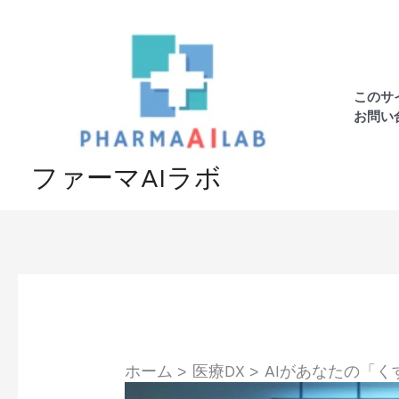
内
容
を
ス
このサ
キ
お問い
ッ
プ
ファーマAIラボ
ホーム
医療DX
AIがあなたの「く