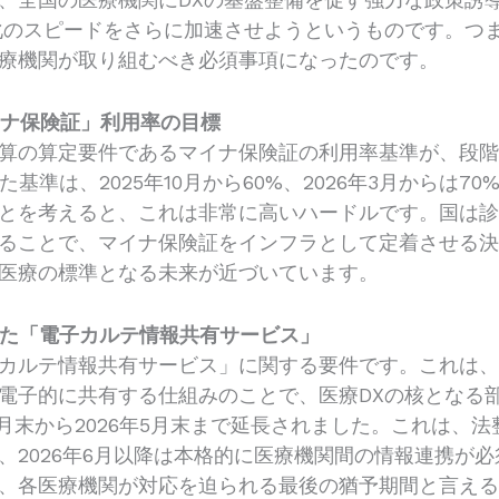
化のスピードをさらに加速させようというものです。つま
療機関が取り組むべき必須事項になったのです。
マイナ保険証」利用率の目標
算の算定要件であるマイナ保険証の利用率基準が、段
準は、2025年10月から60%、2026年3月からは70
ことを考えると、これは非常に高いハードルです。国は診
ることで、マイナ保険証をインフラとして定着させる
医療の標準となる未来が近づいています。
された「電子カルテ情報共有サービス」
カルテ情報共有サービス」に関する要件です。これは
電子的に共有する仕組みのことで、医療DXの核となる
9月末から2026年5月末まで延長されました。これは、
、2026年6月以降は本格的に医療機関間の情報連携が
、各医療機関が対応を迫られる最後の猶予期間と言え