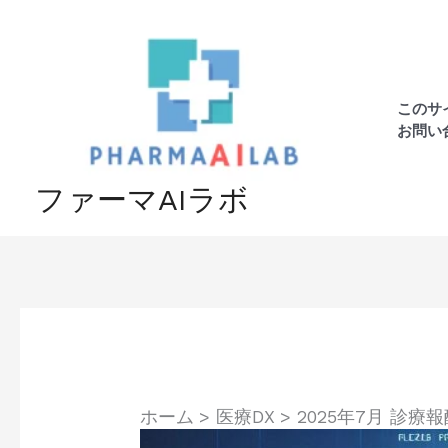
内
容
を
ス
このサ
キ
お問い
ッ
プ
ファーマAIラボ
ホーム
医療DX
2025年7月 診