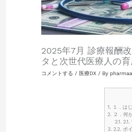
2025年7月 診療報
タと次世代医療人の育
コメントする
/
医療DX
/ By
pharmaa
1.
１．はじ
2.
２．何が
2.1.
2.
3.
2.2.