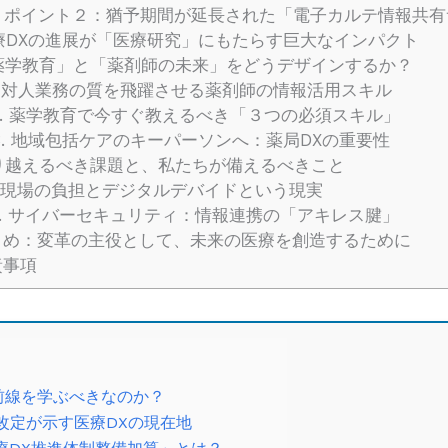
3. ポイント２：猶予期間が延長された「電子カルテ情報共
DXの進展が「医療研究」にもたらす巨大なインパクト
学教育」と「薬剤師の未来」をどうデザインするか？
1. 対人業務の質を飛躍させる薬剤師の情報活用スキル
2. 薬学教育で今すぐ教えるべき「３つの必須スキル」
.3. 地域包括ケアのキーパーソンへ：薬局DXの重要性
越えるべき課題と、私たちが備えるべきこと
1. 現場の負担とデジタルデバイドという現実
2. サイバーセキュリティ：情報連携の「アキレス腱」
め：変革の主役として、未来の医療を創造するために
責事項
前線を学ぶべきなのか？
酬改定が示す医療DXの現在地