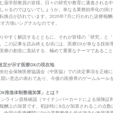
む薬学部教員の皆様。日々の研究や教育に邁進される中
しゃるのではないでしょうか。単なる業務効率化の掛け
転換点が訪れています。2025年7月に行われた診療報
示す力強いシグナルなのです。
りやすく解説するとともに、それが皆様の「研究」と
。この記事を読み終える頃には、医療DXが単なる技術
医療の創造に直結する、極めて重要なテーマであるこ
酬改定が示す医療DXの現在地
央社会保険医療協議会（中医協）での決定事項を正確
る固い意志の表れであり、今後の医療界のゲームルール
療DX推進体制整備加算」とは？
オンライン資格確認（マイナンバーカードによる保険証
報酬上の加算です。初診時に8点が加算されるこの点数
、全国の医療機関にDXの基盤整備を促す強力な政策誘