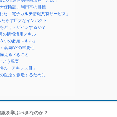
医療DX推進体制整備加算」とは？
マイナ保険証」利用率の目標
長された「電子カルテ情報共有サービス」
もたらす巨大なインパクト
をどうデザインするか？
剤師の情報活用スキル
「３つの必須スキル」
へ：薬局DXの重要性
備えるべきこと
ドという現実
連携の「アキレス腱」
の医療を創造するために
前線を学ぶべきなのか？