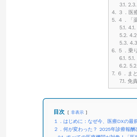
3.1.
2.
4.
３．医療
5.
４．「薬
5.1.
4.
5.2.
4.
5.3.
4
6.
５．乗り
6.1.
5.
6.2.
5.
7.
６．まと
7.1.
免
目次
非表示
１．はじめに：なぜ今、医療DXの最
２．何が変わった？ 2025年診療報