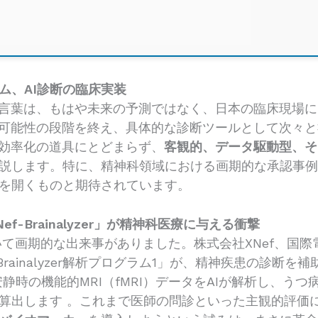
ム、AI診断の臨床実装
う言葉は、もはや未来の予測ではなく、日本の臨床現場
な可能性の段階を終え、具体的な診断ツールとして次々
務効率化の道具にとどまらず、
客観的、データ駆動型、そ
説します。特に、精神科領域における画期的な承認事
を開くものと期待されています。
-Brainalyzer」が精神科医療に与える衝撃
おいて画期的な出来事がありました。株式会社XNef、国
Brainalyzer解析プログラム1」が、精神疾患の診断
静時の機能的MRI（fMRI）データをAIが解析し、う
算出します 。これまで医師の問診といった主観的評価