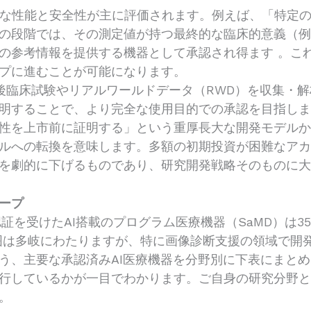
術的な性能と安全性が主に評価されます。例えば、「特定
の段階では、その測定値が持つ最終的な臨床的意義（
の参考情報を提供する機器として承認され得ます 。こ
ップに進むことが可能になります。
販後臨床試験やリアルワールドデータ（RWD）を収集・
明することで、より完全な使用目的での承認を目指し
性を上市前に証明する」という重厚長大な開発モデルか
ルへの転換を意味します。多額の初期投資が困難なア
を劇的に下げるものであり、研究開発戦略そのものに
ープ
認証を受けたAI搭載のプログラム医療機器（SaMD）は
囲は多岐にわたりますが、特に画像診断支援の領域で開
う、主要な承認済みAI医療機器を分野別に下表にまと
行しているかが一目でわかります。ご自身の研究分野
。