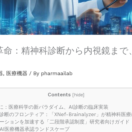
AI革命：精神科診断から内視鏡ま
器
,
医療機器
/ By
pharmaailab
Contents
[
hide
]
に：医療科学の新パラダイム、AI診断の臨床実装
断のフロンティア：「XNef-Brainalyzer」が精神科医
ーションを加速する「二段階承認制度」研究者向けガイド
AI医療機器承認ランドスケープ