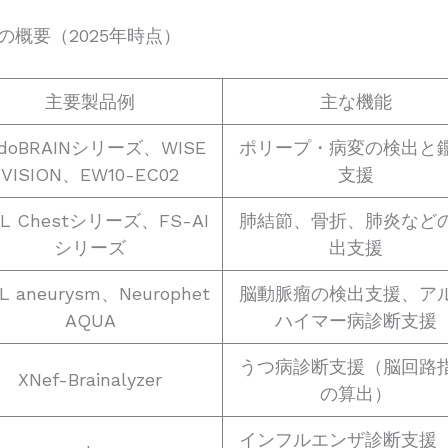
の概要（2025年時点）
主要製品例
主な機能
ndoBRAINシリーズ、WISE
ポリープ・病変の検出と
VISION、EW10-EC02
支援
RL Chestシリーズ、FS-AI
肺結節、骨折、肺炎など
シリーズ
出支援
RL aneurysm、Neurophet
脳動脈瘤の検出支援、ア
AQUA
ハイマー病診断支援
うつ病診断支援（脳回路
XNef-Brainalyzer
の算出）
インフルエンザ診断支援