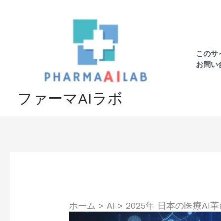
内
容
を
ス
このサ
キ
お問い
ッ
プ
ファーマAIラボ
ホーム
AI
2025年 日本の医療