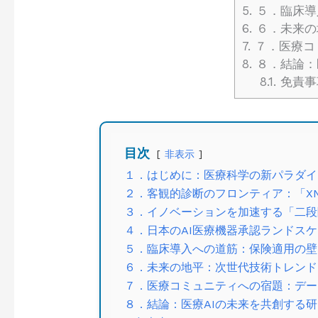
5.
５．臨床導
6.
６．未来の
7.
７．医療コ
8.
８．結論：
8.1.
免責事
目次
非表示
１．はじめに：医療科学の新パラダイ
２．客観的診断のフロンティア：「XNef
３．イノベーションを加速する「二段
４．日本のAI医療機器承認ランドス
５．臨床導入への道筋：保険適用の壁
６．未来の地平：次世代技術トレンド
７．医療コミュニティへの宿題：デー
８．結論：医療AIの未来を共創する