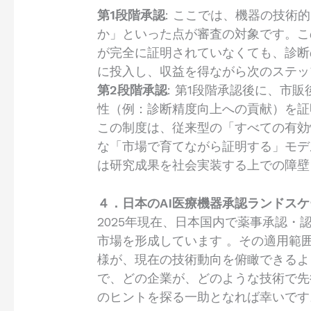
第1段階承認
: ここでは、機器の技
か」といった点が審査の対象です。こ
が完全に証明されていなくても、診断
に投入し、収益を得ながら次のステ
第2段階承認
: 第1段階承認後に、市
性（例：診断精度向上への貢献）を証
この制度は、従来型の「すべての有効
な「市場で育てながら証明する」モデ
は研究成果を社会実装する上での障壁
４．日本のAI医療機器承認ランドスケ
2025年現在、日本国内で薬事承認・
市場を形成しています 。その適用範
様が、現在の技術動向を俯瞰できるよ
で、どの企業が、どのような技術で先
のヒントを探る一助となれば幸いです