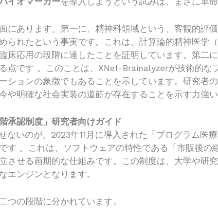
バイオマーカー
を導入しようという試みは、まさに革
面にあります。第一に、精神科領域という、客観的評価
たという事実です。これは、計算論的精神医学（Computat
臨床応用の段階に達したことを証明しています。第二
です 。このことは、XNef-Brainalyzerが技術
ーションの象徴でもあることを示しています。研究者
今や明確な社会実装の道筋が存在することを示す力強
階承認制度」研究者向けガイド
せないのが、2023年11月に導入された「プログラム
度です
。これは、ソフトウェアの特性である「市販後の
立させる画期的な仕組みです。この制度は、大学や研
力なエンジンとなります。
二つの段階に分かれています。