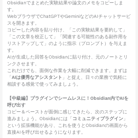
Obsidianでまとめた実験結果や論文のメモをコピーしま
す。
WebブラウザでChatGPTやGeminiなどのAIチャットサービ
スを開きます。
コピーした内容を貼り付け、「この実験結果を要約して」
「この文章を校正して」「関連する可能性のある副作用を
リストアップして」のように指示（プロンプト）を与えま
す。
AIが生成した回答をObsidianに貼り付け、元のノートとリ
ンクさせます。
これだけでも、面倒な作業を大幅に削減できます。まずは
「
AIは優秀なアシスタント
」と捉え、日々の業務で気軽に
相談する感覚で使ってみましょう。
【中級編】プラグインでシームレスに！Obsidian内でAIを
呼び出す
コピー＆ペーストが面倒に感じてきたら、次のステップに
進みましょう。Obsidianには「
コミュニティプラグイン
」
という拡張機能があり、これを使うとObsidianの画面から
直接AIを呼び出せるようになります。