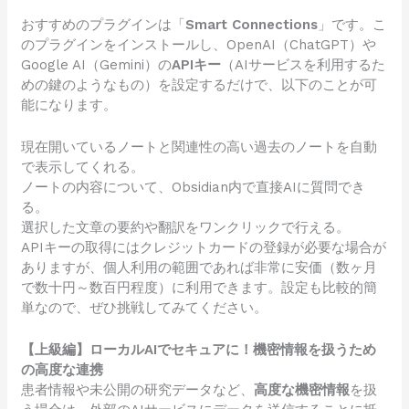
おすすめのプラグインは「
Smart Connections
」です。こ
のプラグインをインストールし、OpenAI（ChatGPT）や
Google AI（Gemini）の
APIキー
（AIサービスを利用するた
めの鍵のようなもの）を設定するだけで、以下のことが可
能になります。
現在開いているノートと関連性の高い過去のノートを自動
で表示してくれる。
ノートの内容について、Obsidian内で直接AIに質問でき
る。
選択した文章の要約や翻訳をワンクリックで行える。
APIキーの取得にはクレジットカードの登録が必要な場合が
ありますが、個人利用の範囲であれば非常に安価（数ヶ月
で数十円～数百円程度）に利用できます。設定も比較的簡
単なので、ぜひ挑戦してみてください。
【上級編】ローカルAIでセキュアに！機密情報を扱うため
の高度な連携
患者情報や未公開の研究データなど、
高度な機密情報
を扱