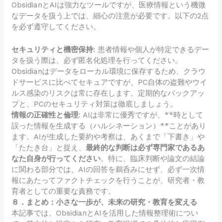
ObsidianとAIは強力なツールですが、医療情報という機微
なデータを扱う上では、細心の注意が必要です。以下の2点
を必ず遵守してください。
セキュリティと機密保持
: 患者情報や個人が特定できるデー
タを扱う際は、必ず匿名化処理を行ってください。
Obsidianはデータをローカル環境に保存するため、クラウ
ドサービスに比べてセキュアですが、PC自体の盗難やウイ
ルス感染のリスクは常に存在します。定期的なバックアッ
プと、PCのセキュリティ対策は徹底しましょう。
情報の正確性と倫理
: AIは非常に優秀ですが、**時として
誤った情報を生成する（ハルシネーション）**ことがあり
ます。AIが生成した要約や考察は、あくまで「下書き」や
「たたき台」と捉え、
最終的な判断は必ず専門家であるあ
なた自身が行ってください
。特に、臨床判断や論文の結論
に関わる部分では、AIの回答を鵜呑みにせず、必ず一次情
報にあたってファクトチェックを行うことが、研究者・教
育者としての重要な責務です。
８．まとめ：小さな一歩が、未来の研究・教育を変える
本記事では、ObsidianとAIを活用した情報整理術につい