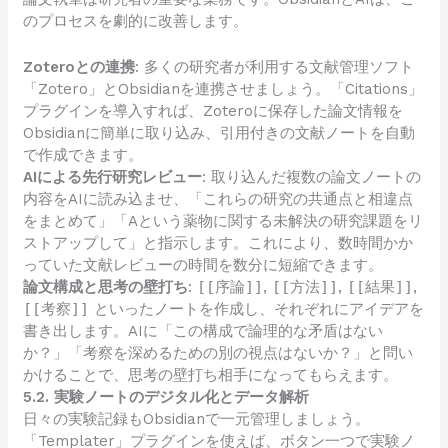
のプロセスを劇的に改善します。
Zoteroとの連携
: 多くの研究者が利用する文献管理ソフト
「Zotero」とObsidianを連携させましょう。「Citations」
プラグインを導入すれば、Zoteroに保存した論文情報を
Obsidianに簡単に取り込み、引用付きの文献ノートを自動
で作成できます。
AIによる先行研究レビュー
: 取り込んだ複数の論文ノートの
内容をAIに読み込ませ、「これらの研究の共通点と相違点
をまとめて」「Aという薬物に関する未解決の研究課題をリ
ストアップして」と指示します。これにより、数時間かか
っていた文献レビューの時間を数分に短縮できます。
論文構成と思考の壁打ち
:
[[序論]]
,
[[方法]]
,
[[結果]]
,
[[考察]]
といったノートを作成し、それぞれにアイデアを
書き出します。AIに「この構成で論理的な矛盾はない
か？」「考察を深めるための別の視点はないか？」と問い
かけることで、思考の壁打ち相手になってもらえます。
5.2. 実験ノートのデジタル化とデータ解析
日々の実験記録もObsidianで一元管理しましょう。
「Templater」プラグインを使えば、ボタン一つで実験ノ