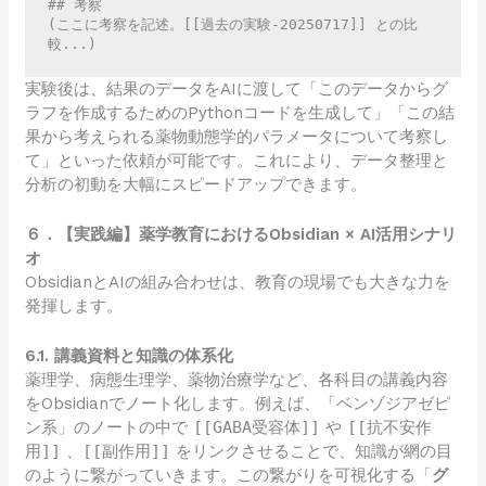
## 考察

(ここに考察を記述。[[過去の実験-20250717]] との比
較...)
実験後は、結果のデータをAIに渡して「このデータからグ
ラフを作成するためのPythonコードを生成して」「この結
果から考えられる薬物動態学的パラメータについて考察し
て」といった依頼が可能です。これにより、データ整理と
分析の初動を大幅にスピードアップできます。
６．【実践編】薬学教育におけるObsidian × AI活用シナリ
オ
ObsidianとAIの組み合わせは、教育の現場でも大きな力を
発揮します。
6.1. 講義資料と知識の体系化
薬理学、病態生理学、薬物治療学など、各科目の講義内容
をObsidianでノート化します。例えば、「ベンゾジアゼピ
ン系」のノートの中で
[[GABA受容体]]
や
[[抗不安作
用]]
、
[[副作用]]
をリンクさせることで、知識が網の目
のように繋がっていきます。この繋がりを可視化する「
グ