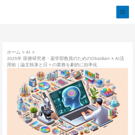
内
容
を
ス
キ
ッ
プ
ホーム
AI
2025年 医療研究者・薬学部教員のためのObsidian × AI活
用術｜論文執筆と日々の業務を劇的に効率化