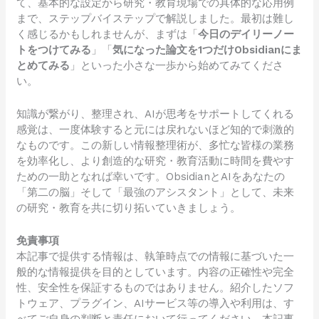
て、基本的な設定から研究・教育現場での具体的な応用例
まで、ステップバイステップで解説しました。最初は難し
く感じるかもしれませんが、まずは「
今日のデイリーノー
トをつけてみる
」「
気になった論文を1つだけObsidianにま
とめてみる
」といった小さな一歩から始めてみてくださ
い。
知識が繋がり、整理され、AIが思考をサポートしてくれる
感覚は、一度体験すると元には戻れないほど知的で刺激的
なものです。この新しい情報整理術が、多忙な皆様の業務
を効率化し、より創造的な研究・教育活動に時間を費やす
ための一助となれば幸いです。ObsidianとAIをあなたの
「第二の脳」そして「最強のアシスタント」として、未来
の研究・教育を共に切り拓いていきましょう。
免責事項
本記事で提供する情報は、執筆時点での情報に基づいた一
般的な情報提供を目的としています。内容の正確性や完全
性、安全性を保証するものではありません。紹介したソフ
トウェア、プラグイン、AIサービス等の導入や利用は、す
べてご自身の判断と責任において行ってください。本記事