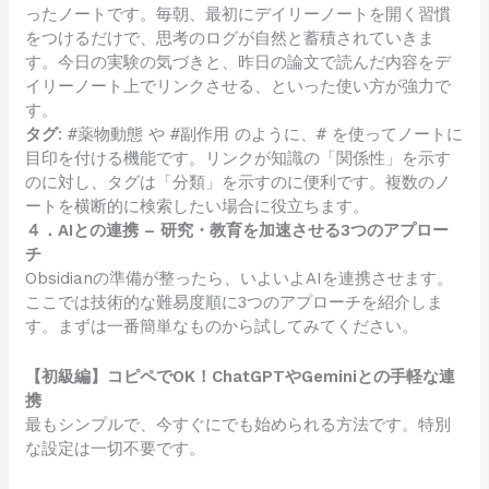
ったノートです。毎朝、最初にデイリーノートを開く習慣
をつけるだけで、思考のログが自然と蓄積されていきま
す。今日の実験の気づきと、昨日の論文で読んだ内容をデ
イリーノート上でリンクさせる、といった使い方が強力で
す。
タグ
:
#薬物動態
や
#副作用
のように、
#
を使ってノートに
目印を付ける機能です。リンクが知識の「関係性」を示す
のに対し、タグは「分類」を示すのに便利です。複数のノ
ートを横断的に検索したい場合に役立ちます。
４．AIとの連携 – 研究・教育を加速させる3つのアプロー
チ
Obsidianの準備が整ったら、いよいよAIを連携させます。
ここでは技術的な難易度順に3つのアプローチを紹介しま
す。まずは一番簡単なものから試してみてください。
【初級編】コピペでOK！ChatGPTやGeminiとの手軽な連
携
最もシンプルで、今すぐにでも始められる方法です。特別
な設定は一切不要です。