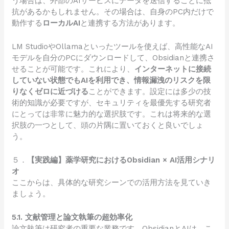
う場合は、外部のAIサービスにデータを送信することに抵
抗があるかもしれません。その場合は、自身のPC内だけで
動作する
ローカルAI
と連携する方法があります。
LM StudioやOllamaといったツールを使えば、高性能なAI
モデルを自分のPCにダウンロードして、Obsidianと連携さ
せることが可能です。これにより、
インターネットに接続
していない状態でもAIを利用でき、情報漏洩のリスクを限
りなくゼロに近づける
ことができます。設定には多少の技
術的知識が必要ですが、セキュリティを最優先する研究者
にとっては非常に魅力的な選択肢です。これは将来的な選
択肢の一つとして、頭の片隅に置いておくと良いでしょ
う。
５．
【実践編】薬学研究におけるObsidian × AI活用シナリ
オ
ここからは、具体的な研究シーンでの活用方法を見ていき
ましょう。
5.1. 文献管理と論文執筆の超効率化
論文執筆は研究者の重要な業務です。ObsidianとAIは、こ