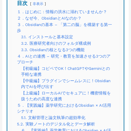
目次
非表示
１．はじめに：情報の洪水に溺れていませんか？
２．なぜ今、ObsidianとAIなのか？
３．Obsidianの基本 – 「第二の脳」を構築する第一
歩
3.1. インストールと基本設定
3.2. 医療研究者向けのフォルダ構成例
3.3. Obsidianの核となる3つの機能
４．AIとの連携 – 研究・教育を加速させる3つのア
プローチ
【初級編】コピペでOK！ChatGPTやGeminiとの
手軽な連携
【中級編】プラグインでシームレスに！Obsidian
内でAIを呼び出す
【上級編】ローカルAIでセキュアに！機密情報を
扱うための高度な連携
５．【実践編】薬学研究におけるObsidian × AI活用
シナリオ
5.1. 文献管理と論文執筆の超効率化
5.2. 実験ノートのデジタル化とデータ解析
６．【実践編】薬学教育におけるObsidian × AI活