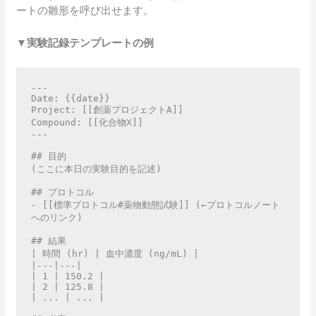
ートの雛形を呼び出せます。
▼実験記録テンプレートの例
---

Date: {{date}}

Project: [[創薬プロジェクトA]]

Compound: [[化合物X]]

---

## 目的

(ここに本日の実験目的を記述)

## プロトコル

- [[標準プロトコル#薬物動態試験]] (←プロトコルノート
へのリンク)

## 結果

| 時間 (hr) | 血中濃度 (ng/mL) |

|---|---|

| 1 | 150.2 |

| 2 | 125.8 |

| ... | ... |
