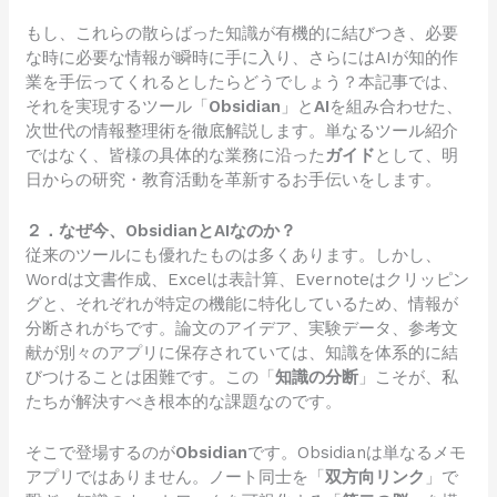
もし、これらの散らばった知識が有機的に結びつき、必要
な時に必要な情報が瞬時に手に入り、さらにはAIが知的作
業を手伝ってくれるとしたらどうでしょう？本記事では、
それを実現するツール「
Obsidian
」と
AI
を組み合わせた、
次世代の情報整理術を徹底解説します。単なるツール紹介
ではなく、皆様の具体的な業務に沿った
ガイド
として、明
日からの研究・教育活動を革新するお手伝いをします。
２．なぜ今、ObsidianとAIなのか？
従来のツールにも優れたものは多くあります。しかし、
Wordは文書作成、Excelは表計算、Evernoteはクリッピン
グと、それぞれが特定の機能に特化しているため、情報が
分断されがちです。論文のアイデア、実験データ、参考文
献が別々のアプリに保存されていては、知識を体系的に結
びつけることは困難です。この「
知識の分断
」こそが、私
たちが解決すべき根本的な課題なのです。
そこで登場するのが
Obsidian
です。Obsidianは単なるメモ
アプリではありません。ノート同士を「
双方向リンク
」で