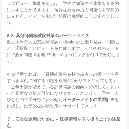
ラフビュー
」機能を使えば、学生に知識の全体像を直感的
に示すことができます。複雑な薬理作用の関連性を視覚的
に見せることで、学生の理解度は飛躍的に向上するでしょ
う。
6.2. 薬剤師国家試験対策のパーソナライズ
過去10年分の国家試験問題をObsidianに取り込み、問題ご
と、選択肢ごとにノートを作成します。それぞれのノート
に
#必須問題
#薬理
#99回
のようにタグを付けて分類しま
す。
AIを活用すれば、「腎機能障害を持つ患者への投与で注意
すべき薬剤に関する問題を過去5年分リストアップして」
「近年出題が増えている計算問題の傾向を分析して」とい
った高度な分析が可能になります。これにより、学生一人
ひとりの苦手分野に合わせた
オーダーメイドの学習計画
を
作成し、効率的な試験対策をサポートできます。
７．安全な運用のために – 医療情報を取り扱う上での注意
点