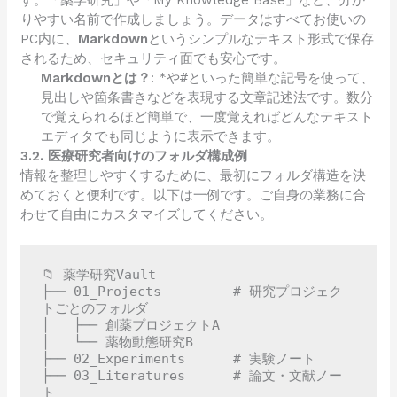
す。「薬学研究」や「My Knowledge Base」など、分か
りやすい名前で作成しましょう。データはすべてお使いの
PC内に、
Markdown
というシンプルなテキスト形式で保存
されるため、セキュリティ面でも安心です。
Markdownとは？
:
*
や
#
といった簡単な記号を使って、
見出しや箇条書きなどを表現する文章記述法です。数分
で覚えられるほど簡単で、一度覚えればどんなテキスト
エディタでも同じように表示できます。
3.2. 医療研究者向けのフォルダ構成例
情報を整理しやすくするために、最初にフォルダ構造を決
めておくと便利です。以下は一例です。ご自身の業務に合
わせて自由にカスタマイズしてください。
📁 薬学研究Vault

├── 01_Projects         # 研究プロジェク
トごとのフォルダ

│   ├── 創薬プロジェクトA

│   └── 薬物動態研究B

├── 02_Experiments      # 実験ノート

├── 03_Literatures      # 論文・文献ノー
ト
