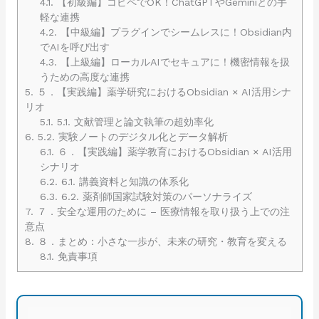
4.1.
【初級編】コピペでOK！ChatGPTやGeminiとの手
軽な連携
4.2.
【中級編】プラグインでシームレスに！Obsidian内
でAIを呼び出す
4.3.
【上級編】ローカルAIでセキュアに！機密情報を扱
うための高度な連携
5.
５．【実践編】薬学研究におけるObsidian × AI活用シナ
リオ
5.1.
5.1. 文献管理と論文執筆の超効率化
6.
5.2. 実験ノートのデジタル化とデータ解析
6.1.
６．【実践編】薬学教育におけるObsidian × AI活用
シナリオ
6.2.
6.1. 講義資料と知識の体系化
6.3.
6.2. 薬剤師国家試験対策のパーソナライズ
7.
７．安全な運用のために – 医療情報を取り扱う上での注
意点
8.
８．まとめ：小さな一歩が、未来の研究・教育を変える
8.1.
免責事項