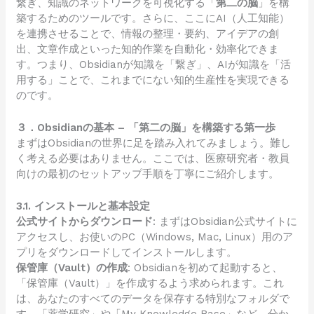
繋ぎ、知識のネットワークを可視化する「
第二の脳
」を構
築するためのツールです。さらに、ここにAI（人工知能）
を連携させることで、情報の整理・要約、アイデアの創
出、文章作成といった知的作業を自動化・効率化できま
す。つまり、Obsidianが知識を「繋ぎ」、AIが知識を「活
用する」ことで、これまでにない知的生産性を実現できる
のです。
３．Obsidianの基本 – 「第二の脳」を構築する第一歩
まずはObsidianの世界に足を踏み入れてみましょう。難し
く考える必要はありません。ここでは、医療研究者・教員
向けの最初のセットアップ手順を丁寧にご紹介します。
3.1. インストールと基本設定
公式サイトからダウンロード
: まずは
Obsidian公式サイト
に
アクセスし、お使いのPC（Windows, Mac, Linux）用のア
プリをダウンロードしてインストールします。
保管庫（Vault）の作成
: Obsidianを初めて起動すると、
「保管庫（Vault）」を作成するよう求められます。これ
は、あなたのすべてのデータを保存する特別なフォルダで