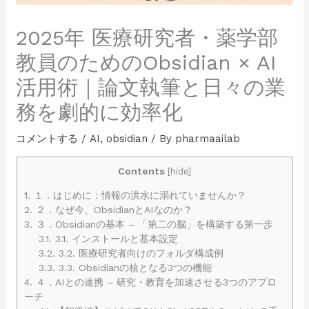
2025年 医療研究者・薬学部
教員のためのObsidian × AI
活用術｜論文執筆と日々の業
務を劇的に効率化
コメントする
/
AI
,
obsidian
/ By
pharmaailab
Contents
[
hide
]
1.
１．はじめに：情報の洪水に溺れていませんか？
2.
２．なぜ今、ObsidianとAIなのか？
3.
３．Obsidianの基本 – 「第二の脳」を構築する第一歩
3.1.
3.1. インストールと基本設定
3.2.
3.2. 医療研究者向けのフォルダ構成例
3.3.
3.3. Obsidianの核となる3つの機能
4.
４．AIとの連携 – 研究・教育を加速させる3つのアプロ
ーチ