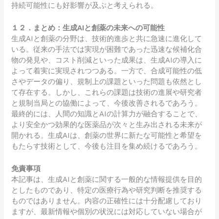
持続可能性にも好影響が及ぶと考えられる。
１２．まとめ：生成AIと創薬の未来への可能性
生成AIと創薬の分野は、技術的進歩と共に急速に進化して
いる。従来の手法では実現が困難であった迅速な候補化合
物の発見や、コスト削減といった成果は、生成AIの導入に
よって着実に実現されつつある。一方で、合成可能性の低
さやデータの偏り、規制上の課題といった問題も依然とし
て存在する。しかし、これらの課題は技術の進展や研究者
と規制当局との協働によって、今後改善されるであろう。
最終的には、人間の知識とAIの計算力が融合することで、
より安全かつ効果的な医薬品が次々と生み出される未来が
開かれる。生成AIは、創薬の世界に新たな可能性と希望を
もたらす技術として、今後も注目を集め続けるであろう。
免責事項
本記事は、生成AIと創薬に関する一般的な情報提供を目的
としたものであり、特定の医療行為や研究判断を推奨する
ものではありません。内容の正確性には十分配慮しており
ますが、最新情報や個別の状況には対応していない場合が