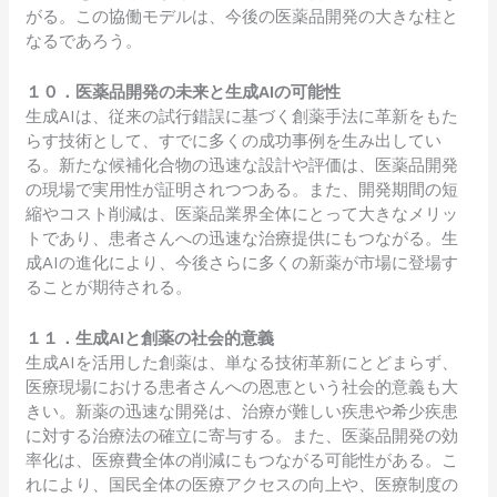
がる。この協働モデルは、今後の医薬品開発の大きな柱と
なるであろう。
１０．医薬品開発の未来と生成AIの可能性
生成AIは、従来の試行錯誤に基づく創薬手法に革新をもた
らす技術として、すでに多くの成功事例を生み出してい
る。新たな候補化合物の迅速な設計や評価は、医薬品開発
の現場で実用性が証明されつつある。また、開発期間の短
縮やコスト削減は、医薬品業界全体にとって大きなメリッ
トであり、患者さんへの迅速な治療提供にもつながる。生
成AIの進化により、今後さらに多くの新薬が市場に登場す
ることが期待される。
１１．生成AIと創薬の社会的意義
生成AIを活用した創薬は、単なる技術革新にとどまらず、
医療現場における患者さんへの恩恵という社会的意義も大
きい。新薬の迅速な開発は、治療が難しい疾患や希少疾患
に対する治療法の確立に寄与する。また、医薬品開発の効
率化は、医療費全体の削減にもつながる可能性がある。こ
れにより、国民全体の医療アクセスの向上や、医療制度の