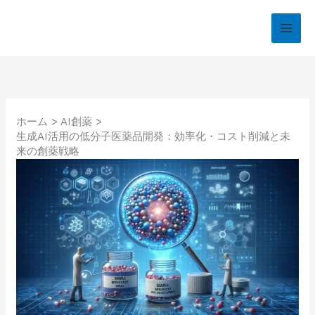
内
容
を
ス
キ
ッ
プ
ホーム
AI創薬
生成AI活用の低分子医薬品開発：効率化・コスト削減と未
来の創薬戦略