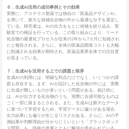
６．生成AI活用の成功事例とその効果
実際に、アステラス製薬では独自の「医薬品デザインAI」
を用いて、膨大な候補化合物の中から最適な分子を選定し
ている。研究者は、AIの出力をもとに候補を絞り込み、実
験室での検証を行っている。この取り組みにより、リード
化合物の最適化プロセスが従来の2年から7カ月に短縮され
たと報告される。さらに、全体の医薬品開発コストも大幅
に削減される効果が期待され、医薬品業界全体での注目度
が高まっている。
７．生成AIを活用する上での課題と限界
生成AIの利用には、明確な利点だけでなく、いくつかの課
題も存在する。まず、AIが設計した化合物の中には、実際
に合成が難しいものが多いという問題がある。統計的に
は、AIが出力する化合物のうち、実際に合成可能なものは
ごく一部に留まるとされる。また、生成AIは膨大なデータ
に基づいて学習するため、学習データに偏りがある場合、
出力結果にも偏りが生じるリスクがある。さらに、AIの予
測結果や判断理由が分かりにくいという「ブラックボック
ス問題」も、技術の進展とともに解決が求められている。