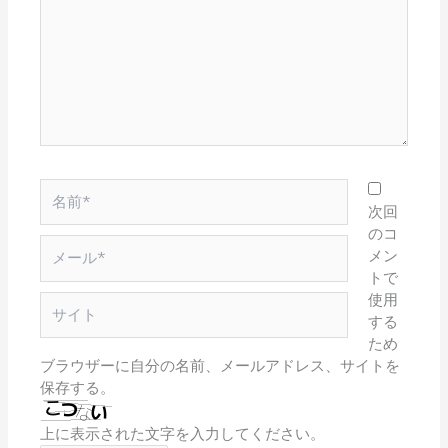
こ
に
入
力…
名
前
次回
*
のコ
メ
メン
ー
トで
ル
使用
サ
*
する
イ
ため
ト
ブラウザーに自分の名前、メールアドレス、サイトを
保存する。
上に表示された文字を入力してください。