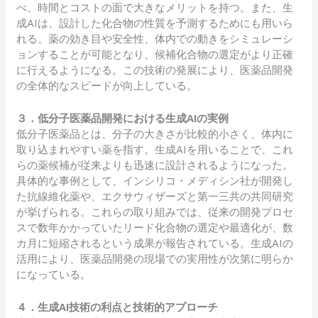
べ、時間とコストの面で大きなメリットを持つ。また、生
成AIは、設計した化合物の性質を予測するためにも用いら
れる。薬の効き目や安全性、体内での動きをシミュレーシ
ョンすることが可能となり、候補化合物の選定がより正確
に行えるようになる。この技術の発展により、医薬品開発
の全体的なスピードが向上している。
３．低分子医薬品開発における生成AIの実例
低分子医薬品とは、分子の大きさが比較的小さく、体内に
取り込まれやすい薬を指す。生成AIを用いることで、これ
らの薬候補が従来よりも迅速に設計されるようになった。
具体的な事例として、インシリコ・メディシン社が開発し
た抗線維化薬や、エクサウィザーズと第一三共の共同研究
が挙げられる。これらの取り組みでは、従来の開発プロセ
スで数年かかっていたリード化合物の選定や最適化が、数
カ月に短縮されるという成果が報告されている。生成AIの
活用により、医薬品開発の現場での実用性が次第に明らか
になっている。
４．生成AI技術の利点と技術的アプローチ