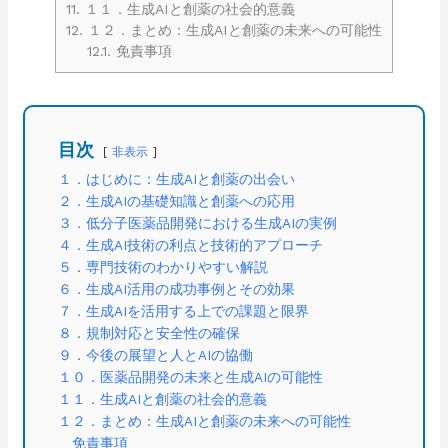
11.
１１．生成AIと創薬の社会的意義
12.
１２．まとめ：生成AIと創薬の未来への可能性
12.1.
免責事項
目次
非表示
１．はじめに：生成AIと創薬の出会い
２．生成AIの基礎知識と創薬への応用
３．低分子医薬品開発における生成AIの実例
４．生成AI技術の利点と技術的アプローチ
５．専門技術のわかりやすい解説
６．生成AI活用の成功事例とその効果
７．生成AIを活用する上での課題と限界
８．規制対応と安全性の確保
９．今後の展望と人とAIの協働
１０．医薬品開発の未来と生成AIの可能性
１１．生成AIと創薬の社会的意義
１２．まとめ：生成AIと創薬の未来への可能性
免責事項