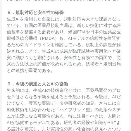
８．規制対応と安全性の確保
生成AIを活用した創薬には、規制対応も大きな課題となっ
ている。各国の医薬品規制当局は、新しい技術に対する評
価基準を整備する必要があり、米国FDAや日本の医薬品医
療機器総合機構（PMDA）も、AIモデルの信頼性を検証す
るためのガイドラインを検討している。規制上の課題が解
決されることで、生成AIの成果が臨床試験や実用化へと確
実に結びつくと期待される。安全性と有効性の両面で、従
来の方法以上の評価が求められるため、技術者と規制当局
との連携が重要である。
９．今後の展望と人とAIの協働
将来的には、生成AIの技術進化と共に、医薬品開発のプロ
セスはさらなる革新を迎えると予想される。今後は、AIだ
けでなく、豊富な実験データや研究者の知見、さらには自
動化技術を組み合わせた「ハイブリッド型」の創薬システ
ムが主流になる可能性がある。特に注目すべきは、人間と
AIが協働するモデルである。研究者の経験や知識がAIによ
る設計を補完し、より実用性の高い化合物の発見へとつな