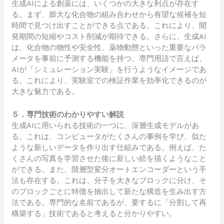
生成AIによる創薬には、いくつかの大きな利点が存在す
る。まず、膨大な化合物の組み合わせから有望な候補を短
時間で見つけ出すことができる点である。これにより、開
発期間の短縮やコスト削減が期待できる。さらに、生成AI
は、化合物の物性や安全性、薬物動態といった重要なパラ
メータを事前に予測する機能を持つ。専門用語で言えば、
AIが「シミュレーション実験」を行うようなイメージであ
る。これにより、実験室での検証作業を効率化できるのが
大きな魅力である。
５．専門技術のわかりやすい解説
生成AIに用いられる技術の一つに、深層生成モデルがあ
る。これは、コンピュータがたくさんの事例を学び、似た
ような新しいデータを作り出す仕組みである。例えば、た
くさんの写真を学習させた後に新しい絵を描くようなこと
ができる。また、階層型変分オートエンコーダーという手
法も存在する。これは、分子を大きなブロックに分け、そ
のブロックごとに特徴を抽出して新たな構造を生み出す方
法である。専門的な名前であるが、要するに「分割して再
構築する」技術であると考えると分かりやすい。