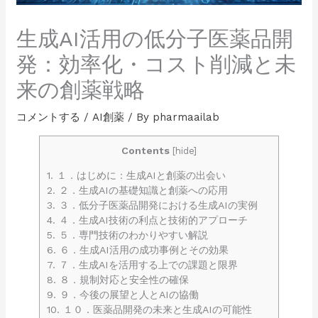
生成AI活用の低分子医薬品開
発：効率化・コスト削減と未
来の創薬戦略
コメントする
/
AI創薬
/ By
pharmaailab
Contents
[
hide
]
1.
１．はじめに：生成AIと創薬の出会い
2.
２．生成AIの基礎知識と創薬への応用
3.
３．低分子医薬品開発における生成AIの実例
4.
４．生成AI技術の利点と技術的アプローチ
5.
５．専門技術のわかりやすい解説
6.
６．生成AI活用の成功事例とその効果
7.
７．生成AIを活用する上での課題と限界
8.
８．規制対応と安全性の確保
9.
９．今後の展望と人とAIの協働
10.
１０．医薬品開発の未来と生成AIの可能性