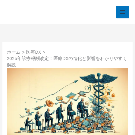
内
容
を
ス
キ
ッ
プ
ホーム
医療DX
2025年診療報酬改定！医療DXの進化と影響をわかりやすく
解説