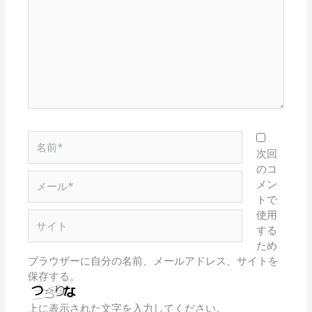
こ
に
入
力…
名
前
次回
*
のコ
メ
メン
ー
トで
ル
使用
サ
*
する
イ
ため
ト
ブラウザーに自分の名前、メールアドレス、サイトを
保存する。
上に表示された文字を入力してください。