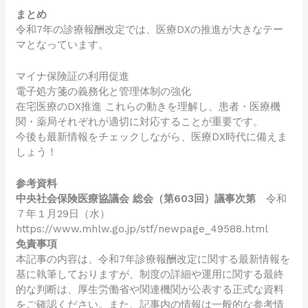
まとめ
令和7年の診療報酬改定では、医療DXの推進が大きなテー
マとなっています。
マイナ保険証の利用促進
電子処方箋の義務化と管理体制の強化
在宅医療のDX推進 これらの動きを理解し、患者・医療機
関・薬局それぞれが適切に対応することが重要です。
今後も最新情報をチェックしながら、医療DX時代に備えま
しょう！
参考資料
中央社会保険医療協議会 総会（第603回）議事次第
令和
７年１月29日（水）
https://www.mhlw.go.jp/stf/newpage_49588.html
免責事項
本記事の内容は、令和7年診療報酬改定に関する最新情報を
基に執筆しておりますが、制度の詳細や運用に関する最終
的な判断は、厚生労働省や関連機関が公表する正式な資料
をご確認ください。また、記事内の情報は一般的な参考情