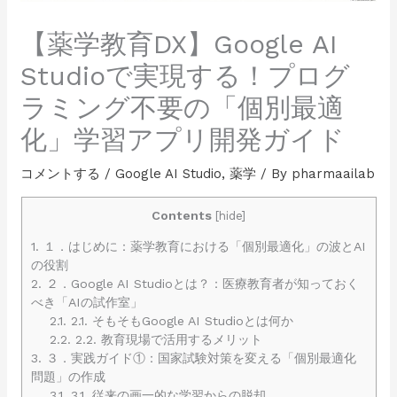
【薬学教育DX】Google AI
Studioで実現する！プログ
ラミング不要の「個別最適
化」学習アプリ開発ガイド
コメントする
/
Google AI Studio
,
薬学
/ By
pharmaailab
Contents
[
hide
]
1.
１．はじめに：薬学教育における「個別最適化」の波とAI
の役割
2.
２．Google AI Studioとは？：医療教育者が知っておく
べき「AIの試作室」
2.1.
2.1. そもそもGoogle AI Studioとは何か
2.2.
2.2. 教育現場で活用するメリット
3.
３．実践ガイド①：国家試験対策を変える「個別最適化
問題」の作成
3.1.
3.1. 従来の画一的な学習からの脱却