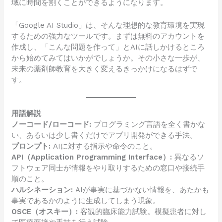
域に時間を割くことができるようになります。
「Google AI Studio」は、そんな理想的な教育環境を実現
するための強力なツールです。まずは無料のアカウントを
作成し、「こんな問題を作って」とAIに話しかけるところ
から始めてみてはいかがでしょうか。その小さな一歩が、
未来の薬剤師教育を大きく変えるきっかけになるはずで
す。
用語解説
ノーコード/ローコード:
プログラミング言語を全く書かな
い、あるいは少し書くだけでアプリ開発ができる手法。
プロンプト:
AIに対する指示や命令のこと。
API（Application Programming Interface）:
異なるソ
フトウェア同士が情報をやり取りするための窓口や接続手
順のこと。
ハルシネーション:
AIが事実に基づかない情報を、あたかも
事実であるかのように生成してしまう現象。
OSCE（オスキー）:
客観的臨床能力試験。模擬患者に対し