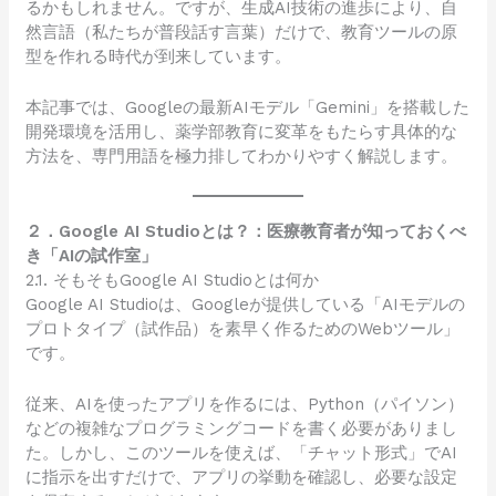
るかもしれません。ですが、生成AI技術の進歩により、自
然言語（私たちが普段話す言葉）だけで、教育ツールの原
型を作れる時代が到来しています。
本記事では、Googleの最新AIモデル「Gemini」を搭載した
開発環境を活用し、薬学部教育に変革をもたらす具体的な
方法を、専門用語を極力排してわかりやすく解説します。
２．Google AI Studioとは？：医療教育者が知っておくべ
き「AIの試作室」
2.1. そもそもGoogle AI Studioとは何か
Google AI Studioは、Googleが提供している「AIモデルの
プロトタイプ（試作品）を素早く作るためのWebツール」
です。
従来、AIを使ったアプリを作るには、Python（パイソン）
などの複雑なプログラミングコードを書く必要がありまし
た。しかし、このツールを使えば、「チャット形式」でAI
に指示を出すだけで、アプリの挙動を確認し、必要な設定