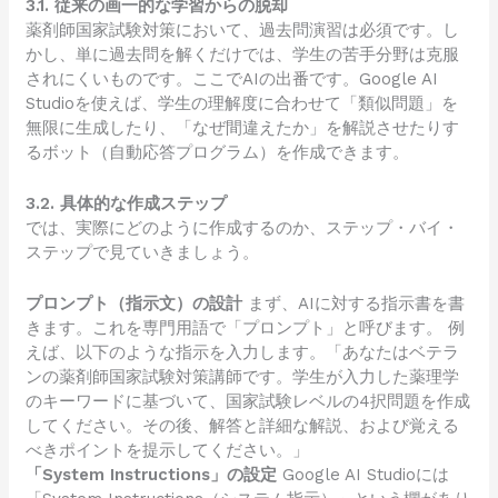
3.1. 従来の画一的な学習からの脱却
薬剤師国家試験対策において、過去問演習は必須です。し
かし、単に過去問を解くだけでは、学生の苦手分野は克服
されにくいものです。ここでAIの出番です。Google AI
Studioを使えば、学生の理解度に合わせて「類似問題」を
無限に生成したり、「なぜ間違えたか」を解説させたりす
るボット（自動応答プログラム）を作成できます。
3.2. 具体的な作成ステップ
では、実際にどのように作成するのか、ステップ・バイ・
ステップで見ていきましょう。
プロンプト（指示文）の設計
まず、AIに対する指示書を書
きます。これを専門用語で「プロンプト」と呼びます。 例
えば、以下のような指示を入力します。「あなたはベテラ
ンの薬剤師国家試験対策講師です。学生が入力した薬理学
のキーワードに基づいて、国家試験レベルの4択問題を作成
してください。その後、解答と詳細な解説、および覚える
べきポイントを提示してください。」
「System Instructions」の設定
Google AI Studioには