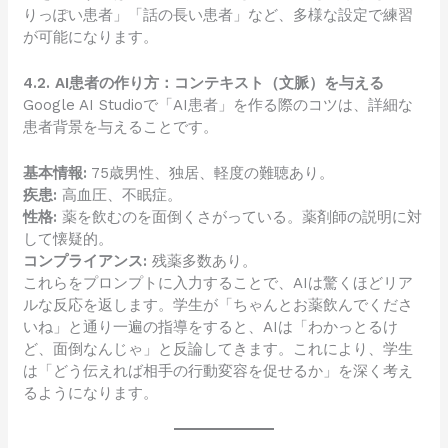
りっぽい患者」「話の長い患者」など、多様な設定で練習
が可能になります。
4.2. AI患者の作り方：コンテキスト（文脈）を与える
Google AI Studioで「AI患者」を作る際のコツは、詳細な
患者背景を与えることです。
基本情報:
75歳男性、独居、軽度の難聴あり。
疾患:
高血圧、不眠症。
性格:
薬を飲むのを面倒くさがっている。薬剤師の説明に対
して懐疑的。
コンプライアンス:
残薬多数あり。
これらをプロンプトに入力することで、AIは驚くほどリア
ルな反応を返します。学生が「ちゃんとお薬飲んでくださ
いね」と通り一遍の指導をすると、AIは「わかっとるけ
ど、面倒なんじゃ」と反論してきます。これにより、学生
は「どう伝えれば相手の行動変容を促せるか」を深く考え
るようになります。