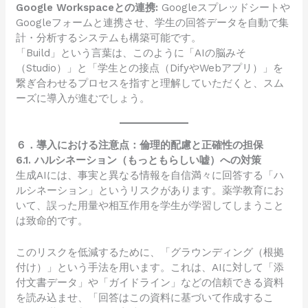
Google Workspaceとの連携:
Googleスプレッドシートや
Googleフォームと連携させ、学生の回答データを自動で集
計・分析するシステムも構築可能です。
「Build」という言葉は、このように「AIの脳みそ
（Studio）」と「学生との接点（DifyやWebアプリ）」を
繋ぎ合わせるプロセスを指すと理解していただくと、スム
ーズに導入が進むでしょう。
６．導入における注意点：倫理的配慮と正確性の担保
6.1. ハルシネーション（もっともらしい嘘）への対策
生成AIには、事実と異なる情報を自信満々に回答する「ハ
ルシネーション」というリスクがあります。薬学教育にお
いて、誤った用量や相互作用を学生が学習してしまうこと
は致命的です。
このリスクを低減するために、「グラウンディング（根拠
付け）」という手法を用います。これは、AIに対して「添
付文書データ」や「ガイドライン」などの信頼できる資料
を読み込ませ、「回答はこの資料に基づいて作成するこ