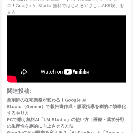
ロ！Google AI Studio 無料ではじめるやさしいAI体験」を
見る
関連投稿:
薬剤師の在宅業務が変わる！Google AI
Studio（Gemini）で報告書作成・服薬指導を劇的に効率化
するやり方
PCで動く無料AI「LM Studio」の使い方｜医療・薬学分野
の生産性を劇的に向上させる方法
GoogleのAIが医療を変える？「AI Studio」と「Gemini」