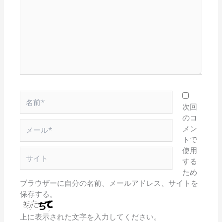
こ
に
入
力…
名
前
次回
*
のコ
メ
メン
ー
トで
ル
使用
サ
*
する
イ
ため
ト
ブラウザーに自分の名前、メールアドレス、サイトを
保存する。
上に表示された文字を入力してください。