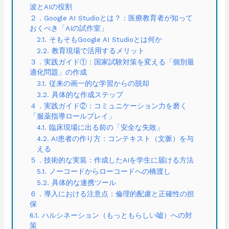
波とAIの役割
２．Google AI Studioとは？：医療教育者が知って
おくべき「AIの試作室」
2.1. そもそもGoogle AI Studioとは何か
2.2. 教育現場で活用するメリット
３．実践ガイド①：国家試験対策を変える「個別最
適化問題」の作成
3.1. 従来の画一的な学習からの脱却
3.2. 具体的な作成ステップ
４．実践ガイド②：コミュニケーション力を磨く
「服薬指導ロールプレイ」
4.1. 臨床現場に出る前の「安全な失敗」
4.2. AI患者の作り方：コンテキスト（文脈）を与
える
５．技術的な実装：作成したAIを学生に届ける方法
5.1. ノーコードからローコードへの橋渡し
5.2. 具体的な連携ツール
６．導入における注意点：倫理的配慮と正確性の担
保
6.1. ハルシネーション（もっともらしい嘘）への対
策