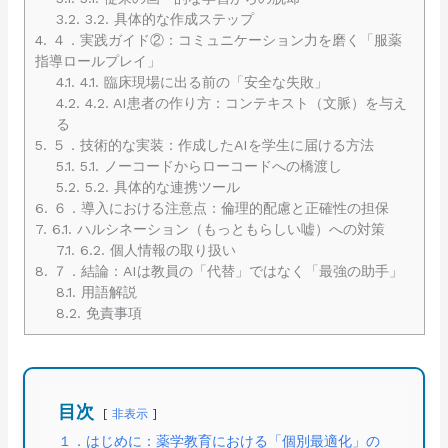
3.2.
3.2. 具体的な作成ステップ
4.
４．実践ガイド②：コミュニケーション力を磨く「服薬
指導ロールプレイ」
4.1.
4.1. 臨床現場に出る前の「安全な失敗」
4.2.
4.2. AI患者の作り方：コンテキスト（文脈）を与え
る
5.
５．技術的な実装：作成したAIを学生に届ける方法
5.1.
5.1. ノーコードからローコードへの橋渡し
5.2.
5.2. 具体的な連携ツール
6.
６．導入における注意点：倫理的配慮と正確性の担保
7.
6.1. ハルシネーション（もっともらしい嘘）への対策
7.1.
6.2. 個人情報の取り扱い
8.
７．結論：AIは教員の「代替」ではなく「最強の助手」
8.1.
用語解説
8.2.
免責事項
目次
非表示
１．はじめに：薬学教育における「個別最適化」の