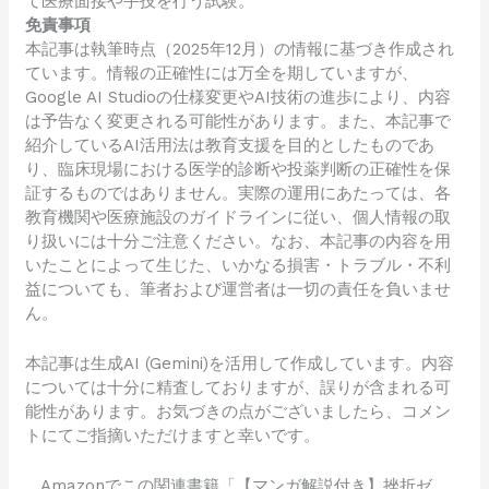
て医療面接や手技を行う試験。
免責事項
本記事は執筆時点（2025年12月）の情報に基づき作成され
ています。情報の正確性には万全を期していますが、
Google AI Studioの仕様変更やAI技術の進歩により、内容
は予告なく変更される可能性があります。また、本記事で
紹介しているAI活用法は教育支援を目的としたものであ
り、臨床現場における医学的診断や投薬判断の正確性を保
証するものではありません。実際の運用にあたっては、各
教育機関や医療施設のガイドラインに従い、個人情報の取
り扱いには十分ご注意ください。なお、本記事の内容を用
いたことによって生じた、いかなる損害・トラブル・不利
益についても、筆者および運営者は一切の責任を負いませ
ん。
本記事は生成AI (Gemini)を活用して作成しています。内容
については十分に精査しておりますが、誤りが含まれる可
能性があります。お気づきの点がございましたら、コメン
トにてご指摘いただけますと幸いです。
Amazonでこの関連書籍「【マンガ解説付き】挫折ゼ