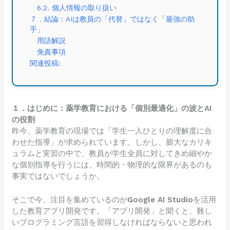
6.2. 個人情報の取り扱い
７．結論：AIは教員の「代替」ではなく「最強の助
手」
用語解説
免責事項
関連投稿:
１．はじめに：薬学教育における「個別最適化」の波とAI
の役割
昨今、薬学教育の現場では「学生一人ひとりの理解度に合
わせた指導」が求められています。しかし、膨大なカリキ
ュラムと実習の中で、教員が学生全員に対してきめ細やか
な個別指導を行うには、時間的・物理的な限界があるのも
事実ではないでしょうか。
そこで今、注目を集めているのが
Google AI Studio
を活用
した教育アプリ開発です。「アプリ開発」と聞くと、難し
いプログラミング言語を習得しなければならないと思われ