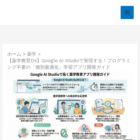
内
容
を
ス
キ
ッ
プ
ホーム
薬学
【薬学教育DX】Google AI Studioで実現する！プログラミ
ング不要の「個別最適化」学習アプリ開発ガイド