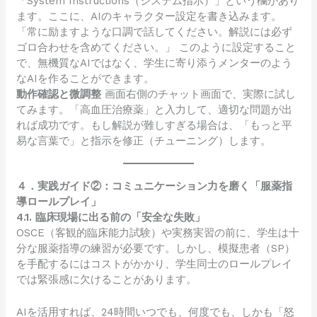
「System Instructions（システム指示）」という欄があり
ます。ここに、AIのキャラクター設定を書き込みます。
「常に励ますような口調で話してください。解説には必ず
ゴロ合わせを含めてください。」 このように設定すること
で、無機質なAIではなく、学生に寄り添うメンターのよう
なAIを作ることができます。
動作確認と微調整
画面右側のチャット画面で、実際に試し
てみます。「高血圧治療薬」と入力して、適切な問題が出
れば成功です。もし解説が難しすぎる場合は、「もっと平
易な言葉で」と指示を修正（チューニング）します。
４．実践ガイド②：コミュニケーション力を磨く「服薬指
導ロールプレイ」
4.1. 臨床現場に出る前の「安全な失敗」
OSCE（客観的臨床能力試験）や実務実習の前に、学生は十
分な服薬指導の練習が必要です。しかし、模擬患者（SP）
を手配するにはコストがかかり、学生同士のロールプレイ
では緊張感に欠けることがあります。
AIを活用すれば、24時間いつでも、何度でも、しかも「怒