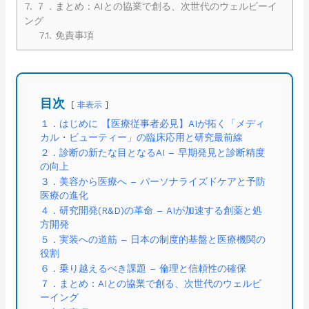
7.
７．まとめ：AIとの協業で創る、次世代のウェルビーイ
ング
7.1.
免責事項
目次
非表示
１．はじめに 【医療従事者必見】AIが拓く「メディ
カル・ビューティー」の臨床応用と研究最前線
２．診断の新たな目となるAI – 早期発見と診断精度
の向上
３．美容から医療へ – パーソナライズドケアと予防
医療の進化
４．研究開発(R&D)の革命 – AIが加速する創薬と処
方開発
５．実装への道筋 – 日本の制度的基盤と医療機関の
役割
６．乗り越えるべき課題 – 倫理と信頼性の確保
７．まとめ：AIとの協業で創る、次世代のウェルビ
ーイング