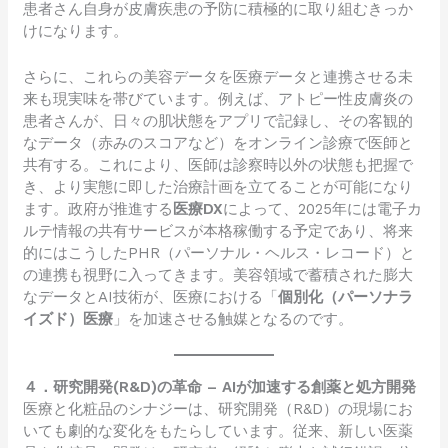
患者さん自身が皮膚疾患の予防に積極的に取り組むきっか
けになります。
さらに、これらの美容データを医療データと連携させる未
来も現実味を帯びています。例えば、アトピー性皮膚炎の
患者さんが、日々の肌状態をアプリで記録し、その客観的
なデータ（赤みのスコアなど）をオンライン診療で医師と
共有する。これにより、医師は診察時以外の状態も把握で
き、より実態に即した治療計画を立てることが可能になり
ます。政府が推進する
医療DX
によって、2025年には電子カ
ルテ情報の共有サービスが本格稼働する予定であり、将来
的にはこうしたPHR（パーソナル・ヘルス・レコード）と
の連携も視野に入ってきます。美容領域で蓄積された膨大
なデータとAI技術が、医療における「
個別化（パーソナラ
イズド）医療
」を加速させる触媒となるのです。
４．研究開発(R&D)の革命 – AIが加速する創薬と処方開発
医療と化粧品のシナジーは、研究開発（R&D）の現場にお
いても劇的な変化をもたらしています。従来、新しい医薬