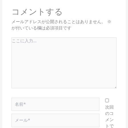
コメントする
メールアドレスが公開されることはありません。
※
が付いている欄は必須項目です
こ
こ
に
入
力…
名
前
次回
*
のコ
メ
メン
ー
トで