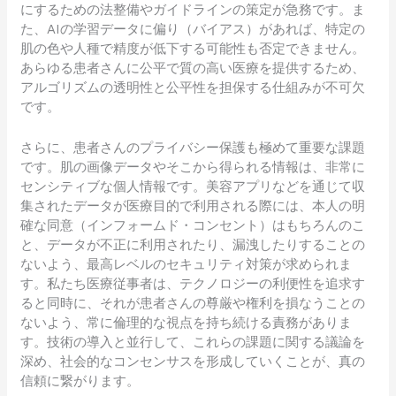
にするための法整備やガイドラインの策定が急務です。ま
た、AIの学習データに偏り（バイアス）があれば、特定の
肌の色や人種で精度が低下する可能性も否定できません。
あらゆる患者さんに公平で質の高い医療を提供するため、
アルゴリズムの透明性と公平性を担保する仕組みが不可欠
です。
さらに、患者さんのプライバシー保護も極めて重要な課題
です。肌の画像データやそこから得られる情報は、非常に
センシティブな個人情報です。美容アプリなどを通じて収
集されたデータが医療目的で利用される際には、本人の明
確な同意（インフォームド・コンセント）はもちろんのこ
と、データが不正に利用されたり、漏洩したりすることの
ないよう、最高レベルのセキュリティ対策が求められま
す。私たち医療従事者は、テクノロジーの利便性を追求す
ると同時に、それが患者さんの尊厳や権利を損なうことの
ないよう、常に倫理的な視点を持ち続ける責務がありま
す。技術の導入と並行して、これらの課題に関する議論を
深め、社会的なコンセンサスを形成していくことが、真の
信頼に繋がります。