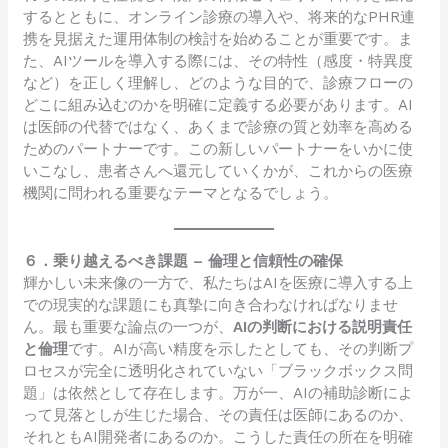
するとともに、オンライン診療の導入や、将来的なPHR連
携を見据えた運用体制の検討を始めることが重要です。ま
た、AIツールを導入する際には、その特性（感度・特異度
など）を正しく理解し、どのような目的で、診療フローの
どこに組み込むのかを明確に定義する必要があります。AI
は医師の代替ではなく、あくまで診療の質と効率を高める
ためのパートナーです。この新しいパートナーをいかに使
いこなし、患者さんへ還元していくかが、これからの医療
機関に問われる重要なテーマとなるでしょう。
６．乗り越えるべき課題 – 倫理と信頼性の確保
輝かしい未来像の一方で、私たちはAIを医療に導入する上
での現実的な課題にも真摯に向き合わなければなりませ
ん。最も重要な論点の一つが、
AIの判断における説明責任
と倫理
です。AIが高い精度を示したとしても、その判断プ
ロセスが完全に透明化されていない「ブラックボックス問
題」は依然として存在します。万が一、AIの補助診断によ
って見落としが生じた場合、その責任は医師にあるのか、
それともAI開発者にあるのか。こうした責任の所在を明確