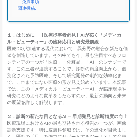
免責事項
関連投稿:
１．はじめに 【医療従事者必見】AIが拓く「メディカ
ル・ビューティー」の臨床応用と研究最前線
医療DXが加速する現代において、異分野の融合が新たな価
値を創造しています。その中でも今、最も注目すべきフロ
ンティアの一つが「医療」「化粧品」「AI」のシナジーで
す。この三者が連携することで、診断の精度向上から、個
別化された予防医療、そして研究開発の劇的な効率化ま
で、これまでにない医療の形が見え始めています。本記事
では、この「メディカル・ビューティーAI」が臨床現場や
研究にどのような変革をもたらすのか、最新の動向と未来
の展望を詳しく解説します。
２．診断の新たな目となるAI – 早期発見と診断精度の向上
医療現場におけるAIの最も期待される役割の一つが、画像
診断支援です。特に皮膚科領域では、その進化が目覚まし
く、医師の「目」を強力にサポートするツールとして台頭