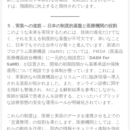
ドは、飛躍的に向上すると期待されています。
５．実装への道筋 – 日本の制度的基盤と医療機関の役割
このような未来を実現するためには、技術の進化だけでな
く、それを支える制度的な基盤が不可欠です。幸いなこと
に、日本でもその土台作りが着々と進んでいます。前述の
プログラム医療機器（SaMD）については、PMDA（医薬品
医療機器総合機構）に一元的な相談窓口「
DASH for
SaMD
」が設置され、開発の初期段階から薬事承認や保険
適用について相談できる体制が整っています。これによ
り、革新的なAI医療機器がよりスムーズに臨床現場へ導入
される道筋が拓かれました。また、オンライン診療に関す
る指針も整備され、AIによる解析結果を参考にしながら、
医師が遠隔で患者さんを診察する、といったハイブリッド
な診療形態の安全な運用ルールが明確化されています。
これらの制度は、医療と美容のデータを連携させる上での
「交通整理」の役割を果たします。医療機関としては、こ
れらの動向を注視し、院内の情報セキュリティ体制を強化