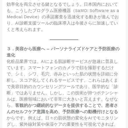
効率化を両立させる鍵となるでしょう。日本国内において
も、こうしたプログラム医療機器（SaMD: Software as a
Medical Device）の承認審査を迅速化する動きが進んでお
り、AI診断支援ツールの臨床導入は今後さらに加速してい
くと考えられます。
３．美容から医療へ – パーソナライズドケアと予防医療の
進化
化粧品業界では、AIによる肌診断サービスが急速に普及し
ています。スマートフォンのカメラで顔を撮影するだけ
で、シミ、シワ、毛穴、赤みといった肌の状態を詳細に分
析し、スコア化してくれるサービスです。これらはあくま
で美容目的のカウンセリングツールであり、医学的な「診
断」ではありません。しかし、この技術が持つポテンシャ
ルは、医療領域において非常に大きいと言えます。なぜな
ら、
客観的かつ継続的なデータを提供することで、患者さ
んのセルフケア意識を高め、予防医療への動機付けとなる
からです。例えば、日々の肌状態の変化をAIでモニタリン
グし、紫外線対策や保湿ケアの重要性を可視化できれば、