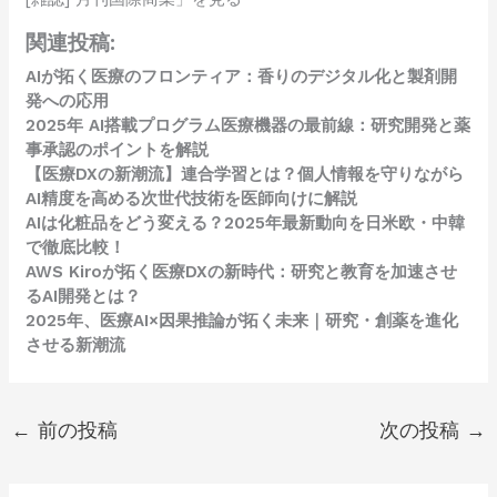
関連投稿:
AIが拓く医療のフロンティア：香りのデジタル化と製剤開
発への応用
2025年 AI搭載プログラム医療機器の最前線：研究開発と薬
事承認のポイントを解説
【医療DXの新潮流】連合学習とは？個人情報を守りながら
AI精度を高める次世代技術を医師向けに解説
AIは化粧品をどう変える？2025年最新動向を日米欧・中韓
で徹底比較！
AWS Kiroが拓く医療DXの新時代：研究と教育を加速させ
るAI開発とは？
2025年、医療AI×因果推論が拓く未来｜研究・創薬を進化
させる新潮流
←
前の投稿
次の投稿
→