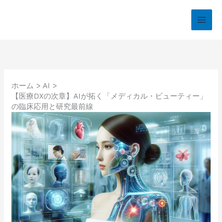
内
容
を
ス
キ
ッ
プ
ホーム
AI
【医療DXの次章】AIが拓く「メディカル・ビューティー」
の臨床応用と研究最前線