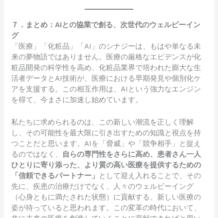
７．まとめ：AIとの協業で創る、次世代のウェルビーイン
グ
「医療」「化粧品」「AI」のシナジーは、もはや単なる未
来の夢物語ではありません。医療の厳格なエビデンスが化
粧品開発の科学性を高め、化粧品業界で培われた膨大な生
活者データとAI技術が、医療における早期発見や個別化ケ
アを支援する。この相互作用は、AIという強力なエンジン
を得て、今まさに加速し始めています。
私たちに求められるのは、この新しい潮流を正しく理解
し、その可能性を最大限に引き出すための知識と視点を持
つことだと思います。AIを「脅威」や「競争相手」と捉え
るのではなく、
自らの専門性をさらに高め、患者さん一人
ひとりに寄り添った、より質の高い医療を提供するための
「信頼できるパートナー」
として迎え入れることで、その
先に、疾患の治療だけでなく、人々のウェルビーイング
（心身ともに満たされた状態）に貢献する、新しい医療の
姿が待っていると思われます。この変革の時代において、