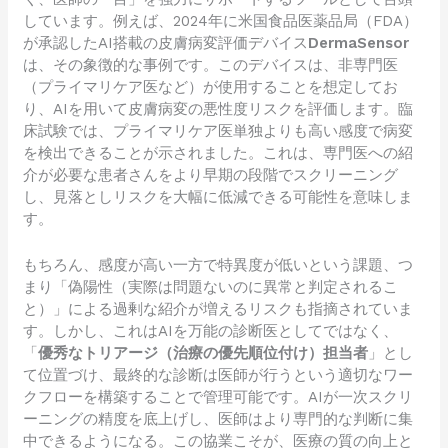
しています。例えば、2024年に米国食品医薬品局（FDA）
が承認したAI搭載の皮膚病変評価デバイス
DermaSensor
は、その象徴的な事例です。このデバイスは、非専門医
（プライマリケア医など）が使用することを想定してお
り、AIを用いて皮膚病変の悪性度リスクを評価します。臨
床試験では、プライマリケア医単独よりも高い感度で病変
を検出できることが示されました。これは、専門医への紹
介が必要な患者さんをより早期の段階でスクリーニング
し、見落としリスクを大幅に低減できる可能性を意味しま
す。
もちろん、感度が高い一方で特異度が低いという課題、つ
まり「偽陽性（実際は問題ないのに異常と判定されるこ
と）」による過剰な紹介が増えるリスクも指摘されていま
す。しかし、これはAIを万能の診断医としてではなく、
「
優秀なトリアージ（治療の優先順位付け）担当者
」とし
て位置づけ、最終的な診断は医師が行うという適切なワー
クフローを構築することで管理可能です。AIが一次スクリ
ーニングの精度を底上げし、医師はより専門的な判断に集
中できるようになる。この協業こそが、医療の質の向上と