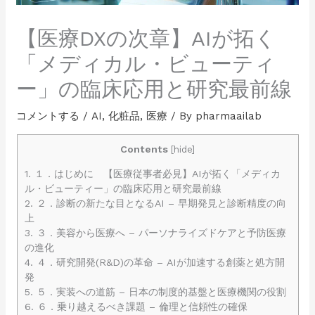
【医療DXの次章】AIが拓く
「メディカル・ビューティ
ー」の臨床応用と研究最前線
コメントする
/
AI
,
化粧品
,
医療
/ By
pharmaailab
Contents
[
hide
]
1.
１．はじめに 【医療従事者必見】AIが拓く「メディカ
ル・ビューティー」の臨床応用と研究最前線
2.
２．診断の新たな目となるAI – 早期発見と診断精度の向
上
3.
３．美容から医療へ – パーソナライズドケアと予防医療
の進化
4.
４．研究開発(R&D)の革命 – AIが加速する創薬と処方開
発
5.
５．実装への道筋 – 日本の制度的基盤と医療機関の役割
6.
６．乗り越えるべき課題 – 倫理と信頼性の確保