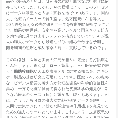
品や化粧品の開発は、研究者の経験と膨大な試行錯誤に依
存していました。しかし、AIの登場により、このプロセス
はデータ駆動型へと大きく変貌を遂げつつあります。国内
大手化粧品メーカーの資生堂は、処方開発にAIを導入し、
50万件を超える過去の研究データを横断的に解析すること
で、効果や使用感、安定性を高いレベルで両立させる処方
を効率的に見つけ出すシステムを構築しています。AIが過
去の膨大なデータから最適な成分の組み合わせを予測し、
開発期間の短縮と成功確率の向上に貢献しているのです。
この動きは、医療と美容の知見が相互に還流する好循環を
生み出します。例えば、ロート製薬は、再生医療研究で培
った
脂肪幹細胞
や人工皮膚モデルに関する知見を、スキン
ケア製品の基礎研究に応用しています。医療レベルの厳格
なエビデンス構築の考え方が化粧品開発の科学的妥当性を
高め、一方で化粧品開発で得られた皮膚科学の知見が、新
たな治療薬のシーズ（種）に繋がる可能性もあります。AI
は、こうした異分野の膨大な文献や研究データを解析し、
人間では気づきにくい新たな関連性や作用機序を発見する
ための強力なツールとなります。これにより、皮膚疾患の
新たな治療法や革新的な医薬品・化粧品が生まれるスピー