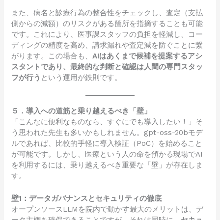
また、病名と診療行為の整合性をチェックし、査定（支払
側からの減額）のリスクがある箇所を指摘することも可能
です。これにより、医事課スタッフの負担を軽減し、コー
ディングの精度を高め、請求漏れや査定減を防ぐことに繋
がります。この場合も、
AIはあくまで候補を提案するアシ
スタントであり、最終的な判断と確認は人間の専門スタッ
フが行う
という運用が鉄則です。
５．導入への道筋と乗り越えるべき「壁」
「こんなに便利なものなら、すぐにでも導入したい！」そ
う思われた先生も多いかもしれません。gpt-oss-20bモデ
ルであれば、比較的手軽に導入検証（PoC）を始めること
が可能です。しかし、医療という人の命を預かる現場でAI
を利用するには、乗り越えるべき重要な「壁」が存在しま
す。
壁1：データガバナンスとセキュリティの徹底
オープンソースLLMを院内で動かす最大のメリットは、デ