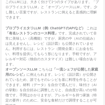
このLLMには、大きく分けて2つのタイプがあります。「プ
ロプライエタリLLM」と「オープンソースLLM」です。少
し難しい言葉ですが、レストランに例えると直感的に理解
できます。
プロプライエタリLLM（例: ChatGPTのAPIなど）
これは
「有名レストランのコース料理」
です。完成されていて非
常に美味しい（高機能）ですが、厨房の中（AIの仕組み）
は見えませんし、レシピ（設計図）も公開されていませ
ん。利用するには、レストラン（開発企業）にお金を払
い、料理を提供してもらう形になります。手軽ですが、ア
レルギー対応（独自のカスタマイズ）は難しい場合があり
ます。
オープンソースLLM
こちらは
「一流シェフが公開した家庭
用のレシピ」
に例えられます。レシピ（設計図）が公開さ
れているため、誰でもそのレシピを基に料理を作ることが
できます。材料（データ）を自分で選んだり、味付け（AI
の挙動）を自分好みに調整したりと、自由度が高いのが特
徴です。手間はかかりますが、アレルギーを持つ家族（特
定の要件）のために、安全な食材だけで調理することが可