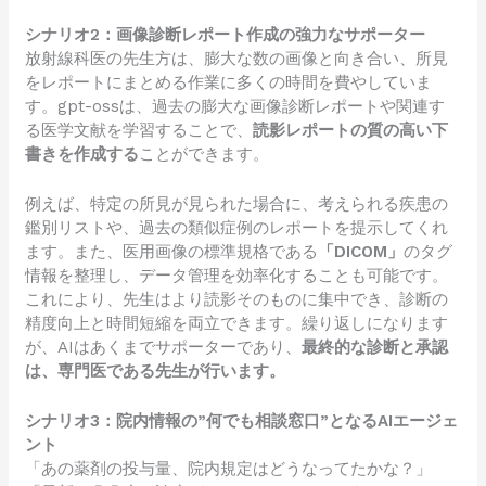
シナリオ2：画像診断レポート作成の強力なサポーター
放射線科医の先生方は、膨大な数の画像と向き合い、所見
をレポートにまとめる作業に多くの時間を費やしていま
す。gpt-ossは、過去の膨大な画像診断レポートや関連す
る医学文献を学習することで、
読影レポートの質の高い下
書きを作成する
ことができます。
例えば、特定の所見が見られた場合に、考えられる疾患の
鑑別リストや、過去の類似症例のレポートを提示してくれ
ます。また、医用画像の標準規格である
「DICOM」
のタグ
情報を整理し、データ管理を効率化することも可能です。
これにより、先生はより読影そのものに集中でき、診断の
精度向上と時間短縮を両立できます。繰り返しになります
が、AIはあくまでサポーターであり、
最終的な診断と承認
は、専門医である先生が行います。
シナリオ3：院内情報の”何でも相談窓口”となるAIエージェ
ント
「あの薬剤の投与量、院内規定はどうなってたかな？」