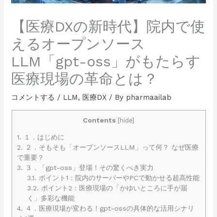
【医療DXの新時代】院内で使
えるオープンソース
LLM「gpt-oss」がもたらす
医療現場の革命とは？
コメントする
/
LLM
,
医療DX
/ By
pharmaailab
Contents
[
hide
]
1.
１．はじめに
2.
２．そもそも「オープンソースLLM」って何？ なぜ医療
で重要？
3.
３．「gpt-oss」登場！その驚くべき実力
3.1.
ポイント1：院内のサーバーやPCで動かせる超高性能
3.2.
ポイント2：医療現場の「かゆいところに手が届
く」多彩な機能
4.
４．医療現場が変わる！gpt-ossの具体的な活用シナリ