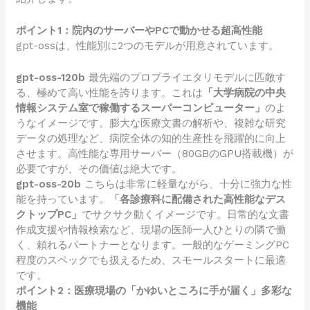
ポイント1：院内のサーバーやPCで動かせる超高性能
gpt-ossは、性能別に2つのモデルが用意されています。
gpt-oss-120b
最先端のプロプライエタリモデルに匹敵す
る、極めて高い性能を誇ります。これは
「大学病院の中央
情報システム室で稼働するスーパーコンピューター」
のよ
うなイメージです。膨大な医療文書の解析や、複雑な研究
データの処理など、病院全体の知的生産性を飛躍的に向上
させます。高性能な専用サーバー（80GBのGPU搭載機）が
必要ですが、その価値は絶大です。
gpt-oss-20b
こちらは非常に軽量ながら、十分に強力な性
能を持っています。
「各診療科に配備された高性能なデス
クトップPC」
でサクサク動くイメージです。日常的な文書
作成支援や情報検索など、現場の医師一人ひとりの隣で働
く、頼れるパートナーとなります。一般的なゲーミングPC
程度のスペックでも扱えるため、スモールスタートに最適
です。
ポイント2：医療現場の「かゆいところに手が届く」多彩な
機能