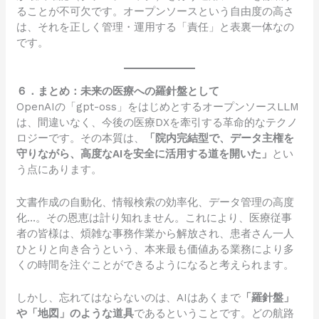
ることが不可欠です。オープンソースという自由度の高さ
は、それを正しく管理・運用する「責任」と表裏一体なの
です。
６．まとめ：未来の医療への羅針盤として
OpenAIの「gpt-oss」をはじめとするオープンソースLLM
は、間違いなく、今後の医療DXを牽引する革命的なテクノ
ロジーです。その本質は、
「院内完結型で、データ主権を
守りながら、高度なAIを安全に活用する道を開いた」
とい
う点にあります。
文書作成の自動化、情報検索の効率化、データ管理の高度
化…。その恩恵は計り知れません。これにより、医療従事
者の皆様は、煩雑な事務作業から解放され、患者さん一人
ひとりと向き合うという、本来最も価値ある業務により多
くの時間を注ぐことができるようになると考えられます。
しかし、忘れてはならないのは、AIはあくまで
「羅針盤」
や「地図」のような道具
であるということです。どの航路