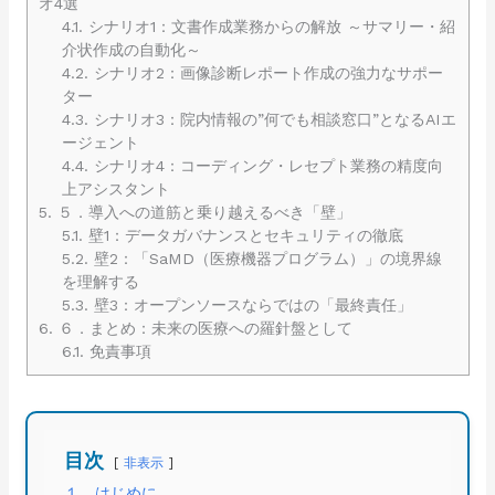
オ4選
4.1.
シナリオ1：文書作成業務からの解放 ～サマリー・紹
介状作成の自動化～
4.2.
シナリオ2：画像診断レポート作成の強力なサポー
ター
4.3.
シナリオ3：院内情報の”何でも相談窓口”となるAIエ
ージェント
4.4.
シナリオ4：コーディング・レセプト業務の精度向
上アシスタント
5.
５．導入への道筋と乗り越えるべき「壁」
5.1.
壁1：データガバナンスとセキュリティの徹底
5.2.
壁2：「SaMD（医療機器プログラム）」の境界線
を理解する
5.3.
壁3：オープンソースならではの「最終責任」
6.
６．まとめ：未来の医療への羅針盤として
6.1.
免責事項
目次
非表示
１．はじめに