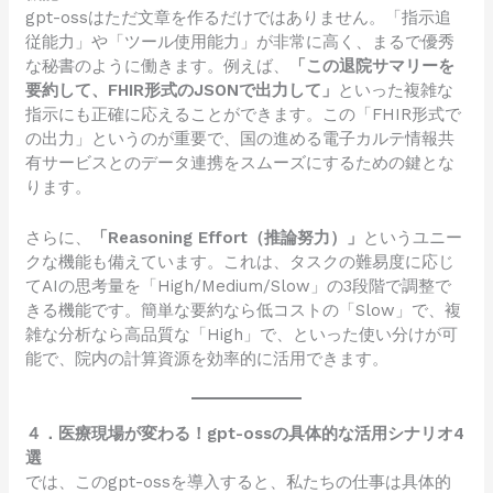
gpt-ossはただ文章を作るだけではありません。「指示追
従能力」や「ツール使用能力」が非常に高く、まるで優秀
な秘書のように働きます。例えば、
「この退院サマリーを
要約して、FHIR形式のJSONで出力して」
といった複雑な
指示にも正確に応えることができます。この「FHIR形式で
の出力」というのが重要で、国の進める電子カルテ情報共
有サービスとのデータ連携をスムーズにするための鍵とな
ります。
さらに、
「Reasoning Effort（推論努力）」
というユニー
クな機能も備えています。これは、タスクの難易度に応じ
てAIの思考量を「High/Medium/Slow」の3段階で調整で
きる機能です。簡単な要約なら低コストの「Slow」で、複
雑な分析なら高品質な「High」で、といった使い分けが可
能で、院内の計算資源を効率的に活用できます。
４．医療現場が変わる！gpt-ossの具体的な活用シナリオ4
選
では、このgpt-ossを導入すると、私たちの仕事は具体的