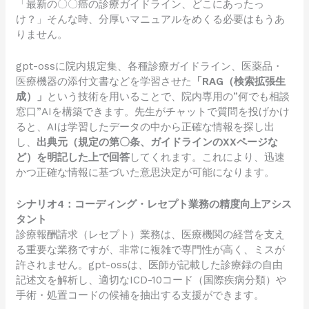
「最新の〇〇癌の診療ガイドライン、どこにあったっ
け？」そんな時、分厚いマニュアルをめくる必要はもうあ
りません。
gpt-ossに院内規定集、各種診療ガイドライン、医薬品・
医療機器の添付文書などを学習させた
「RAG（検索拡張生
成）」
という技術を用いることで、院内専用の”何でも相談
窓口”AIを構築できます。先生がチャットで質問を投げかけ
ると、AIは学習したデータの中から正確な情報を探し出
し、
出典元（規定の第〇条、ガイドラインのXXページな
ど）を明記した上で回答
してくれます。これにより、迅速
かつ正確な情報に基づいた意思決定が可能になります。
シナリオ4：コーディング・レセプト業務の精度向上アシス
タント
診療報酬請求（レセプト）業務は、医療機関の経営を支え
る重要な業務ですが、非常に複雑で専門性が高く、ミスが
許されません。gpt-ossは、医師が記載した診療録の自由
記述文を解析し、適切なICD-10コード（国際疾病分類）や
手術・処置コードの候補を抽出する支援ができます。