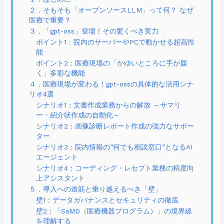
２．そもそも「オープンソースLLM」って何？ なぜ
医療で重要？
３．「gpt-oss」登場！その驚くべき実力
ポイント1：院内のサーバーやPCで動かせる超高性
能
ポイント2：医療現場の「かゆいところに手が届
く」多彩な機能
４．医療現場が変わる！gpt-ossの具体的な活用シナ
リオ4選
シナリオ1：文書作成業務からの解放 ～サマリ
ー・紹介状作成の自動化～
シナリオ2：画像診断レポート作成の強力なサポー
ター
シナリオ3：院内情報の”何でも相談窓口”となるAI
エージェント
シナリオ4：コーディング・レセプト業務の精度向
上アシスタント
５．導入への道筋と乗り越えるべき「壁」
壁1：データガバナンスとセキュリティの徹底
壁2：「SaMD（医療機器プログラム）」の境界線
を理解する