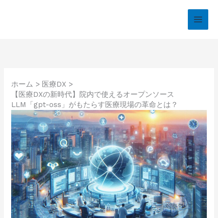
内
容
を
ス
キ
ッ
プ
ホーム
医療DX
【医療DXの新時代】院内で使えるオープンソース
LLM「gpt-oss」がもたらす医療現場の革命とは？