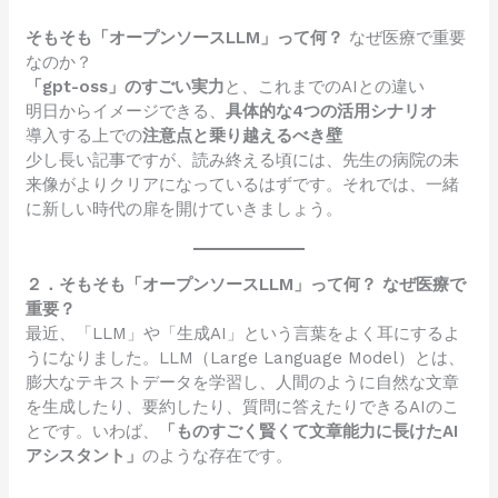
そもそも「オープンソースLLM」って何？
なぜ医療で重要
なのか？
「gpt-oss」のすごい実力
と、これまでのAIとの違い
明日からイメージできる、
具体的な4つの活用シナリオ
導入する上での
注意点と乗り越えるべき壁
少し長い記事ですが、読み終える頃には、先生の病院の未
来像がよりクリアになっているはずです。それでは、一緒
に新しい時代の扉を開けていきましょう。
２．そもそも「オープンソースLLM」って何？ なぜ医療で
重要？
最近、「LLM」や「生成AI」という言葉をよく耳にするよ
うになりました。LLM（Large Language Model）とは、
膨大なテキストデータを学習し、人間のように自然な文章
を生成したり、要約したり、質問に答えたりできるAIのこ
とです。いわば、
「ものすごく賢くて文章能力に長けたAI
アシスタント」
のような存在です。