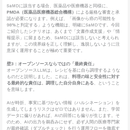
SaMDに該当する場合、医薬品や医療機器と同様に、
PMDA（医薬品医療機器総合機構）
による厳格な審査と承
認が必要になります。例えば、「画像から癌の可能性を
98%と判定する」ような機能は、明確にSaMDです。今回
ご紹介したシナリオは、あくまで「文書作成支援」や「情
報提示」に留まるため、SaMDには該当しないと考えられ
ますが、この境界線を正しく理解し、逸脱しないように注
意深く運用することが極めて重要です。
壁3：オープンソースならではの「最終責任」
オープンソースLLMは、レシピを基に自ら調理するような
ものだと説明しました。これは、
料理の味と安全性に対す
る最終的な責任は、調理した自分自身にある
、ということ
を意味します。
AIが時折、事実に基づかない情報（ハルシネーション）を
生成してしまうリスクはゼロではありません。また、学習
データに偏りがあれば、AIの回答にも偏りが生じます。そ
のため、AIの出力を鵜呑みにせず、必ず人間の医療専門家
が最終確認（ダブルチェック）を行う運用フローを徹底す