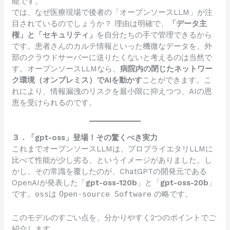
能です。
では、なぜ医療現場で後者の「オープンソースLLM」が注
目されているのでしょうか？ 理由は明確で、
「データ主
権」と「セキュリティ」
を自分たちの手で管理できるから
です。患者さんのカルテ情報といった機微なデータを、外
部のクラウドサーバーに送りたくないと考えるのは当然で
す。オープンソースLLMなら、
病院内の閉じたネットワー
ク環境（オンプレミス）でAIを動かす
ことができます。こ
れにより、情報漏洩のリスクを最小限に抑えつつ、AIの恩
恵を受けられるのです。
３．「gpt-oss」登場！その驚くべき実力
これまでオープンソースLLMは、プロプライエタリLLMに
比べて性能が少し劣る、というイメージがありました。し
かし、その常識を覆したのが、ChatGPTの開発元である
OpenAIが発表した「
gpt-oss-120b
」と「
gpt-oss-20b
」
です。
oss
は
Open-source Software
の略です。
このモデルのすごい点を、分かりやすく2つのポイントでご
紹介します。