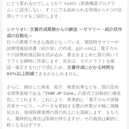
にどう変わるのでしょうか？ SaMD（医療機器プログラ
ム）に該当しない、すぐにでも始められる領域から4つの活
用シナリオをご紹介します。
シナリオ1：文書作成業務からの解放 ～サマリー・紹介状作
成の自動化～
日々の業務で大きな負担となっている、退院時サマリーや
診療情報提供書（紹介状）の作成。gpt-ossは、電子カル
テの診療経過記録を読み込み、要点をまとめた質の高いド
ラフトを瞬時に作成します。先生は、そのドラフトを確
認・修正するだけで済むため、
文書作成にかかる時間を
80%以上削減
できるかもしれません。
さらに、抽出した病名、処方、検査結果などを、国の定め
る標準規格である
「FHIR JP Core」
の形式で自動的に構造
化してくれます。これにより、将来的に「電子カルテ情報
共有サービス」へデータを登録する際の作業が大幅に簡略
化され、地域医療連携の質の向上にも貢献します。もちろ
ん、最終的な責任は医師が持ちますが、その負担は劇的に
軽くなるはずです。