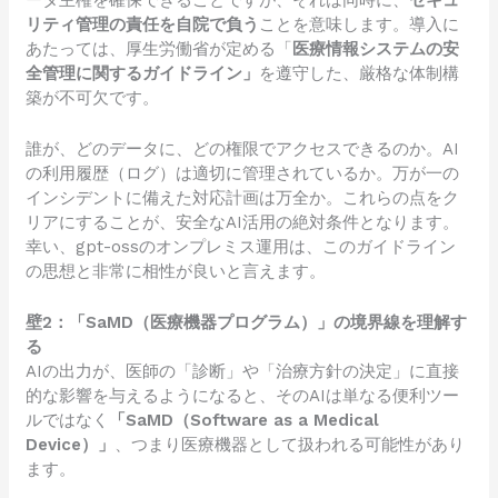
ータ主権を確保できることですが、それは同時に、
セキュ
リティ管理の責任を自院で負う
ことを意味します。導入に
あたっては、厚生労働省が定める「
医療情報システムの安
全管理に関するガイドライン」
を遵守した、厳格な体制構
築が不可欠です。
誰が、どのデータに、どの権限でアクセスできるのか。AI
の利用履歴（ログ）は適切に管理されているか。万が一の
インシデントに備えた対応計画は万全か。これらの点をク
リアにすることが、安全なAI活用の絶対条件となります。
幸い、gpt-ossのオンプレミス運用は、このガイドライン
の思想と非常に相性が良いと言えます。
壁2：「SaMD（医療機器プログラム）」の境界線を理解す
る
AIの出力が、医師の「診断」や「治療方針の決定」に直接
的な影響を与えるようになると、そのAIは単なる便利ツー
ルではなく
「SaMD（Software as a Medical
Device）」
、つまり医療機器として扱われる可能性があり
ます。