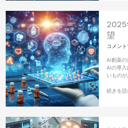
驚
望
く
2025
べ
年
20
き
に
関
望
お
係：
け
コメント
最
る
新
AI創薬
AI
の
AIの導
創
研
いものが
薬
究
の
で
続きを読む
現
明
状
ら
と
か
主
に
2025
要
な