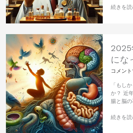
前
療
続きを読む
線：
と
伝
デ
統
ジ
と
タ
2025
革
ル
年、
20
新
革
発
にな
が
命
達
織
の
障
コメント
り
展
害
な
「もしか
望
と
す
か？ 近
腸
未
腸と脳の
内
来
環
へ
続きを読む
境
の
の
展