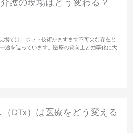
、介護の現場はどう変わる？
医療現場ではロボット技術がますます不可欠な存在と
一途を辿っています。医療の質向上と効率化に大
ス（DTx）は医療をどう変える