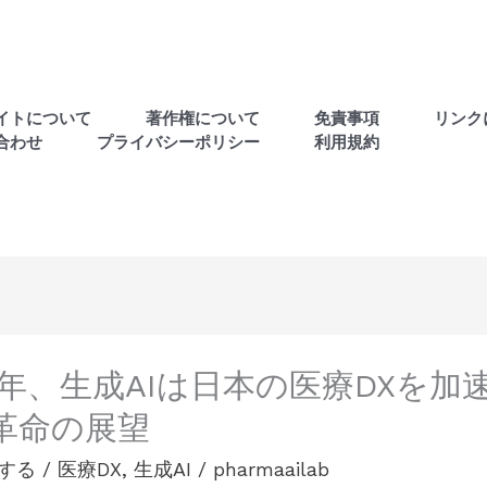
イトについて
著作権について
免責事項
リンク
合わせ
プライバシーポリシー
利用規約
25年、生成AIは日本の医療DXを
革命の展望
する
/
医療DX
,
生成AI
/
pharmaailab