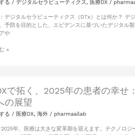
する
/
デジタルセラピューティクス
,
医療DX
/
pharmaa
：デジタルセラピューティクス（DTx）とは何か？ デ
、予防を目的とした、エビデンスに基づいたデジタル製
アや
 »
DXで拓く、2025年の患者の幸
への展望
する
/
医療DX
,
海外
/
pharmaailab
 2025年、医療は大きな変革期を迎えます。テクノロ