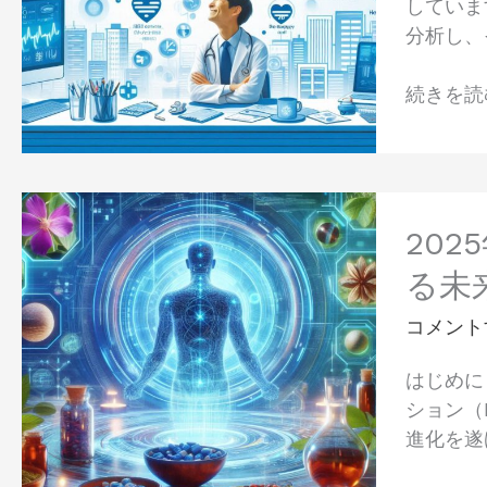
していま
年
う
解
分析し、
の
変
説】
患
え
続きを読む
者
る
の
の
幸
か？
せ：
現
2025
世
状
年、
20
界
と
漢
と
る未
課
方
日
題
薬
コメント
本
を
DX
の
徹
はじめに
革
現
底
ション（
命！
状、
解
進化を遂
伝
課
説
統
題、