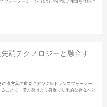
スフォーメーション（DX）の現状と課題を詳細に
が最先端テクノロジーと融合す
、その漢方薬の世界にデジタルトランスフォーメー
することで、漢方薬はより身近で効果的な存在へと