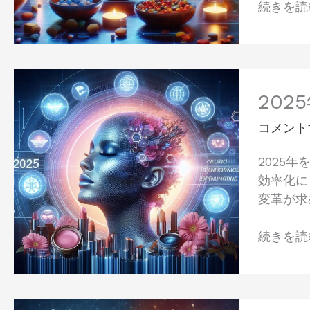
続きを読む
医
未
療
来
が
へ
最
の
2025
先
展
年、
20
端
望
変
テ
コメント
革
ク
期
ノ
2025
を
ロ
効率化に
迎
ジ
変革が求
え
ー
る
と
続きを読む
化
融
粧
合
品・
す
美
る
発