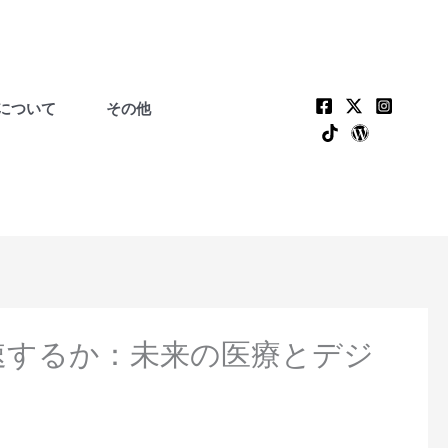
について
その他
加速するか：未来の医療とデジ