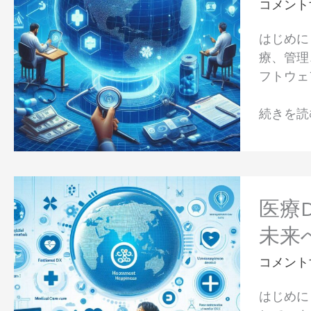
タ
コメント
は
ル
ど
はじめに
セ
う
療、管理
ラ
変
フトウェ
ピ
わ
ュ
る？
続きを読む
ー
【現
テ
状・
ィ
課
ク
題・
医
ス
未
療
医療
（DTx）
来
DX
は
未来
展
で
医
望
拓
コメント
療
を
く、
を
徹
はじめに
2025
ど
底