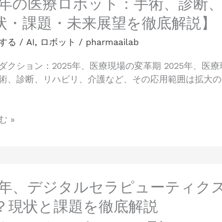
25年の医療ロボット：手術、診断
状・課題・未来展望を徹底解説】
する
/
AI
,
ロボット
/
pharmaailab
ダクション：2025年、医療現場の変革期 2025年、
術、診断、リハビリ、介護など、その応用範囲は拡大の
 »
25年、デジタルセラピューティク
？現状と課題を徹底解説