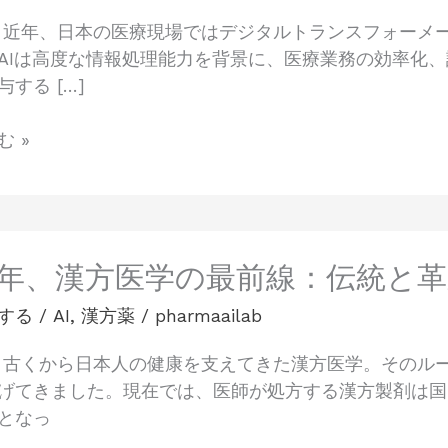
 近年、日本の医療現場ではデジタルトランスフォーメ
AIは高度な情報処理能力を背景に、医療業務の効率化
する […]
 »
25年、漢方医学の最前線：伝統と
する
/
AI
,
漢方薬
/
pharmaailab
 古くから日本人の健康を支えてきた漢方医学。そのル
げてきました。現在では、医師が処方する漢方製剤は国
となっ