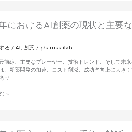
25年におけるAI創薬の現状と主
する
/
AI
,
創薬
/
pharmaailab
の最前線、主要なプレーヤー、技術トレンド、そして未
入は、新薬開発の加速、コスト削減、成功率向上に大き
あり
 »