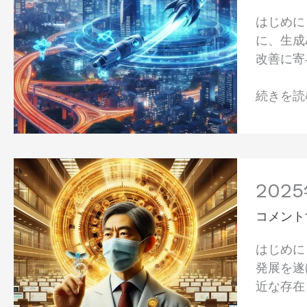
は
はじめに
日
に、生成
本
改善に寄与
の
医
続きを読む
療
DX
を
加
2025
速
年、
20
す
漢
る
コメント
方
か：
医
未
はじめに
学
来
発展を遂
の
の
近な存在
最
医