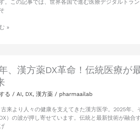
す。この記事では、世界各国で進む医療デジタルトラン
そ
 »
25年、漢方薬DX革命！伝統医療
来
する
/
AI
,
DX
,
漢方薬
/
pharmaailab
 古来より人々の健康を支えてきた漢方医学。2025年
DX）の波が押し寄せています。伝統と最新技術が融合
げ