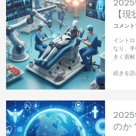
年
20
な
っ
の
動
【現
た
医
向：
こ
療
コメント
徹
と、
ロ
底
そ
イントロ
ボ
解
し
なり、手
ッ
説
て
きく貢献
ト：
と
改
手
未
善
続きを読む
術、
来
へ
診
へ
の
断、
の
道
介
展
2025
護
望
年、
20
の
デ
現
のか
ジ
場