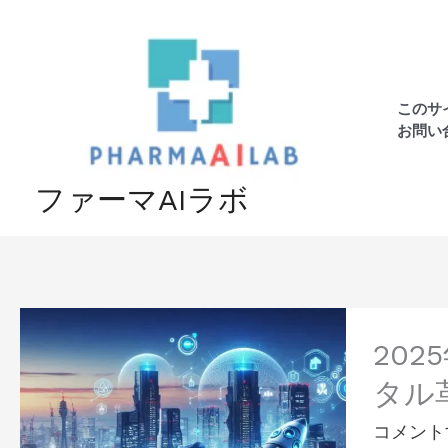
内
容
を
ス
このサ
キ
お問い
ッ
プ
ファーマAIラボ
2025
年、
20
生
タル
成
AI
コメント